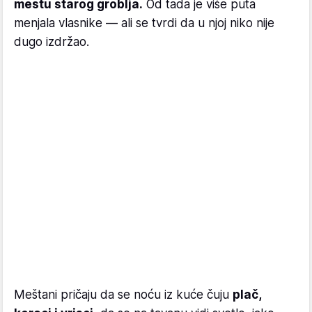
mestu starog groblja.
Od tada je više puta
menjala vlasnike — ali se tvrdi da u njoj niko nije
dugo izdržao.
Meštani pričaju da se noću iz kuće čuju
plač,