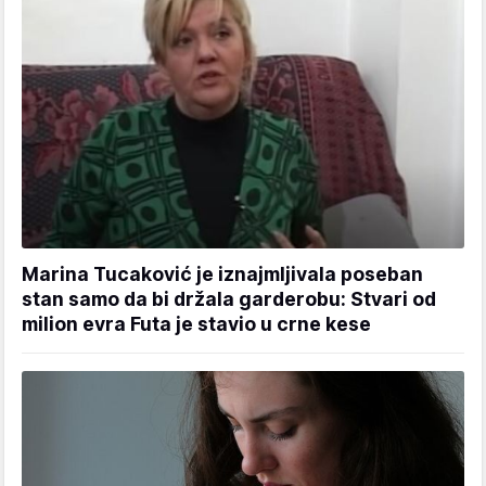
Marina Tucaković je iznajmljivala poseban
stan samo da bi držala garderobu: Stvari od
milion evra Futa je stavio u crne kese