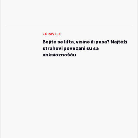
ZDRAVLJE
Bojite se lifta, visine ili pasa? Najteži
strahovi povezani su sa
anksioznošću