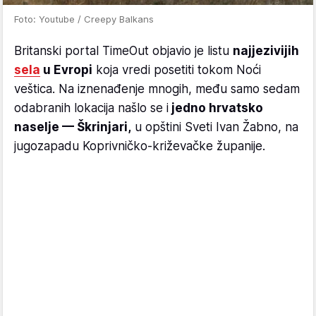
Foto: Youtube / Creepy Balkans
Britanski portal TimeOut objavio je listu
najjezivijih
sela
u Evropi
koja vredi posetiti tokom Noći
veštica. Na iznenađenje mnogih, među samo sedam
odabranih lokacija našlo se i
jedno hrvatsko
naselje — Škrinjari,
u opštini Sveti Ivan Žabno, na
jugozapadu Koprivničko-križevačke županije.