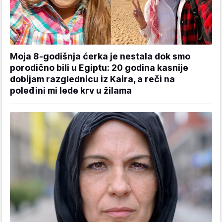
Moja 8-godišnja ćerka je nestala dok smo
porodično bili u Egiptu: 20 godina kasnije
dobijam razglednicu iz Kaira, a reči na
poleđini mi lede krv u žilama