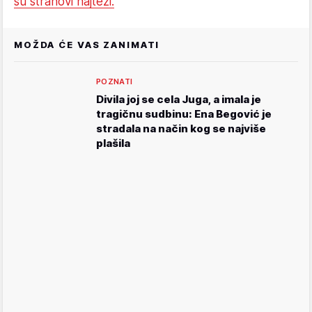
su strahovi najteži.
MOŽDA ĆE VAS ZANIMATI
POZNATI
Divila joj se cela Juga, a imala je
tragičnu sudbinu: Ena Begović je
stradala na način kog se najviše
plašila