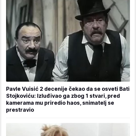
Pavle Vuisić 2 decenije čekao da se osveti Bati
Stojkoviću: Izluđivao ga zbog 1 stvari, pred
kamerama mu priredio haos, snimatelj se
prestravio