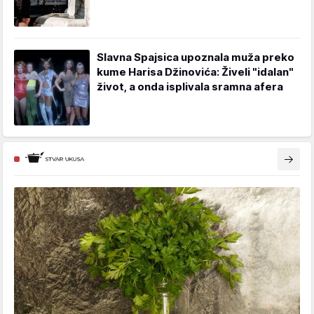
Slavna Spajsica upoznala muža preko
kume Harisa Džinovića: Živeli "idalan"
život, a onda isplivala sramna afera