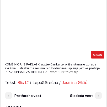
02:30
KOMŠINICA IZ PAKLA! Kragujevčanka teroriše stanare zgrade,
svi žive u strahu mesecima! Po hodnicima ispisuje jezive pretnje i
PRAVI SPISAK ZA ODSTREL?!
Izvor: Kurir televizija
Tekst:
Blic
/ Lepa&Srećna /
Jasmina Glišić
Prethodna vest
Sledeća vest