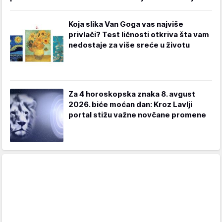
Koja slika Van Goga vas najviše
privlači? Test ličnosti otkriva šta vam
nedostaje za više sreće u životu
Za 4 horoskopska znaka 8. avgust
2026. biće moćan dan: Kroz Lavlji
portal stižu važne novčane promene