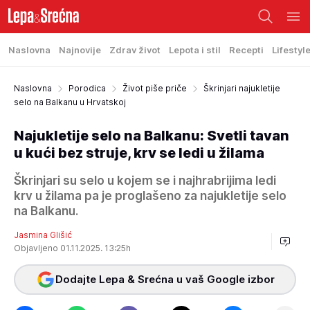
Naslovna
Najnovije
Zdrav život
Lepota i stil
Recepti
Lifestyl
Naslovna
Porodica
Život piše priče
Škrinjari najukletije
selo na Balkanu u Hrvatskoj
Najukletije selo na Balkanu: Svetli tavan
u kući bez struje, krv se ledi u žilama
Škrinjari su selo u kojem se i najhrabrijima ledi
krv u žilama pa je proglašeno za najukletije selo
na Balkanu.
Jasmina Glišić
Objavljeno 01.11.2025. 13:25h
Dodajte Lepa & Srećna u vaš Google izbor