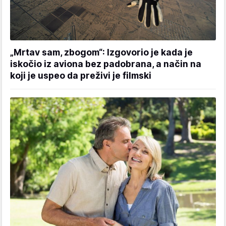
„Mrtav sam, zbogom“: Izgovorio je kada je
iskočio iz aviona bez padobrana, a način na
koji je uspeo da preživi je filmski