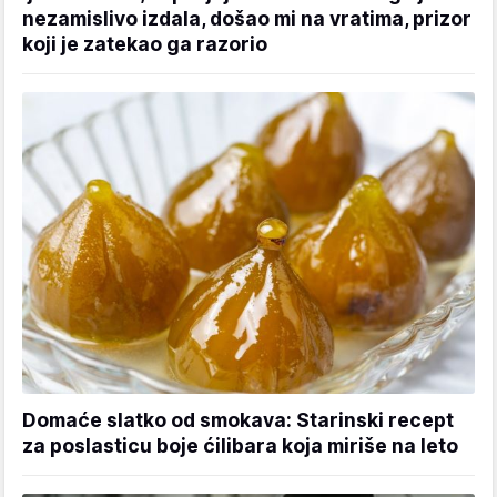
nezamislivo izdala, došao mi na vratima, prizor
koji je zatekao ga razorio
Domaće slatko od smokava: Starinski recept
za poslasticu boje ćilibara koja miriše na leto