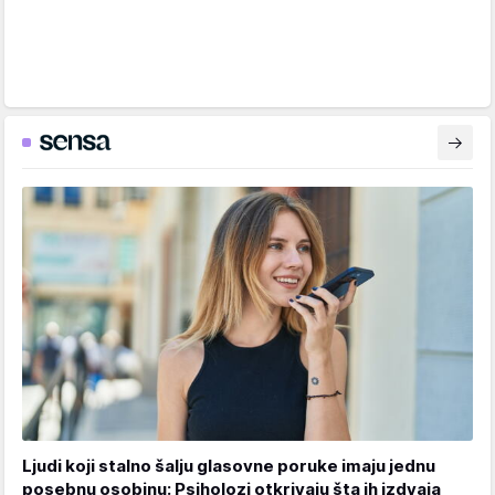
Ljudi koji stalno šalju glasovne poruke imaju jednu
posebnu osobinu: Psiholozi otkrivaju šta ih izdvaja