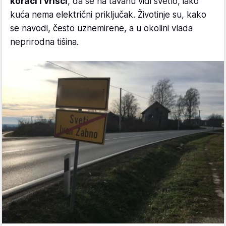
koraci i vrisci
, da se na tavanu vidi svetlo, iako
kuća nema električni priključak. Životinje su, kako
se navodi, često uznemirene, a u okolini vlada
neprirodna tišina.