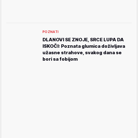
POZNATI
DLANOVI SE ZNOJE, SRCE LUPA DA
ISKOČI: Poznata glumica doživljava
užasne strahove, svakog dana se
bori sa fobijom