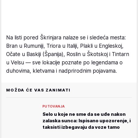
Na listi pored Škrinjara nalaze se i sledeća mesta:
Bran u Rumuniji, Triora u Italiji, Plakli u Engleskoj,
Očate u Baskiji (Španija), Roslin u Škotskoj i Tintarn
u Velsu — sve lokacije poznate po legendama o
duhovima, kletvama i nadprirodnim pojavama.
MOŽDA ĆE VAS ZANIMATI
PUTOVANJA
Selo u koje ne sme da se uđe nakon
zalaska sunca: Ispisano upozorenje, i
taksisti izbegavaju da voze tamo