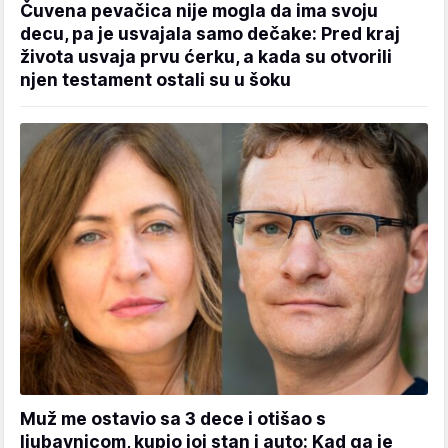
Čuvena pevačica nije mogla da ima svoju
decu, pa je usvajala samo dečake: Pred kraj
života usvaja prvu ćerku, a kada su otvorili
njen testament ostali su u šoku
Muž me ostavio sa 3 dece i otišao s
ljubavnicom, kupio joj stan i auto: Kad ga je