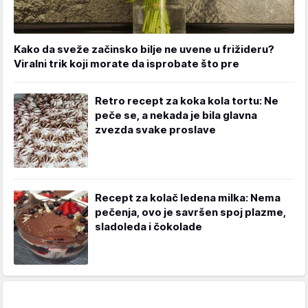
Kako da sveže začinsko bilje ne uvene u frižideru?
Viralni trik koji morate da isprobate što pre
Retro recept za koka kola tortu: Ne
peče se, a nekada je bila glavna
zvezda svake proslave
Recept za kolač ledena milka: Nema
pečenja, ovo je savršen spoj plazme,
sladoleda i čokolade