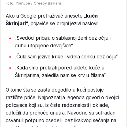
Foto: Youtube / Creepy Balkans
Ako u Google pretraživač unesete
„kuća
Škrinjari“,
pojaviće se brojni jezivi naslovi:
„Svedoci pričaju o sablasnoj ženi bez očiju i
duhu utopljene devojčice“
„Čula sam jezive krike i videla senku bez očiju“
„Kada smo prolazili pored uklete kuće u
Škrinjarima, zaledila nam se krv u žilama“
O tome šta se zaista dogodilo u kući postoje
različite priče. Najpoznatija legenda govori o dvojici
policajaca koji su, iz čiste radoznalosti i oklade,
odlučili da prenoće unutra. Navodno su sutradan
osvanuli potpuno osedeli, bez ikakvog sećanja na