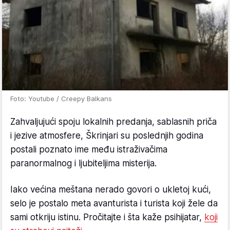
Foto: Youtube / Creepy Balkans
Zahvaljujući spoju lokalnih predanja, sablasnih priča
i jezive atmosfere, Škrinjari su poslednjih godina
postali poznato ime među istraživačima
paranormalnog i ljubiteljima misterija.
Iako većina meštana nerado govori o ukletoj kući,
selo je postalo meta avanturista i turista koji žele da
sami otkriju istinu. Pročitajte i šta kaže psihijatar,
koji