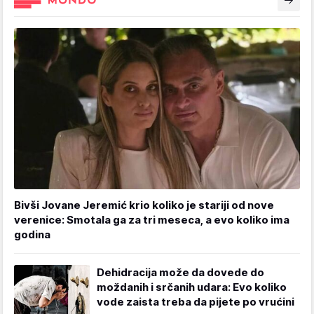
Bivši Jovane Jeremić krio koliko je stariji od nove
verenice: Smotala ga za tri meseca, a evo koliko ima
godina
Dehidracija može da dovede do
moždanih i srčanih udara: Evo koliko
vode zaista treba da pijete po vrućini