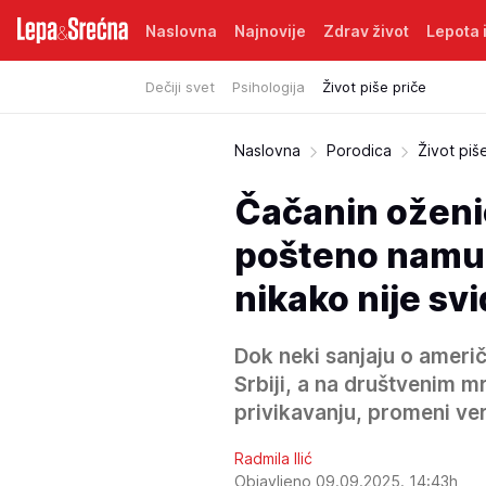
Naslovna
Najnovije
Zdrav život
Lepota i
Dečiji svet
Psihologija
Život piše priče
Naslovna
Porodica
Život piš
Čačanin oženi
pošteno namuči
nikako nije sv
Dok neki sanjaju o američ
Srbiji, a na društvenim 
privikavanju, promeni ver
Radmila Ilić
Objavljeno 09.09.2025. 14:43h