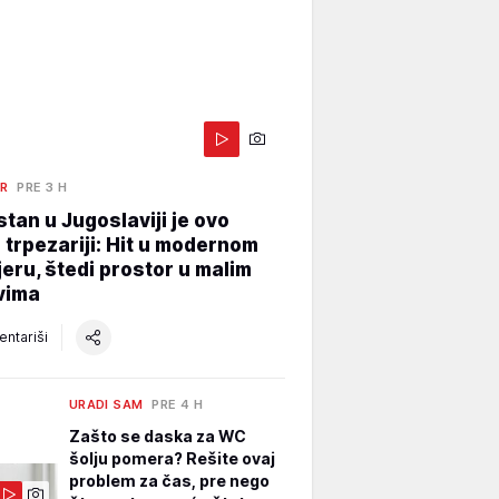
ER
PRE 3 H
stan u Jugoslaviji je ovo
 trpezariji: Hit u modernom
jeru, štedi prostor u malim
vima
ntariši
URADI SAM
PRE 4 H
Zašto se daska za WC
šolju pomera? Rešite ovaj
problem za čas, pre nego