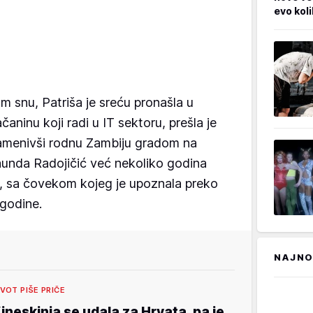
evo kol
m snu, Patriša je sreću pronašla u
čaninu koji radi u IT sektoru, prešla je
zamenivši rodnu Zambiju gradom na
aunda Radojičić već nekoliko godina
ku, sa čovekom kojeg je upoznala preko
godine.
NAJNO
IVOT PIŠE PRIČE
ineskinja se udala za Hrvata, pa je