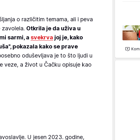
ljanja o različitim temama, ali i peva
 zavolela.
Otkrila je da uživa u
mi sarmi, a
svekrva
joj je, kako
duša", pokazala kako se prave
Kome
osebno oduševljava je to što ljudi u
ne veze, a život u Čačku opisuje kao
ravoslavlje. U jesen 2023. godine,