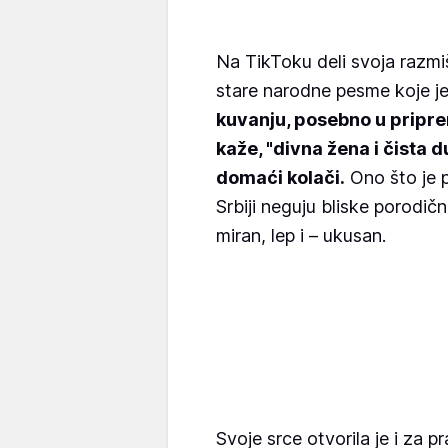
Na TikToku deli svoja razmiš
stare narodne pesme koje je
kuvanju, posebno u pripre
kaže, "divna žena i čista 
domaći kolači.
Ono što je p
Srbiji neguju bliske porodič
miran, lep i – ukusan.
Svoje srce otvorila je i za p