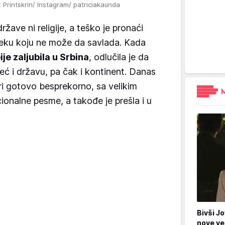
: Printskrin/ Instagram/ patriciakaunda
žave ni religije, a teško je pronaći
preku koju ne može da savlada. Kada
je zaljubila u Srbina
, odlučila je da
ć i državu, pa čak i kontinent. Danas
ri gotovo besprekorno, sa velikim
ionalne pesme, a takođe je prešla i u
Bivši Jo
nove ve