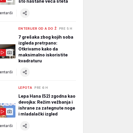
što nastane veća šteta
ntariši
ENTERIJER OD A DO Ž
PRE 5 H
7 grešaka zbog kojih soba
izgleda pretrpano:
Otkrivamo kako da
maksimalno iskoristite
kvadraturu
ntariši
LEPOTA
PRE 6 H
Lepa Hana (52) zgodna kao
devojka: Režim vežbanja i
ishrane za zategnute noge
i mladalački izgled
ntariši