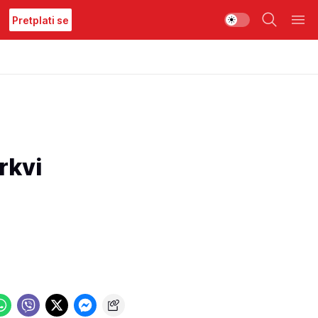
Pretplati se
rkvi