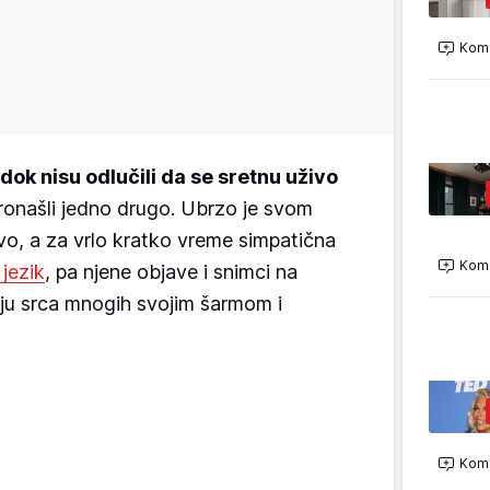
Kome
dok nisu odlučili da se sretnu uživo
 pronašli jedno drugo. Ubrzo je svom
o, a za vrlo kratko vreme simpatična
Kome
 jezik
, pa njene objave i snimci na
u srca mnogih svojim šarmom i
Kome