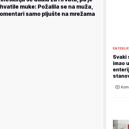
hvatile muke: Požalila se na muža,
omentari samo pljušte na mrežama
ENTERIJ
Svaki 
imao u
enteri
stano
Kome