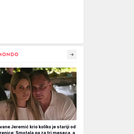
vane Jeremić krio koliko je stariji od
renice: Smotala ga za tri meseca, a