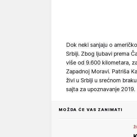
Dok neki sanjaju o američko
Srbiji. Zbog ljubavi prema Ča
više od 9.600 kilometara, 
Zapadnoj Moravi. Patriša K
živi u Srbiji u srećnom bra
sajta za upoznavanje 2019. 
MOŽDA ĆE VAS ZANIMATI
Ž
K