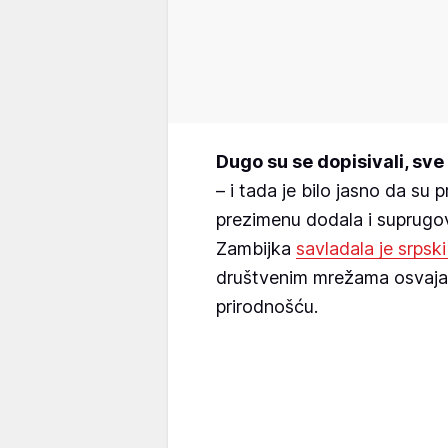
Dugo su se dopisivali, sve 
– i tada je bilo jasno da su
prezimenu dodala i suprugov
Zambijka
savladala je srpski
društvenim mrežama osvajaj
prirodnošću.