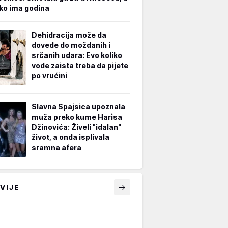
iko ima godina
Dehidracija može da
dovede do moždanih i
srčanih udara: Evo koliko
vode zaista treba da pijete
po vrućini
Slavna Spajsica upoznala
muža preko kume Harisa
Džinovića: Živeli "idalan"
život, a onda isplivala
sramna afera
VIJE