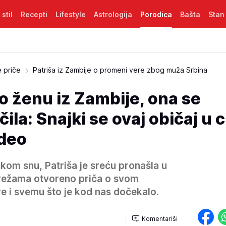
 stil
Recepti
Lifestyle
Astrologija
Porodica
Bašta
Stan
e priče
Patriša iz Zambije o promeni vere zbog muža Srbina
o ženu iz Zambije, ona se
la: Snajki se ovaj običaj u c
ideo
kom snu, Patriša je sreću pronašla u
mrežama otvoreno priča o svom
e i svemu što je kod nas dočekalo.
Komentariši