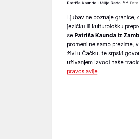
Patriša Kaunda i Milija Radojičić
Foto
Ljubav ne poznaje granice, dr
jezičku ili kulturološku pre
se
Patriša Kaunda iz Zambi
promeni ne samo prezime, ve
živi u Čačku, te srpski govo
uživanjem izvodi naše tradic
pravoslavlje
.