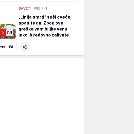
SAVETI
PRE 7 H
„Linija smrti“ suši cveće,
spasite ga: Zbog ove
greške vam biljke venu
iako ih redovno zalivate
ntariši