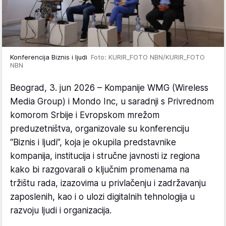
Konferencija Biznis i ljudi
Foto: KURIR_FOTO NBN/KURIR_FOTO
NBN
Beograd, 3. jun 2026 – Kompanije WMG (Wireless
Media Group) i Mondo Inc, u saradnji s Privrednom
komorom Srbije i Evropskom mrežom
preduzetništva, organizovale su konferenciju
“Biznis i ljudi”, koja je okupila predstavnike
kompanija, institucija i stručne javnosti iz regiona
kako bi razgovarali o ključnim promenama na
tržištu rada, izazovima u privlačenju i zadržavanju
zaposlenih, kao i o ulozi digitalnih tehnologija u
razvoju ljudi i organizacija.