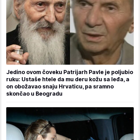
Jedino ovom čoveku Patrijarh Pavle je poljubio
ruku: Ustaše htele da mu deru kožu sa leđa, a
on obožavao snaju Hrvaticu, pa sramno
skončao u Beogradu