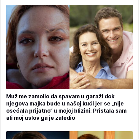
Muž me zamolio da spavam u garaži dok
njegova majka bude u našoj kući jer se „nije
osećala prijatno“ u mojoj blizini: Pristala sam
ali moj uslov ga je zaledio