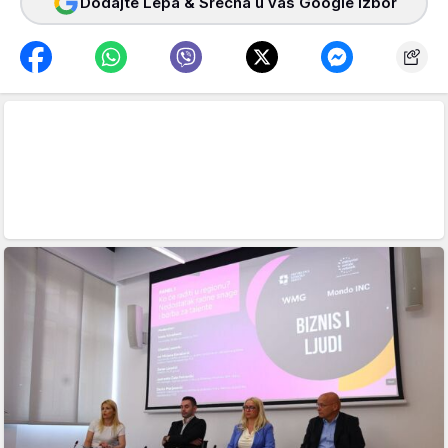
Dodajte Lepa & Srećna u vaš Google izbor