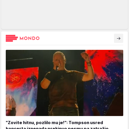
"Zovite hitnu, pozlilo mu je!": Tompson usred
koncerta iznenada prekinuo pesmu pa zatražio