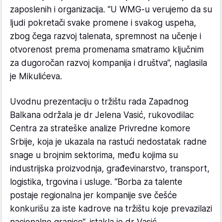
zaposlenih i organizacija. “U WMG-u verujemo da su
ljudi pokretači svake promene i svakog uspeha,
zbog čega razvoj talenata, spremnost na učenje i
otvorenost prema promenama smatramo ključnim
za dugoročan razvoj kompanija i društva”, naglasila
je Mikulićeva.
Uvodnu prezentaciju o tržištu rada Zapadnog
Balkana održala je dr Jelena Vasić, rukovodilac
Centra za strateške analize Privredne komore
Srbije, koja je ukazala na rastući nedostatak radne
snage u brojnim sektorima, među kojima su
industrijska proizvodnja, građevinarstvo, transport,
logistika, trgovina i usluge. “Borba za talente
postaje regionalna jer kompanije sve češće
konkurišu za iste kadrove na tržištu koje prevazilazi
nacionalne granice”, istakla je dr Vasić.