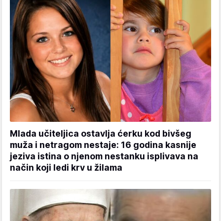
Mlada učiteljica ostavlja ćerku kod bivšeg
muža i netragom nestaje: 16 godina kasnije
jeziva istina o njenom nestanku isplivava na
način koji ledi krv u žilama