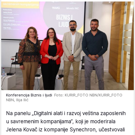
Konferencija Biznis i ljudi
Foto: KURIR_FOTO NBN/KURIR_FOTO
NBN, Ilija Ilić
Na panelu „Digitalni alati i razvoj veština zaposlenih
u savremenim kompanijama“, koji je moderirala
Jelena Kovač iz kompanije Synechron, učestvovali