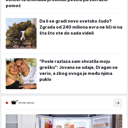
pomoć
Da li se gradi novo svetsko čudo?
Zgrada od 240 miliona evra ne liči ni na
šta što ste do sada videli
"Posle razlaza sam shvatila moju
grešku": Jovana se udaje, Dragan se
verio, a zbog ovoga je među njima
puklo