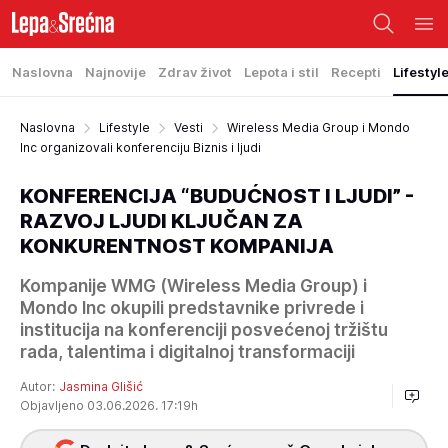
Naslovna
Najnovije
Zdrav život
Lepota i stil
Recepti
Lifestyl
Naslovna
Lifestyle
Vesti
Wireless Media Group i Mondo
Inc organizovali konferenciju Biznis i ljudi
KONFERENCIJA “BUDUĆNOST I LJUDI” -
RAZVOJ LJUDI KLJUČAN ZA
KONKURENTNOST KOMPANIJA
Kompanije WMG (Wireless Media Group) i
Mondo Inc okupili predstavnike privrede i
institucija na konferenciji posvećenoj tržištu
rada, talentima i digitalnoj transformaciji
Autor:
Jasmina Glišić
Objavljeno 03.06.2026. 17:19h