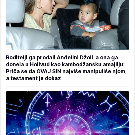
Roditelji ga prodali Anđelini Džoli, a ona ga
donela u Holivud kao kambodžansku amajliju:
Priča se da OVAJ SIN najviše manipuliše njom,
a testament je dokaz