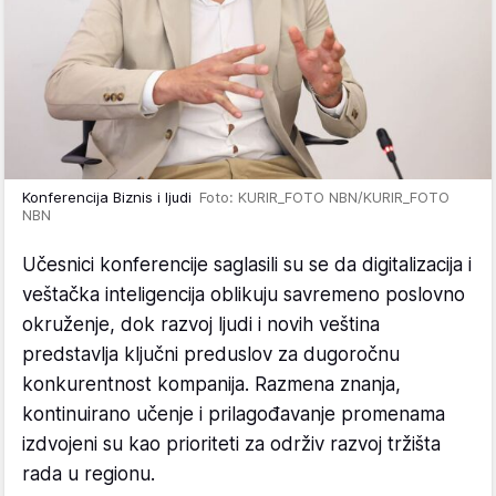
Konferencija Biznis i ljudi
Foto: KURIR_FOTO NBN/KURIR_FOTO
NBN
Učesnici konferencije saglasili su se da digitalizacija i
veštačka inteligencija oblikuju savremeno poslovno
okruženje, dok razvoj ljudi i novih veština
predstavlja ključni preduslov za dugoročnu
konkurentnost kompanija. Razmena znanja,
kontinuirano učenje i prilagođavanje promenama
izdvojeni su kao prioriteti za održiv razvoj tržišta
rada u regionu.