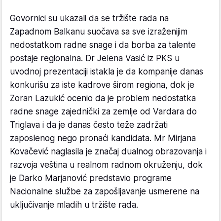
Govornici su ukazali da se tržište rada na
Zapadnom Balkanu suočava sa sve izraženijim
nedostatkom radne snage i da borba za talente
postaje regionalna. Dr Jelena Vasić iz PKS u
uvodnoj prezentaciji istakla je da kompanije danas
konkurišu za iste kadrove širom regiona, dok je
Zoran Lazukić ocenio da je problem nedostatka
radne snage zajednički za zemlje od Vardara do
Triglava i da je danas često teže zadržati
zaposlenog nego pronaći kandidata. Mr Mirjana
Kovačević naglasila je značaj dualnog obrazovanja i
razvoja veština u realnom radnom okruženju, dok
je Darko Marjanović predstavio programe
Nacionalne službe za zapošljavanje usmerene na
uključivanje mladih u tržište rada.