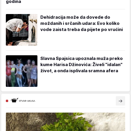
godina
Dehidracija može da dovede do
moždanih i srčanih udara: Evo koliko
vode zaista treba da pijete po vrućini
Slavna Spajsica upoznala muža preko
kume Harisa Džinovića: Živeli "idalan"
život, a onda isplivala sramna afera