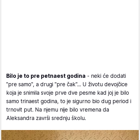
Bilo je to pre petnaest godina
- neki će dodati
"pre samo", a drugi "pre čak"... U životu devojčice
koja je snimila svoje prve dve pesme kad joj je bilo
samo trinaest godina, to je sigurno bio dug period i
trnovit put. Na njemu nije bilo vremena da
Aleksandra završi srednju školu.