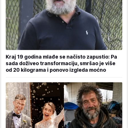
Kraj 19 godina mlađe se načisto zapustio: Pa
sada doživeo transformaciju, smršao je više
od 20 kilograma i ponovo izgleda moćno