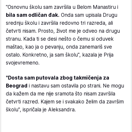
"Osnovnu školu sam završila u Belom Manastiru i
bila sam odličan đak.
Onda sam upisala Drugu
srednju školu i završila redovno tri razreda, ali
četvrti nisam. Prosto, život me je odveo na drugu
stranu. Kada ti se desi nešto o čemu si oduvek
maštao, kao ja o pevanju, onda zanemariš sve
ostalo. Konkretno, ja sam školu", kazala je Prija
svojevremeno.
"Dosta sam putovala zbog takmičenja za
Beograd
i nastavu sam ostavila po strani. Ne mogu
da kažem da me nije sramota što nisam završila
četvrti razred. Kajem se i svakako želim da završim
školu", ispričala je Aleksandra.