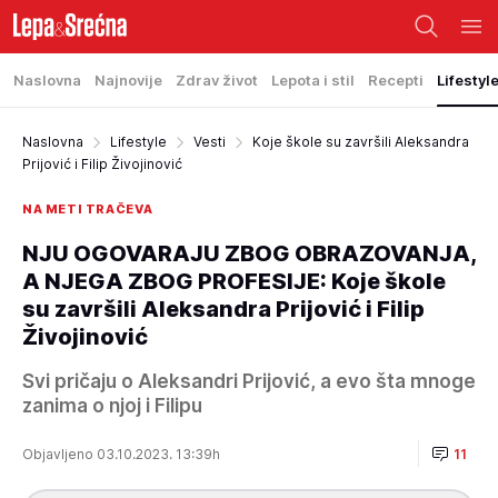
Naslovna
Najnovije
Zdrav život
Lepota i stil
Recepti
Lifestyl
Naslovna
Lifestyle
Vesti
Koje škole su završili Aleksandra
Prijović i Filip Živojinović
NA METI TRAČEVA
NJU OGOVARAJU ZBOG OBRAZOVANJA,
A NJEGA ZBOG PROFESIJE: Koje škole
su završili Aleksandra Prijović i Filip
Živojinović
Svi pričaju o Aleksandri Prijović, a evo šta mnoge
zanima o njoj i Filipu
Objavljeno 03.10.2023. 13:39h
11