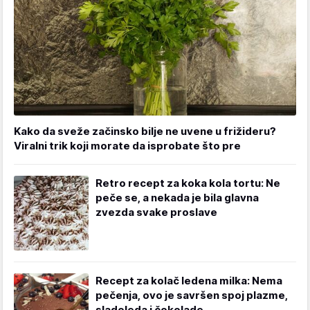
Kako da sveže začinsko bilje ne uvene u frižideru?
Viralni trik koji morate da isprobate što pre
Retro recept za koka kola tortu: Ne
peče se, a nekada je bila glavna
zvezda svake proslave
Recept za kolač ledena milka: Nema
pečenja, ovo je savršen spoj plazme,
sladoleda i čokolade