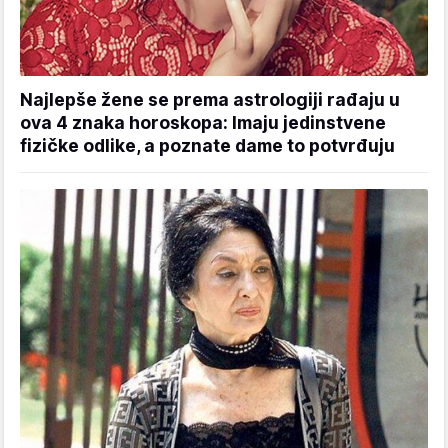
Najlepše žene se prema astrologiji rađaju u
ova 4 znaka horoskopa: Imaju jedinstvene
fizičke odlike, a poznate dame to potvrđuju