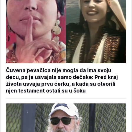
Čuvena pevačica nije mogla da ima svoju
decu, pa je usvajala samo dečake: Pred kraj
života usvaja prvu ćerku, a kada su otvorili
njen testament ostali su u šoku