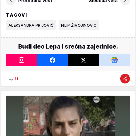
Prethodna vest
Sledeća vest
TAGOVI
ALEKSANDRA PRIJOVIĆ
FILIP ŽIVOJINOVIĆ
Budi deo Lepa i srećna zajednice.
11