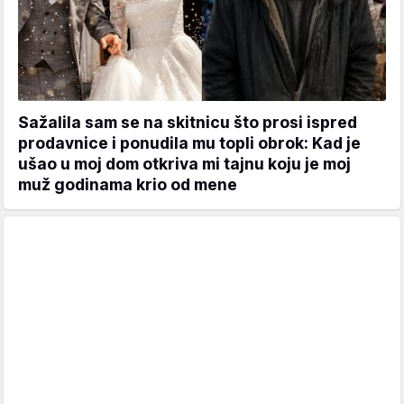
Sažalila sam se na skitnicu što prosi ispred
prodavnice i ponudila mu topli obrok: Kad je
ušao u moj dom otkriva mi tajnu koju je moj
muž godinama krio od mene