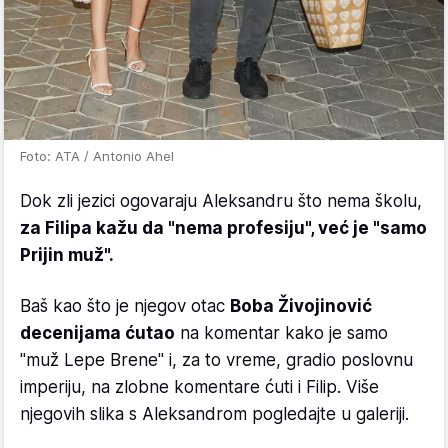
Foto: ATA / Antonio Ahel
Dok zli jezici ogovaraju Aleksandru što nema školu,
za Filipa kažu da "nema profesiju", već je "samo
Prijin muž".
Baš kao što je njegov otac
Boba Živojinović
decenijama ćutao
na komentar kako je samo
"muž Lepe Brene" i, za to vreme, gradio poslovnu
imperiju, na zlobne komentare ćuti i Filip. Više
njegovih slika s Aleksandrom pogledajte u galeriji.