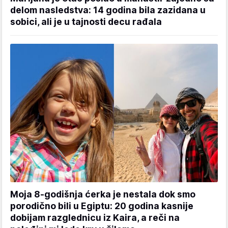
delom nasledstva: 14 godina bila zazidana u
sobici, ali je u tajnosti decu rađala
Moja 8-godišnja ćerka je nestala dok smo
porodično bili u Egiptu: 20 godina kasnije
dobijam razglednicu iz Kaira, a reči na