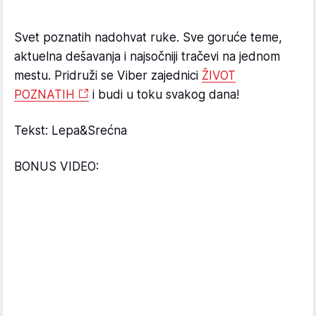
Svet poznatih nadohvat ruke. Sve goruće teme,
aktuelna dešavanja i najsočniji tračevi na jednom
mestu. Pridruži se Viber zajednici
ŽIVOT
POZNATIH
i budi u toku svakog dana!
Tekst: Lepa&Srećna
BONUS VIDEO: