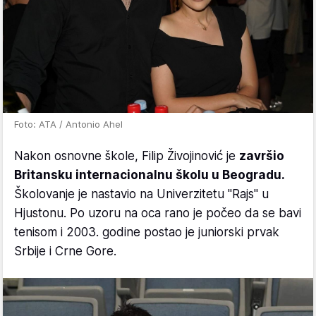
Foto: ATA / Antonio Ahel
Nakon osnovne škole, Filip Živojinović je
završio
Britansku internacionalnu školu u Beogradu.
Školovanje je nastavio na Univerzitetu "Rajs" u
Hjustonu. Po uzoru na oca rano je počeo da se bavi
tenisom i 2003. godine postao je juniorski prvak
Srbije i Crne Gore.