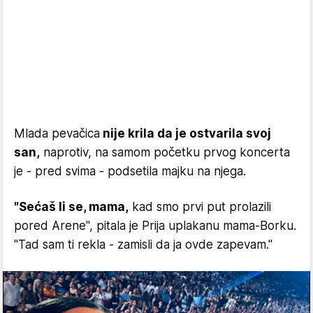
Mlada pevačica
nije krila da je ostvarila svoj
san,
naprotiv, na samom početku prvog koncerta
je - pred svima - podsetila majku na njega.
"Sećaš li se, mama,
kad smo prvi put prolazili
pored Arene", pitala je Prija uplakanu mama-Borku.
"Tad sam ti rekla - zamisli da ja ovde zapevam."