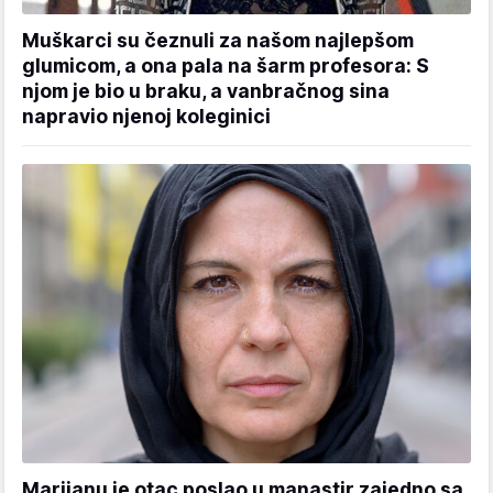
Muškarci su čeznuli za našom najlepšom
glumicom, a ona pala na šarm profesora: S
njom je bio u braku, a vanbračnog sina
napravio njenoj koleginici
Marijanu je otac poslao u manastir zajedno sa