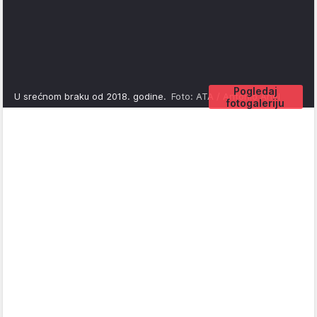
Pogledaj
U srećnom braku od 2018. godine.
Foto: ATA / Antonio Ahel
fotogaleriju