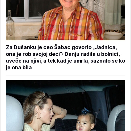
Za Dušanku je ceo Šabac govorio „Jadnica,
ona je rob svojoj deci“: Danju radila u bolnici,
uveče na njivi, a tek kad je umrla, saznalo se ko
je ona bila