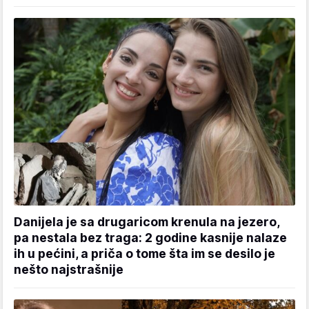
Danijela je sa drugaricom krenula na jezero,
pa nestala bez traga: 2 godine kasnije nalaze
ih u pećini, a priča o tome šta im se desilo je
nešto najstrašnije