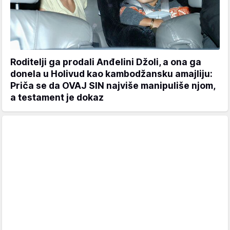
Roditelji ga prodali Anđelini Džoli, a ona ga
donela u Holivud kao kambodžansku amajliju:
Priča se da OVAJ SIN najviše manipuliše njom,
a testament je dokaz