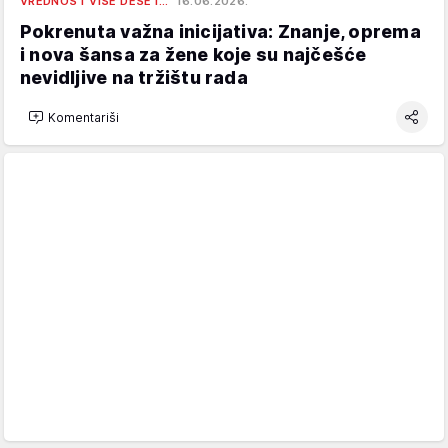
VREDNOST VIŠE DESET…
16.06.2026.
Pokrenuta važna inicijativa: Znanje, oprema
i nova šansa za žene koje su najčešće
nevidljive na tržištu rada
Komentariši