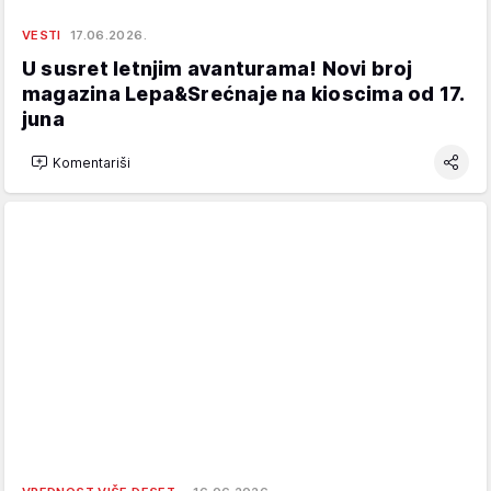
VESTI
17.06.2026.
U susret letnjim avanturama! Novi broj
magazina Lepa&Srećnaje na kioscima od 17.
juna
Komentariši