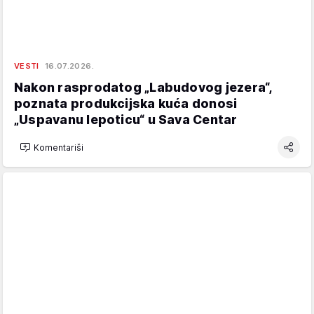
VESTI
16.07.2026.
Nakon rasprodatog „Labudovog jezera“,
poznata produkcijska kuća donosi
„Uspavanu lepoticu“ u Sava Centar
Komentariši