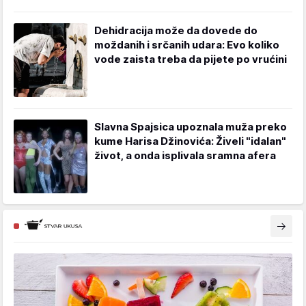
Dehidracija može da dovede do
moždanih i srčanih udara: Evo koliko
vode zaista treba da pijete po vrućini
Slavna Spajsica upoznala muža preko
kume Harisa Džinovića: Živeli "idalan"
život, a onda isplivala sramna afera