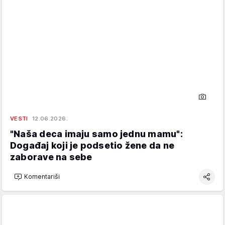
VESTI
12.06.2026.
"Naša deca imaju samo jednu mamu":
Događaj koji je podsetio žene da ne
zaborave na sebe
Komentariši