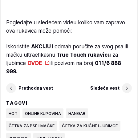
Pogledajte u sledećem videu koliko vam zapravo
ova rukavica može pomoći:
Iskoristite
AKCIJU
i odmah poručite za svog psa ili
mačku ultraefikasnu
True Touch rukavicu
za
ljubimce
OVDE
ili pozivom na bro
j 011/6 888
999.
Prethodna vest
Sledeća vest
TAGOVI
HOT
ONLINE KUPOVINA
HANGAR
ČETKA ZA PSE I MAČKE
ČETKA ZA KUĆNE LJUBIMCE
RUKAVICE
TRUE TOUCH