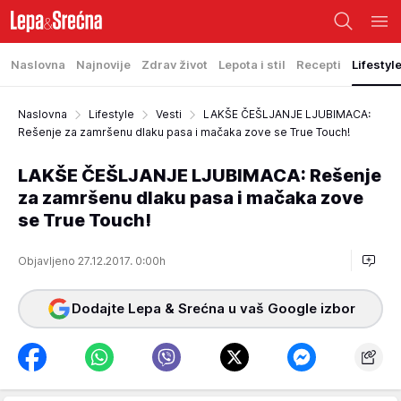
Naslovna
Najnovije
Zdrav život
Lepota i stil
Recepti
Lifestyl
Naslovna
Lifestyle
Vesti
LAKŠE ČEŠLJANJE LJUBIMACA:
Rešenje za zamršenu dlaku pasa i mačaka zove se True Touch!
LAKŠE ČEŠLJANJE LJUBIMACA: Rešenje
za zamršenu dlaku pasa i mačaka zove
se True Touch!
Objavljeno 27.12.2017. 0:00h
Dodajte Lepa & Srećna u vaš Google izbor