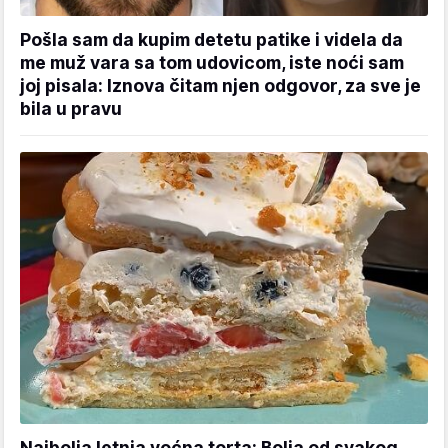
Pošla sam da kupim detetu patike i videla da
me muž vara sa tom udovicom, iste noći sam
joj pisala: Iznova čitam njen odgovor, za sve je
bila u pravu
Najbolja letnja voćna torta: Bolja od svakog