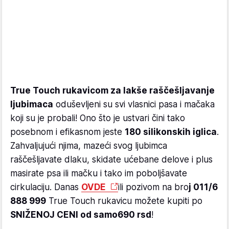
True Touch rukavicom za lakše raščešljavanje
ljubimaca
oduševljeni su svi vlasnici pasa i mačaka
koji su je probali! Ono što je ustvari čini tako
posebnom i efikasnom jeste
180 silikonskih iglica
.
Zahvaljujući njima, mazeći svog ljubimca
raščešljavate dlaku, skidate ućebane delove i plus
masirate psa ili mačku i tako im poboljšavate
cirkulaciju. Danas
OVDE
ili pozivom na bro
j 011/6
888 999
True Touch rukavicu možete kupiti po
SNIŽENOJ CENI od samo
690 rsd
!