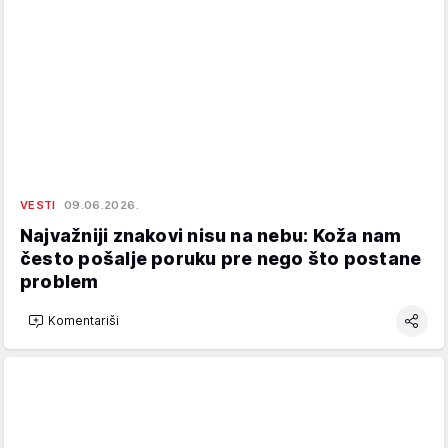
VESTI
09.06.2026.
Najvažniji znakovi nisu na nebu: Koža nam
često pošalje poruku pre nego što postane
problem
Komentariši