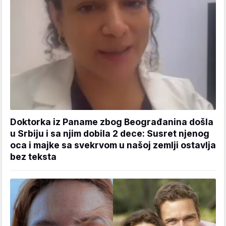
Doktorka iz Paname zbog Beograđanina došla
u Srbiju i sa njim dobila 2 dece: Susret njenog
oca i majke sa svekrvom u našoj zemlji ostavlja
bez teksta