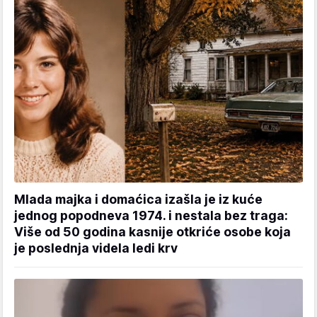
Mlada majka i domaćica izašla je iz kuće
jednog popodneva 1974. i nestala bez traga:
Više od 50 godina kasnije otkriće osobe koja
je poslednja videla ledi krv