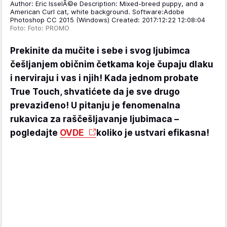
Author: Eric IsselÃ©e Description: Mixed-breed puppy, and a
American Curl cat, white background. Software:Adobe
Photoshop CC 2015 (Windows) Created: 2017:12:22 12:08:04
Foto: Foto: PROMO
Prekinite da mučite i sebe i svog ljubimca
češljanjem običnim četkama koje čupaju dlaku
i nerviraju i vas i njih! Kada jednom probate
True Touch, shvatićete da je sve drugo
prevaziđeno! U pitanju je fenomenalna
rukavica za raščešljavanje ljubimaca –
pogledajte
OVDE
koliko je ustvari efikasna!