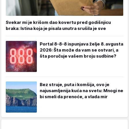
Svekar mi je krišom dao kovertu pred godišnjicu
braka: Istina koja je pisala unutra srušila je sve
Portal 8-8-8 ispunjava želje 8. avgusta
2026: Šta može da vam se ostvari, a
šta poručuje vašem broju sudbine?
Bez struje, puta i komšija, ovo je
najusamljenija kuća na svetu: Mnogi ne
bi smeli da prenoće, a vlada mir