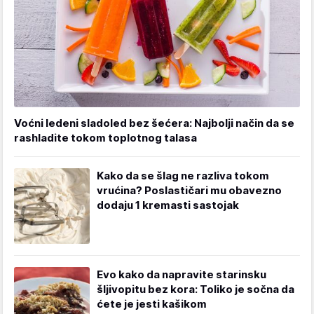
Voćni ledeni sladoled bez šećera: Najbolji način da se
rashladite tokom toplotnog talasa
Kako da se šlag ne razliva tokom
vrućina? Poslastičari mu obavezno
dodaju 1 kremasti sastojak
Evo kako da napravite starinsku
šljivopitu bez kora: Toliko je sočna da
ćete je jesti kašikom