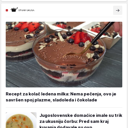
Recept za kolač ledena milka: Nema pečenja, ovo je
savršen spoj plazme, sladoleda i čokolade
Jugoslovenske domaćice imale su trik
za ukusniju čorbu: Pred sam kraj
kuvanja dodavale su ovo