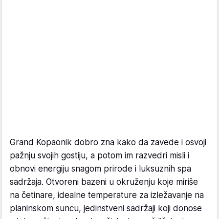
Grand Kopaonik dobro zna kako da zavede i osvoji
pažnju svojih gostiju, a potom im razvedri misli i
obnovi energiju snagom prirode i luksuznih spa
sadržaja. Otvoreni bazeni u okruženju koje miriše
na četinare, idealne temperature za izležavanje na
planinskom suncu, jedinstveni sadržaji koji donose