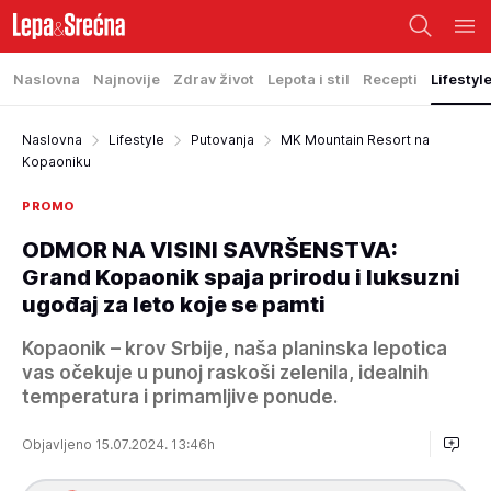
Naslovna
Najnovije
Zdrav život
Lepota i stil
Recepti
Lifestyl
Naslovna
Lifestyle
Putovanja
MK Mountain Resort na
Kopaoniku
PROMO
ODMOR NA VISINI SAVRŠENSTVA:
Grand Kopaonik spaja prirodu i luksuzni
ugođaj za leto koje se pamti
Kopaonik – krov Srbije, naša planinska lepotica
vas očekuje u punoj raskoši zelenila, idealnih
temperatura i primamljive ponude.
Objavljeno 15.07.2024. 13:46h