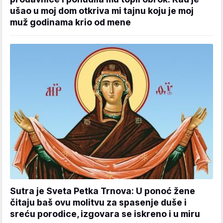
ušao u moj dom otkriva mi tajnu koju je moj
muž godinama krio od mene
Sutra je Sveta Petka Trnova: U ponoć žene
čitaju baš ovu molitvu za spasenje duše i
sreću porodice, izgovara se iskreno i u miru