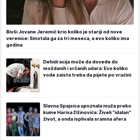
Bivši Jovane Jeremić krio koliko je stariji od nove
verenice: Smotala ga za tri meseca, a evo koliko ima
godina
Dehidracija može da dovede do
moždanih i srčanih udara: Evo koliko
vode zaista treba da pijete po vrućini
Slavna Spajsica upoznala muža preko
kume Harisa Džinovića: Živeli "idalan"
život, a onda isplivala sramna afera