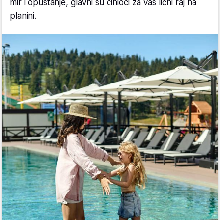
mir i opuštanje, glavni su činioci za vaš lični raj na
planini.