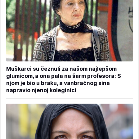
Muškarci su čeznuli za našom najlepšom
glumicom, a ona pala na šarm profesora: S
njom je bio u braku, a vanbračnog sina
napravio njenoj koleginici