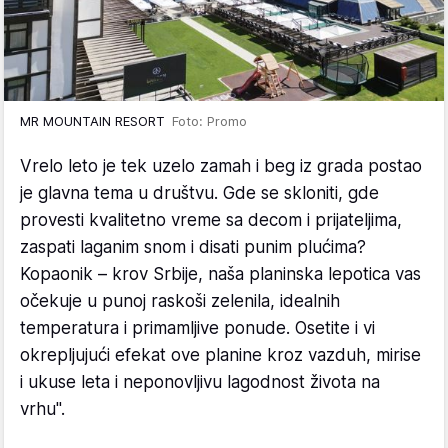
MR MOUNTAIN RESORT
Foto: Promo
Vrelo leto je tek uzelo zamah i beg iz grada postao
je glavna tema u društvu. Gde se skloniti, gde
provesti kvalitetno vreme sa decom i prijateljima,
zaspati laganim snom i disati punim plućima?
Kopaonik – krov Srbije, naša planinska lepotica vas
očekuje u punoj raskoši zelenila, idealnih
temperatura i primamljive ponude. Osetite i vi
okrepljujući efekat ove planine kroz vazduh, mirise
i ukuse leta i neponovljivu lagodnost života na
vrhu".