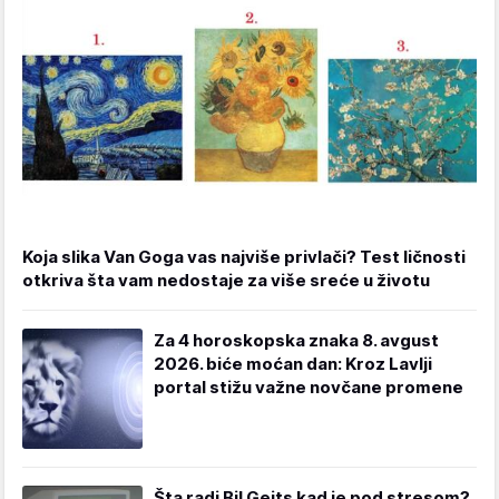
Koja slika Van Goga vas najviše privlači? Test ličnosti
otkriva šta vam nedostaje za više sreće u životu
Za 4 horoskopska znaka 8. avgust
2026. biće moćan dan: Kroz Lavlji
portal stižu važne novčane promene
Šta radi Bil Gejts kad je pod stresom?