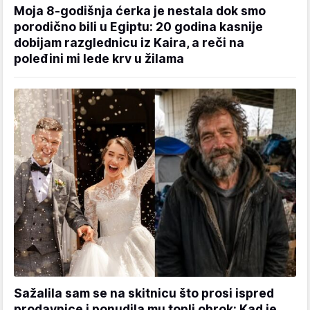
Moja 8-godišnja ćerka je nestala dok smo
porodično bili u Egiptu: 20 godina kasnije
dobijam razglednicu iz Kaira, a reči na
poleđini mi lede krv u žilama
Sažalila sam se na skitnicu što prosi ispred
prodavnice i ponudila mu topli obrok: Kad je