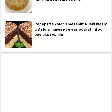
Recept za kolač smetanik: Ruski klasik
u 3 sloja, najviše će vas očarati fil od
pavlake i vanile