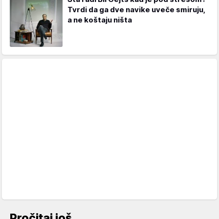
Tvrdi da ga dve navike uveče smiruju,
a ne koštaju ništa
Pročitaj još