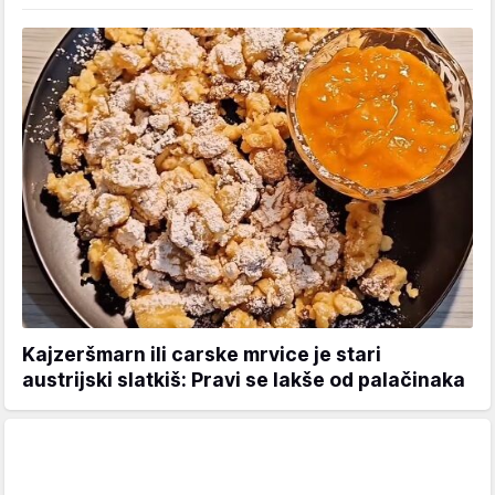
Kajzeršmarn ili carske mrvice je stari
austrijski slatkiš: Pravi se lakše od palačinaka