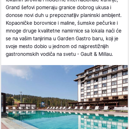
Grand šefovi pomeraju granice dobrog ukusa i
donose novi duh u prepoznatljiv planinski ambijent.
Kopaoničke borovnice i maline, šumske pečurke i
mnoge druge kvalitetne namirnice sa lokala naći će
se na vašim tanjirima u Garden Gastro baru, koji je
svoje mesto dobio u jednom od najprestižnijih
gastronomskih vodiča na svetu - Gault & Millau.