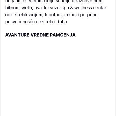
bogatim esencijama koje se kriju u raznovrsnom
biljnom svetu, ovaj luksuzni spa & wellness centar
odiše relaksacijom, lepotom, mirom i potpunoj
posvećenošću nezi tela i duha.
AVANTURE VREDNE PAMĆENJA