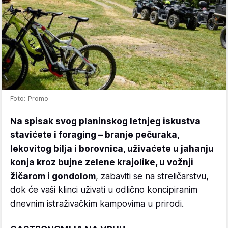
Foto: Promo
Na spisak svog planinskog letnjeg iskustva
stavićete i foraging – branje pečuraka,
lekovitog bilja i borovnica, uživaćete u jahanju
konja kroz bujne zelene krajolike, u vožnji
žičarom i gondolom
, zabaviti se na streličarstvu,
dok će vaši klinci uživati u odlično koncipiranim
dnevnim istraživačkim kampovima u prirodi.