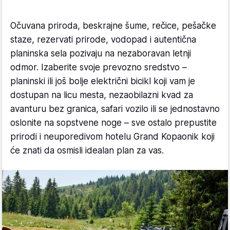
Očuvana priroda, beskrajne šume, rečice, pešačke
staze, rezervati prirode, vodopad i autentična
planinska sela pozivaju na nezaboravan letnji
odmor. Izaberite svoje prevozno sredstvo –
planinski ili još bolje električni bicikl koji vam je
dostupan na licu mesta, nezaobilazni kvad za
avanturu bez granica, safari vozilo ili se jednostavno
oslonite na sopstvene noge – sve ostalo prepustite
prirodi i neuporedivom hotelu Grand Kopaonik koji
će znati da osmisli idealan plan za vas.