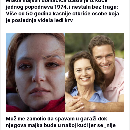
Mlada majka i domaćica izašla je iz kuće
jednog popodneva 1974. i nestala bez traga:
Više od 50 godina kasnije otkriće osobe koja
je poslednja videla ledi krv
Muž me zamolio da spavam u garaži dok
njegova majka bude u našoj kući jer se „nije