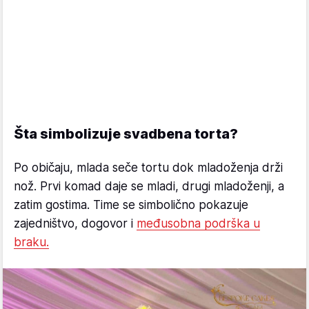
Šta simbolizuje svadbena torta?
Po običaju, mlada seče tortu dok mladoženja drži
nož. Prvi komad daje se mladi, drugi mladoženji, a
zatim gostima. Time se simbolično pokazuje
zajedništvo, dogovor i
međusobna podrška u
braku.