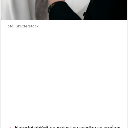
Foto: Shutterstock
Narodni običaji povezivali su svadbu sa srećom