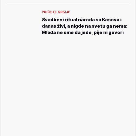
PRIČE IZ SRBIJE
Svadbeni ritual naroda sa Kosova i
danas živi, a nigde na svetu ga nema:
Mlada ne sme da jede, pije ni govori