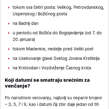
tokom sva četiri posta: Velikog, Petrovdanskog,
Uspenskog i Božićnog posta
na Badnji dan
u periodu od Božića do Bogojavljenja (od 7. do
20. januara)
tokom Maslenice, nedelje pred Veliki post
na Usekovanje glave Svetog Jovana Krstitelja
na Krstovdan i Vozdviženje Časnog krsta
Koji datumi se smatraju srećnim za
venčanje?
Po narodnom verovanju, najbolji su neparni brojevi
– 3, 5, 7 i 9, kao i datumi čiji zbir daje jedan od tih