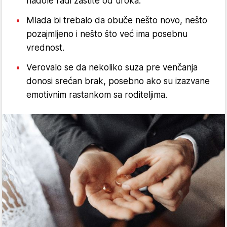
nadole radi zaštite od uroka.
Mlada bi trebalo da obuče nešto novo, nešto
pozajmljeno i nešto što već ima posebnu
vrednost.
Verovalo se da nekoliko suza pre venčanja
donosi srećan brak, posebno ako su izazvane
emotivnim rastankom sa roditeljima.