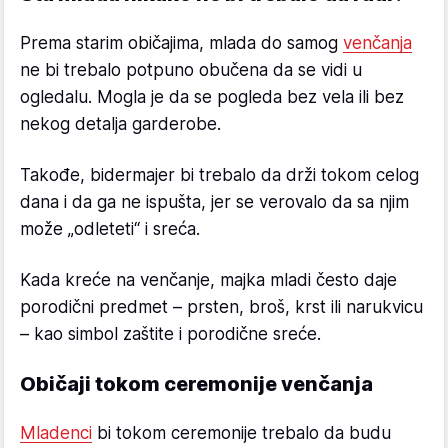
Prema starim običajima, mlada do samog
venčanja
ne bi trebalo potpuno obučena da se vidi u
ogledalu. Mogla je da se pogleda bez vela ili bez
nekog detalja garderobe.
Takođe, bidermajer bi trebalo da drži tokom celog
dana i da ga ne ispušta, jer se verovalo da sa njim
može „odleteti“ i sreća.
Kada kreće na venčanje, majka mladi često daje
porodični predmet – prsten, broš, krst ili narukvicu
– kao simbol zaštite i porodične sreće.
Običaji tokom ceremonije venčanja
Mladenci
bi tokom ceremonije trebalo da budu