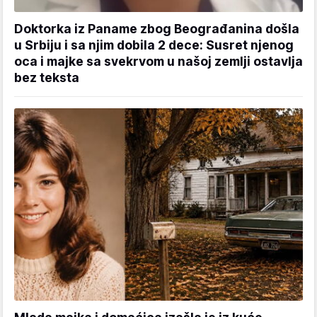
Doktorka iz Paname zbog Beograđanina došla
u Srbiju i sa njim dobila 2 dece: Susret njenog
oca i majke sa svekrvom u našoj zemlji ostavlja
bez teksta