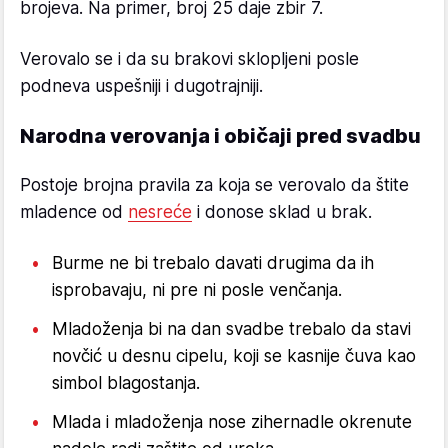
brojeva. Na primer, broj 25 daje zbir 7.
Verovalo se i da su brakovi sklopljeni posle
podneva uspešniji i dugotrajniji.
Narodna verovanja i običaji pred svadbu
Postoje brojna pravila za koja se verovalo da štite
mladence od
nesreće
i donose sklad u brak.
Burme ne bi trebalo davati drugima da ih
isprobavaju, ni pre ni posle venčanja.
Mladoženja bi na dan svadbe trebalo da stavi
novčić u desnu cipelu, koji se kasnije čuva kao
simbol blagostanja.
Mlada i mladoženja nose zihernadle okrenute