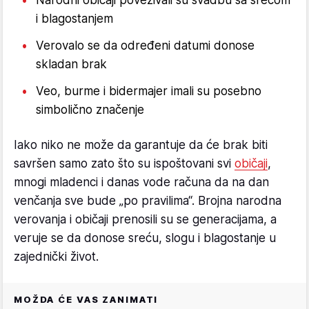
i blagostanjem
Verovalo se da određeni datumi donose
skladan brak
Veo, burme i bidermajer imali su posebno
simbolično značenje
Iako niko ne može da garantuje da će brak biti
savršen samo zato što su ispoštovani svi
običaji
,
mnogi mladenci i danas vode računa da na dan
venčanja sve bude „po pravilima“. Brojna narodna
verovanja i običaji prenosili su se generacijama, a
veruje se da donose sreću, slogu i blagostanje u
zajednički život.
MOŽDA ĆE VAS ZANIMATI