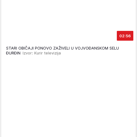
02:56
STARI OBIČAJI PONOVO ZAŽIVELI U VOJVOĐANSKOM SELU
ĐURĐIN
Izvor: Kurir televizija