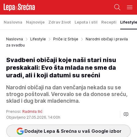
Naslovna
Najnovije
Zdrav život
Lepota i stil
Recepti
Lifestyl
Naslovna
Lifestyle
Priče iz Srbije
Narodni običaji i pravila
za svadbu
Svadbeni običaji koje naši stari nisu
preskakali: Evo šta mlada ne sme da
uradi, ali i koji datumi su srećni
Narodni običaji na dan venčanja nekada su se
strogo poštovali. Verovalo se da donose sreću,
sklad i dug brak mladencima.
Prenosi:
Radmila Ilić
Objavljeno 27.05.2026. 14:00h
Dodajte Lepa & Srećna u vaš Google izbor