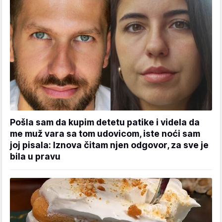
Pošla sam da kupim detetu patike i videla da
me muž vara sa tom udovicom, iste noći sam
joj pisala: Iznova čitam njen odgovor, za sve je
bila u pravu