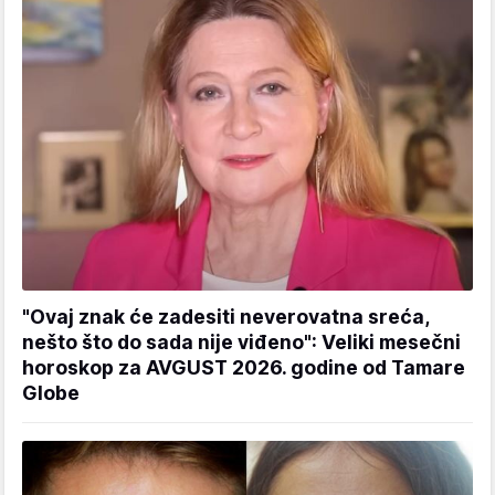
"Ovaj znak će zadesiti neverovatna sreća,
nešto što do sada nije viđeno": Veliki mesečni
horoskop za AVGUST 2026. godine od Tamare
Globe