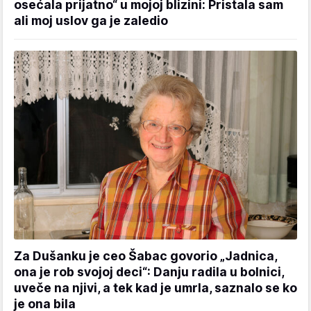
osećala prijatno“ u mojoj blizini: Pristala sam
ali moj uslov ga je zaledio
Za Dušanku je ceo Šabac govorio „Jadnica,
ona je rob svojoj deci“: Danju radila u bolnici,
uveče na njivi, a tek kad je umrla, saznalo se ko
je ona bila