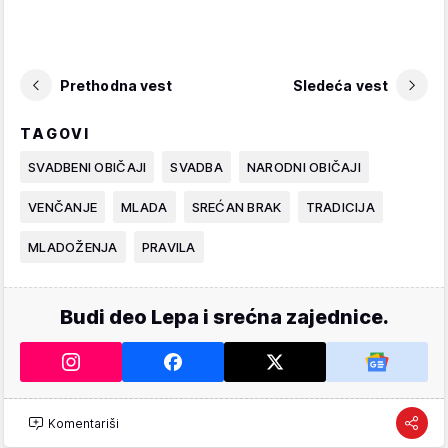
Prethodna vest
Sledeća vest
TAGOVI
SVADBENI OBIČAJI
SVADBA
NARODNI OBIČAJI
VENČANJE
MLADA
SREĆAN BRAK
TRADICIJA
MLADOŽENJA
PRAVILA
Budi deo Lepa i srećna zajednice.
Komentariši