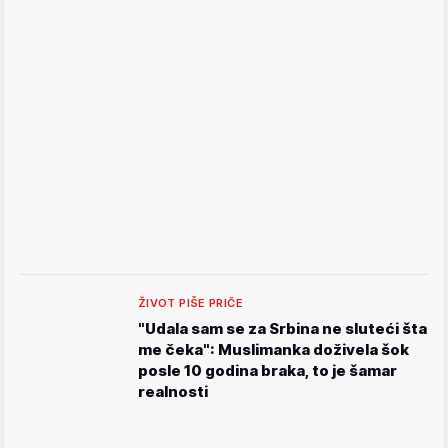
ŽIVOT PIŠE PRIČE
"Udala sam se za Srbina ne sluteći šta
me čeka": Muslimanka doživela šok
posle 10 godina braka, to je šamar
realnosti