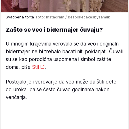
Svadbena torta
Foto: Instagram / bespokecakesbysamuk
Zašto se veo i bidermajer čuvaju?
U mnogim krajevima verovalo se da veo i originalni
bidermajer ne bi trebalo bacati niti poklanjati. Čuvali
su se kao porodična uspomena i simbol zaštite
doma, piše
Stil
.
Postojalo je i verovanje da veo može da štiti dete
od uroka, pa se često čuvao godinama nakon
venčanja.