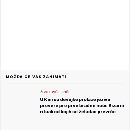
MOŽDA ĆE VAS ZANIMATI
ŽIVOT PIŠE PRIČE
U Kini su devojke prolaze jezive
provere pre prve bračne noći: Bizarni
rituali od kojih se želudac prevrće