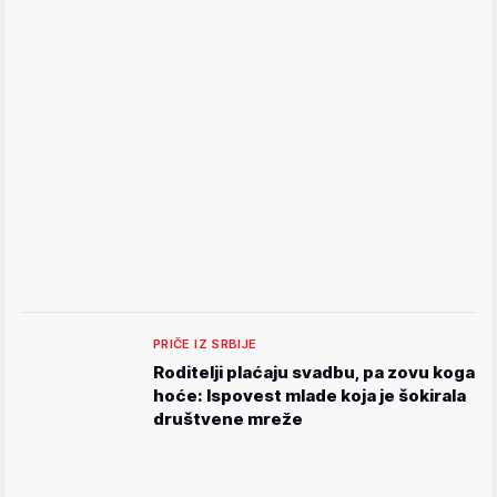
PRIČE IZ SRBIJE
Roditelji plaćaju svadbu, pa zovu koga
hoće: Ispovest mlade koja je šokirala
društvene mreže