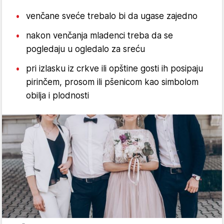
venčane sveće trebalo bi da ugase zajedno
nakon venčanja mladenci treba da se
pogledaju u ogledalo za sreću
pri izlasku iz crkve ili opštine gosti ih posipaju
pirinčem, prosom ili pšenicom kao simbolom
obilja i plodnosti