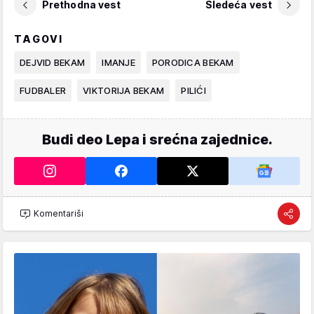
Prethodna vest
Sledeća vest
TAGOVI
DEJVID BEKAM
IMANJE
PORODICA BEKAM
FUDBALER
VIKTORIJA BEKAM
PILIĆI
Budi deo Lepa i srećna zajednice.
Komentariši