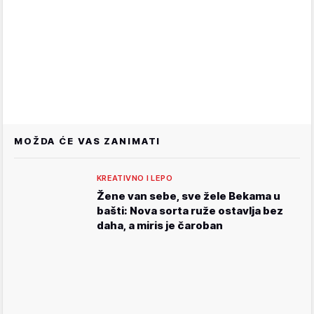
MOŽDA ĆE VAS ZANIMATI
KREATIVNO I LEPO
Žene van sebe, sve žele Bekama u
bašti: Nova sorta ruže ostavlja bez
daha, a miris je čaroban