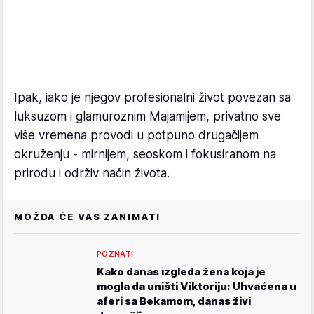
Ipak, iako je njegov profesionalni život povezan sa
luksuzom i glamuroznim Majamijem, privatno sve
više vremena provodi u potpuno drugačijem
okruženju - mirnijem, seoskom i fokusiranom na
prirodu i održiv način života.
MOŽDA ĆE VAS ZANIMATI
POZNATI
Kako danas izgleda žena koja je
mogla da uništi Viktoriju: Uhvaćena u
aferi sa Bekamom, danas živi