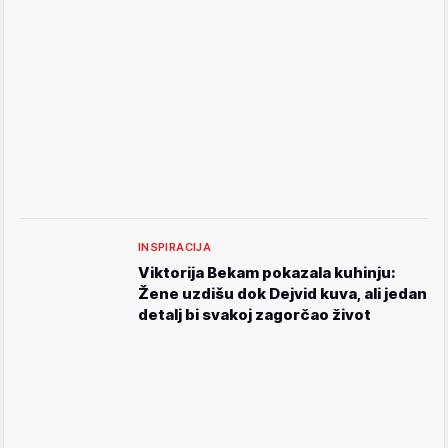
INSPIRACIJA
Viktorija Bekam pokazala kuhinju:
Žene uzdišu dok Dejvid kuva, ali jedan
detalj bi svakoj zagorčao život