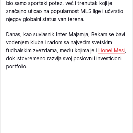
bio samo sportski potez, već i trenutak koji je
značajno uticao na popularnost MLS lige i učvrstio
njegov globalni status van terena.
Danas, kao suvlasnik Inter Majamija, Bekam se bavi
vođenjem kluba i radom sa najvećim svetskim
fudbalskim zvezdama, među kojima je i
Lionel Mesi
,
dok istovremeno razvija svoj poslovni i investicioni
portfolio.