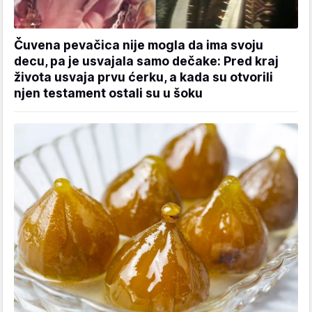
Čuvena pevačica nije mogla da ima svoju
decu, pa je usvajala samo dečake: Pred kraj
života usvaja prvu ćerku, a kada su otvorili
njen testament ostali su u šoku