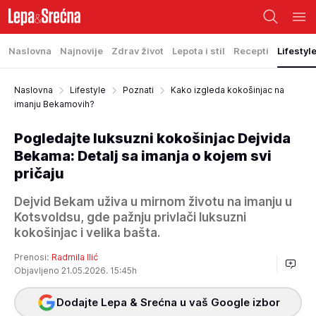
Naslovna
Najnovije
Zdrav život
Lepota i stil
Recepti
Lifestyl
Naslovna
Lifestyle
Poznati
Kako izgleda kokošinjac na
imanju Bekamovih?
Pogledajte luksuzni kokošinjac Dejvida
Bekama: Detalj sa imanja o kojem svi
pričaju
Dejvid Bekam uživa u mirnom životu na imanju u
Kotsvoldsu, gde pažnju privlači luksuzni
kokošinjac i velika bašta.
Prenosi:
Radmila Ilić
Objavljeno 21.05.2026. 15:45h
Dodajte Lepa & Srećna u vaš Google izbor