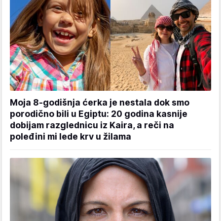
Moja 8-godišnja ćerka je nestala dok smo
porodično bili u Egiptu: 20 godina kasnije
dobijam razglednicu iz Kaira, a reči na
poleđini mi lede krv u žilama