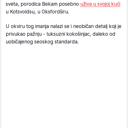
sveta, porodica Bekam posebno
uživa u svojoj kući
u Kotsvoldsu, u Oksfordširu.
U okviru tog imanja nalazi se i neobičan detalj koji je
privukao pažnju - luksuzni kokošinjac, daleko od
uobičajenog seoskog standarda.