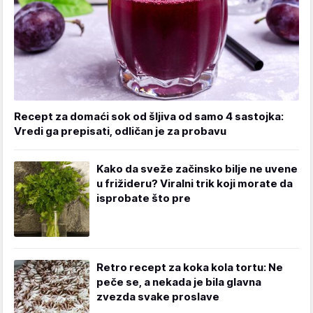
Recept za domaći sok od šljiva od samo 4 sastojka:
Vredi ga prepisati, odličan je za probavu
Kako da sveže začinsko bilje ne uvene
u frižideru? Viralni trik koji morate da
isprobate što pre
Retro recept za koka kola tortu: Ne
peče se, a nekada je bila glavna
zvezda svake proslave