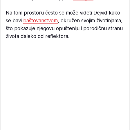
Na tom prostoru često se može videti Dejvid kako
se bavi
baštovanstvom
, okružen svojim životinjama,
što pokazuje njegovu opušteniju i porodičnu stranu
života daleko od reflektora.