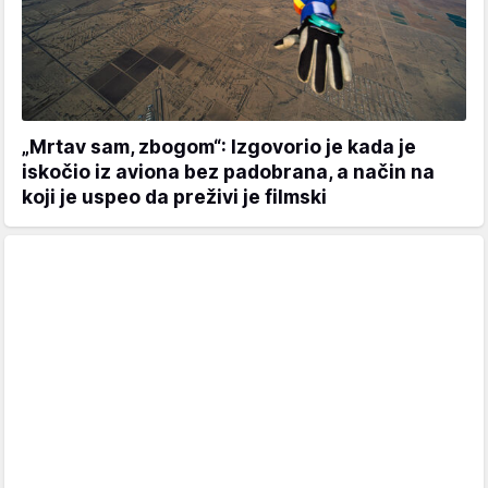
„Mrtav sam, zbogom“: Izgovorio je kada je
iskočio iz aviona bez padobrana, a način na
koji je uspeo da preživi je filmski