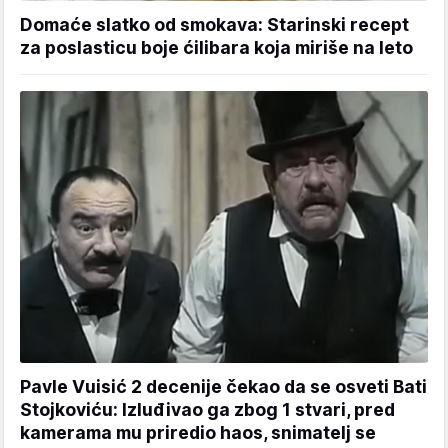
Domaće slatko od smokava: Starinski recept
za poslasticu boje ćilibara koja miriše na leto
Pavle Vuisić 2 decenije čekao da se osveti Bati
Stojkoviću: Izluđivao ga zbog 1 stvari, pred
kamerama mu priredio haos, snimatelj se