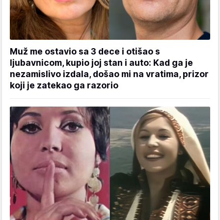
Muž me ostavio sa 3 dece i otišao s
ljubavnicom, kupio joj stan i auto: Kad ga je
nezamislivo izdala, došao mi na vratima, prizor
koji je zatekao ga razorio