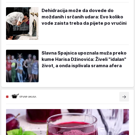
Dehidracija može da dovede do
moždanih i srčanih udara: Evo koliko
vode zaista treba da pijete po vrućini
Slavna Spajsica upoznala muža preko
kume Harisa Džinovića: Živeli "idalan"
život, a onda isplivala sramna afera