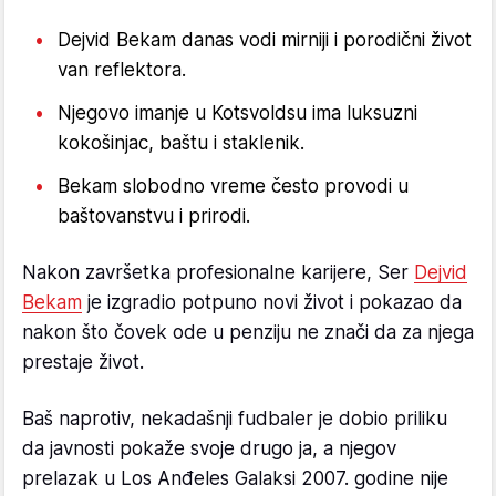
Dejvid Bekam danas vodi mirniji i porodični život
van reflektora.
Njegovo imanje u Kotsvoldsu ima luksuzni
kokošinjac, baštu i staklenik.
Bekam slobodno vreme često provodi u
baštovanstvu i prirodi.
Nakon završetka profesionalne karijere, Ser
Dejvid
Bekam
je izgradio potpuno novi život i pokazao da
nakon što čovek ode u penziju ne znači da za njega
prestaje život.
Baš naprotiv, nekadašnji fudbaler je dobio priliku
da javnosti pokaže svoje drugo ja, a njegov
prelazak u Los Anđeles Galaksi 2007. godine nije