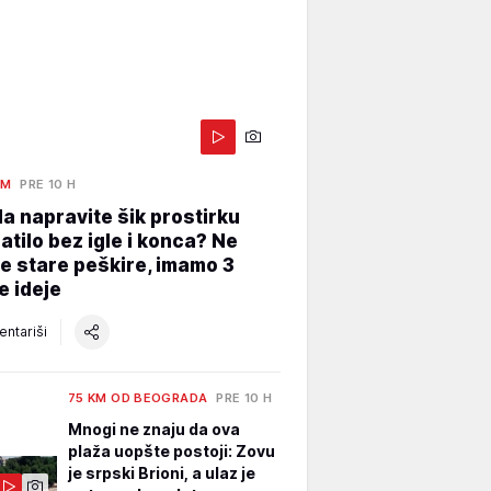
AM
PRE 10 H
a napravite šik prostirku
atilo bez igle i konca? Ne
e stare peškire, imamo 3
e ideje
ntariši
75 KM OD BEOGRADA
PRE 10 H
Mnogi ne znaju da ova
plaža uopšte postoji: Zovu
je srpski Brioni, a ulaz je