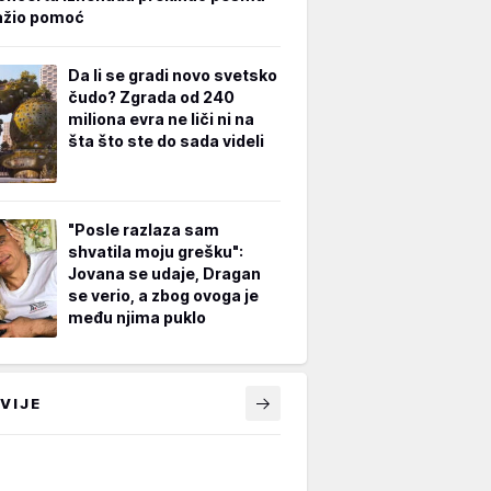
ažio pomoć
Da li se gradi novo svetsko
čudo? Zgrada od 240
miliona evra ne liči ni na
šta što ste do sada videli
"Posle razlaza sam
shvatila moju grešku":
Jovana se udaje, Dragan
se verio, a zbog ovoga je
među njima puklo
VIJE