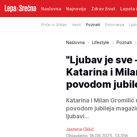
Naslovna
Najnovije
Zdrav život
Lepota i
Priče iz Srbije
Vesti
Poznati
Putovanja
Ljub
Naslovna
Lifestyle
Poznati
"Ljubav je sve 
Katarina i Mil
povodom jubil
Katarina i Milan Gromilić
povodom jubileja magazin
ljubavi...
Jasmina Glišić
Objavljeno 18.09.2025. 13:35h