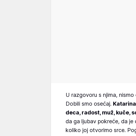
U razgovoru s njima, nismo do
Dobili smo osećaj.
Katarina 
deca, radost, muž, kuče, s
da ga ljubav pokreće, da je 
koliko joj otvorimo srce. Pog