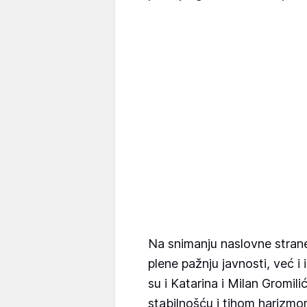
Na snimanju naslovne strane
plene pažnju javnosti, već i
su i Katarina i Milan Gromili
stabilnošću i tihom harizmo