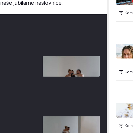
 naše jubilarne naslovnice.
Kome
Kome
Kome