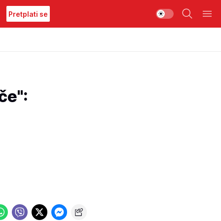
Pretplati se
če":