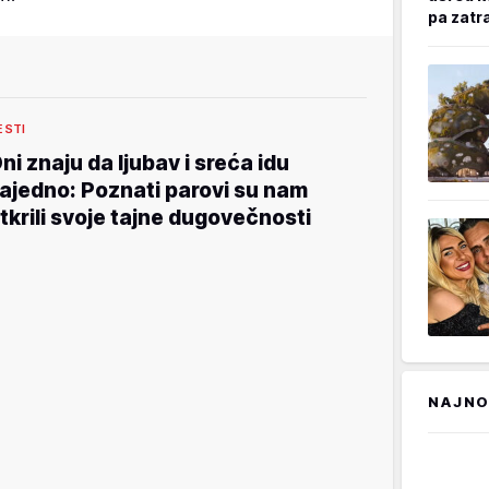
pa zatr
ESTI
ni znaju da ljubav i sreća idu
ajedno: Poznati parovi su nam
tkrili svoje tajne dugovečnosti
NAJNO