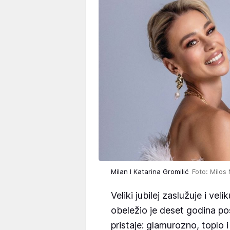
Milan I Katarina Gromilić
Foto: Milos
Veliki jubilej zaslužuje i vel
obeležio je deset godina pos
pristaje: glamurozno, toplo i