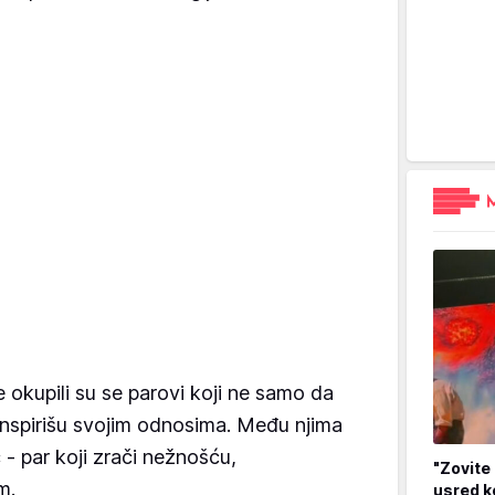
 okupili su se parovi koji ne samo da
 inspirišu svojim odnosima. Među njima
ć - par koji zrači nežnošću,
"Zovite 
m.
usred k