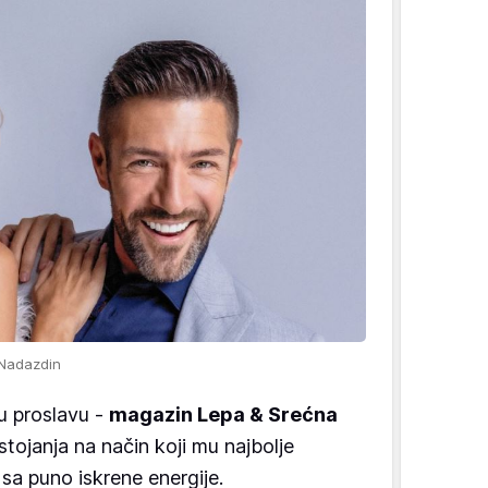
 Nadazdin
iku proslavu -
magazin Lepa & Srećna
tojanja na način koji mu najbolje
 sa puno iskrene energije.