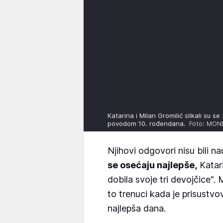
Katarina i Milan Gromilić slikali su
povodom 10. rođendana.
Foto: MON
Njihovi odgovori nisu bili na
se osećaju najlepše,
Katari
dobila svoje tri devojčice".
to trenuci kada je prisustvov
najlepša dana.