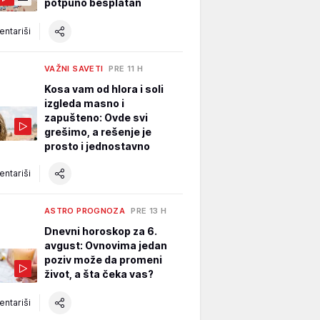
potpuno besplatan
ntariši
VAŽNI SAVETI
PRE 11 H
Kosa vam od hlora i soli
izgleda masno i
zapušteno: Ovde svi
grešimo, a rešenje je
prosto i jednostavno
ntariši
ASTRO PROGNOZA
PRE 13 H
Dnevni horoskop za 6.
avgust: Ovnovima jedan
poziv može da promeni
život, a šta čeka vas?
ntariši