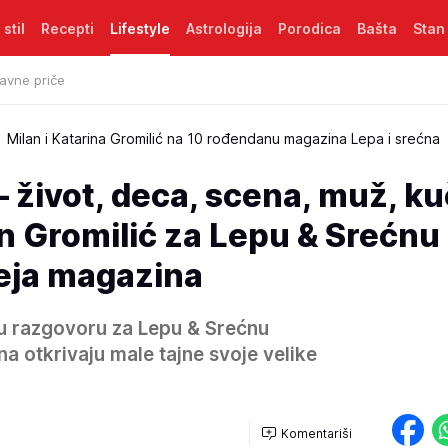
 stil
Recepti
Lifestyle
Astrologija
Porodica
Bašta
Stan
avne priče
Milan i Katarina Gromilić na 10 rođendanu magazina Lepa i srećna
– život, deca, scena, muž, ku
an Gromilić za Lepu & Srećnu
eja magazina
 u razgovoru za Lepu & Srećnu
a otkrivaju male tajne svoje velike
Komentariši