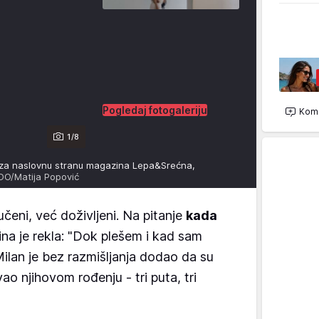
Pogledaj fotogaleriju
Kome
1/8
 se za naslovnu stranu magazina Lepa&Srećna,
DO/Matija Popović
učeni, već doživljeni. Na pitanje
kada
na je rekla: "Dok plešem i kad sam
 Milan je bez razmišljanja dodao da su
ao njihovom rođenju - tri puta, tri