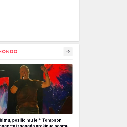
hitnu, pozlilo mu je!": Tompson
oncerta iznenada prekinuo pesmu