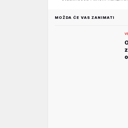
MOŽDA ĆE VAS ZANIMATI
V
O
z
o