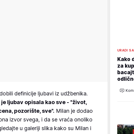
URADI S
Kako d
za kup
bacajt
odličn
Kome
bili definicije ljubavi iz udžbenika.
je ljubav opisala kao sve - "
život,
cena, pozorište, sve".
Milan je dodao
ona izvor svega, i da se vraća onoliko
ledajte u galeriji slika kako su Milan i