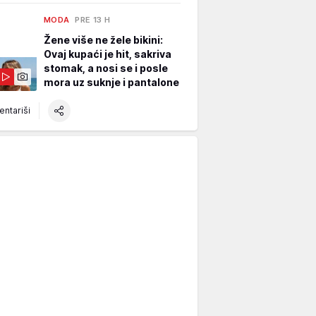
MODA
PRE 13 H
Žene više ne žele bikini:
Ovaj kupaći je hit, sakriva
stomak, a nosi se i posle
mora uz suknje i pantalone
ntariši