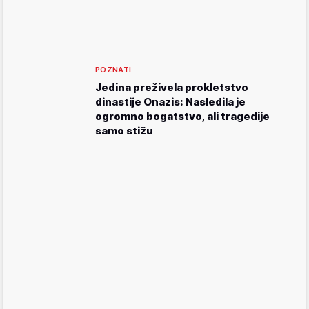
POZNATI
Jedina preživela prokletstvo
dinastije Onazis: Nasledila je
ogromno bogatstvo, ali tragedije
samo stižu