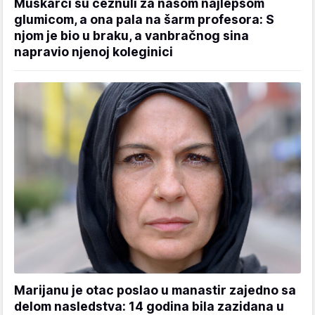
Muškarci su čeznuli za našom najlepšom
glumicom, a ona pala na šarm profesora: S
njom je bio u braku, a vanbračnog sina
napravio njenoj koleginici
Marijanu je otac poslao u manastir zajedno sa
delom nasledstva: 14 godina bila zazidana u