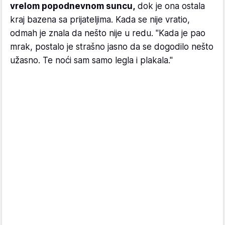
vrelom popodnevnom suncu,
dok je ona ostala
kraj bazena sa prijateljima. Kada se nije vratio,
odmah je znala da nešto nije u redu. "Kada je pao
mrak, postalo je strašno jasno da se dogodilo nešto
užasno. Te noći sam samo legla i plakala."