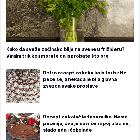
Kako da sveže začinsko bilje ne uvene u frižideru?
Viralni trik koji morate da isprobate što pre
Retro recept za koka kola tortu: Ne
peče se, a nekada je bila glavna
zvezda svake proslave
Recept za kolač ledena milka: Nema
pečenja, ovo je savršen spoj plazme,
sladoleda i čokolade