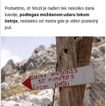
Podsetimo, dr Mozli je nađen tek nekoliko dana
kasnije,
podlegao moždanom udaru tokom
šetnje
, nedaleko od mesta gde je viđen poslednji
put.