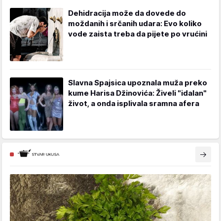
Dehidracija može da dovede do
moždanih i srčanih udara: Evo koliko
vode zaista treba da pijete po vrućini
Slavna Spajsica upoznala muža preko
kume Harisa Džinovića: Živeli "idalan"
život, a onda isplivala sramna afera