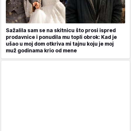
Sažalila sam se na skitnicu što prosi ispred
prodavnice i ponudila mu topli obrok: Kad je
ušao u moj dom otkriva mi tajnu koju je moj
muž godinama krio od mene