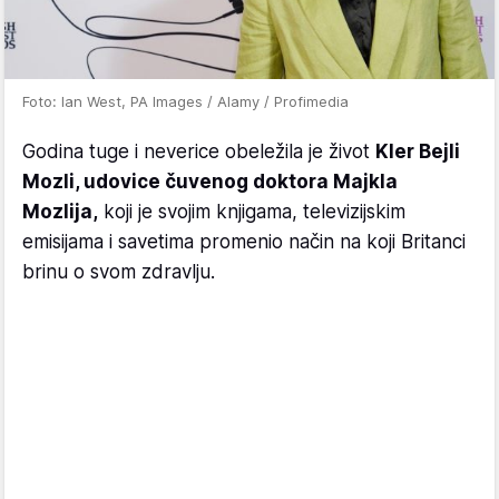
Foto: Ian West, PA Images / Alamy / Profimedia
Godina tuge i neverice obeležila je život
Kler Bejli
Mozli, udovice čuvenog doktora Majkla
Mozlija,
koji je svojim knjigama, televizijskim
emisijama i savetima promenio način na koji Britanci
brinu o svom zdravlju.