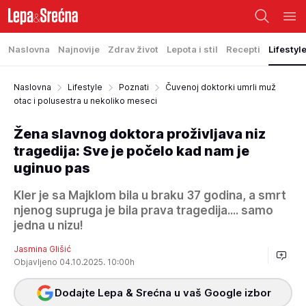
Naslovna
Najnovije
Zdrav život
Lepota i stil
Recepti
Lifestyl
Naslovna
Lifestyle
Poznati
Čuvenoj doktorki umrli muž
otac i polusestra u nekoliko meseci
Žena slavnog doktora proživljava niz
tragedija: Sve je počelo kad nam je
uginuo pas
Kler je sa Majklom bila u braku 37 godina, a smrt
njenog supruga je bila prava tragedija.... samo
jedna u nizu!
Jasmina Glišić
Objavljeno 04.10.2025. 10:00h
Dodajte Lepa & Srećna u vaš Google izbor