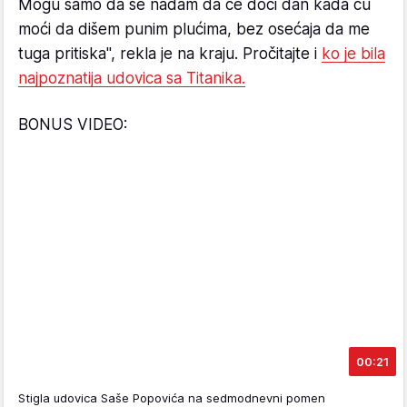
Mogu samo da se nadam da će doći dan kada ću
moći da dišem punim plućima, bez osećaja da me
tuga pritiska", rekla je na kraju. Pročitajte i
ko je bila
najpoznatija udovica sa Titanika.
BONUS VIDEO:
00:21
Stigla udovica Saše Popovića na sedmodnevni pomen