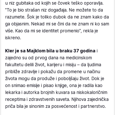
u niz gubitaka od kojih se čovek teško oporavlja.
"To je bio strašan niz događaja. Ne možete to da
razumete. Šok je toliko dubok da ne znam kako da
ga objasnim. Nekad mi se čini da ne znam ni ko sam
više. Kao da mi se identitet promenio", rekla je
iskreno.
Kler je sa Majklom bila u braku 37 godina
i
zajedno su od prvog dana na medicinskom
fakultetu delili život, karijeru i misiju – da ljudima
približe zdravlje i pokažu da promene u načinu
života mogu da produže i poboljšaju život. Dok je
on snimao emisije i pisao knjige, ona je radila kao
lekarka i autorka brojnih kuvara sa niskokaloričnim
receptima i zdravstvenih saveta. Njihova zajednička
priča bila je sinonim za posvećenost i partnerstvo.