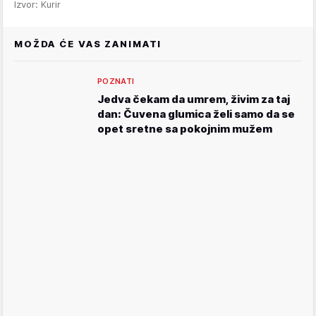
Izvor: Kurir
MOŽDA ĆE VAS ZANIMATI
POZNATI
Jedva čekam da umrem, živim za taj
dan: Čuvena glumica želi samo da se
opet sretne sa pokojnim mužem