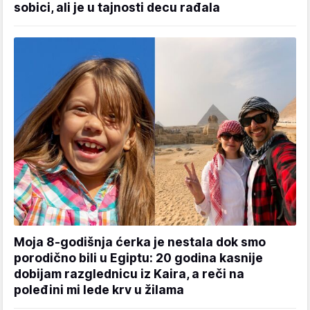
sobici, ali je u tajnosti decu rađala
Moja 8-godišnja ćerka je nestala dok smo
porodično bili u Egiptu: 20 godina kasnije
dobijam razglednicu iz Kaira, a reči na
poleđini mi lede krv u žilama