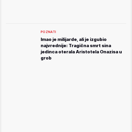
POZNATI
Imao je milijarde, ali je izgubio
najvrednije: Tragična smrt sina
jedinca oterala Aristotela Onazisa u
grob