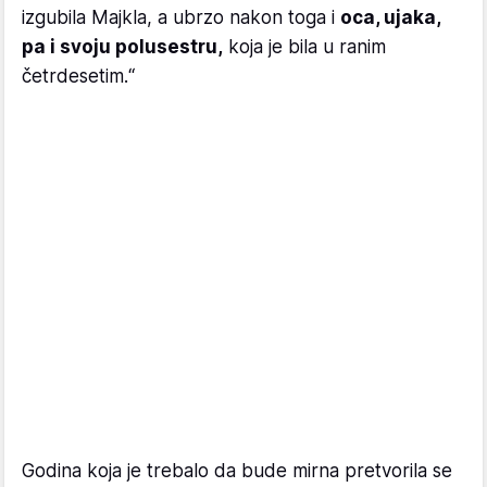
izgubila Majkla, a ubrzo nakon toga i
oca, ujaka,
pa i svoju polusestru,
koja je bila u ranim
četrdesetim.“
Godina koja je trebalo da bude mirna pretvorila se