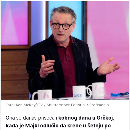
Foto: Ken McKay/ITV / Shutterstock Editorial / Profimedia
Ona se danas priseća i
kobnog dana u Grčkoj,
kada je Majkl odlučio da krene u šetnju po