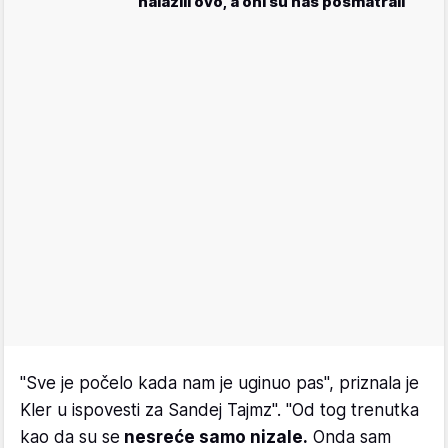
nalazili ovo, a oni su nas posmatrali
"Sve je počelo kada nam je uginuo pas", priznala je
Kler u ispovesti za Sandej Tajmz". "Od tog trenutka
kao da su se
nesreće samo nizale.
Onda sam