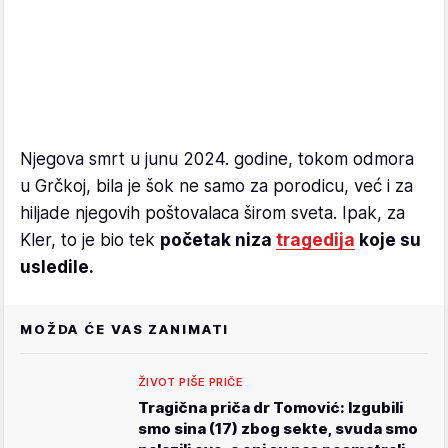
Njegova smrt u junu 2024. godine, tokom odmora
u Grčkoj, bila je šok ne samo za porodicu, već i za
hiljade njegovih poštovalaca širom sveta. Ipak, za
Kler, to je bio tek
početak niza
tragedija
koje su
usledile.
MOŽDA ĆE VAS ZANIMATI
ŽIVOT PIŠE PRIČE
Tragična priča dr Tomović: Izgubili
smo sina (17) zbog sekte, svuda smo