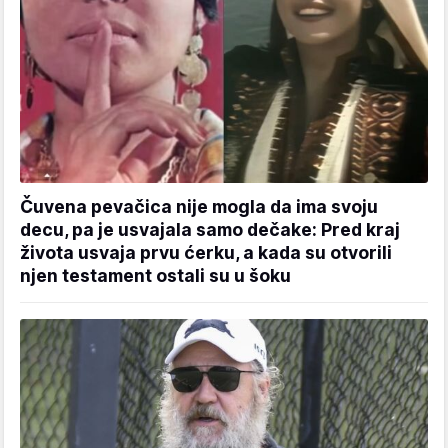
Čuvena pevačica nije mogla da ima svoju
decu, pa je usvajala samo dečake: Pred kraj
života usvaja prvu ćerku, a kada su otvorili
njen testament ostali su u šoku