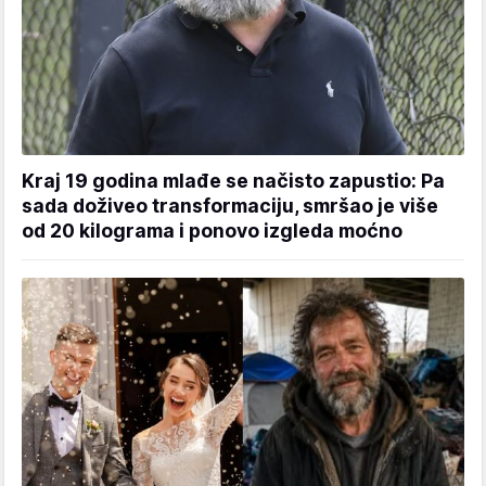
Kraj 19 godina mlađe se načisto zapustio: Pa
sada doživeo transformaciju, smršao je više
od 20 kilograma i ponovo izgleda moćno