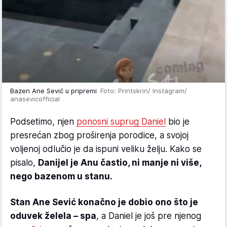
Bazen Ane Sević u pripremi
Foto: Printskrin/ Instagram/
anasevicofficial
Podsetimo, njen
ponosni suprug Daniel
bio je
presrećan zbog proširenja porodice, a svojoj
voljenoj odlučio je da ispuni veliku želju. Kako se
pisalo,
Danijel je Anu častio, ni manje ni više,
nego bazenom u stanu.
Stan Ane Sević konačno je dobio ono što je
oduvek želela – spa
, a Daniel je još pre njenog