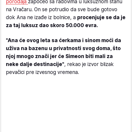
porođaja
započeo sa radovima u luksuznom stanu
na Vračaru. On se potrudio da sve bude gotovo
dok Ana ne izađe iz bolnice, a
procenjuje se da je
za taj luksuz dao skoro 50.000 evra.
"Ana će ovog leta sa ćerkama i sinom moći da
uživa na bazenu u privatnosti svog doma, što
njoj mnogo znači jer će Simeon biti mali za
neke dalje destinacije"
, rekao je izvor blizak
pevačici pre izvesnog vremena.