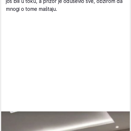
još bili u toku, a prizor je oduševio sve, obzirom da
mnogi o tome maštaju.