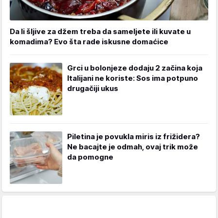
Da li šljive za džem treba da sameljete ili kuvate u
komadima? Evo šta rade iskusne domaćice
Grci u bolonjeze dodaju 2 začina koja
Italijani ne koriste: Sos ima potpuno
drugačiji ukus
Piletina je povukla miris iz frižidera?
Ne bacajte je odmah, ovaj trik može
da pomogne