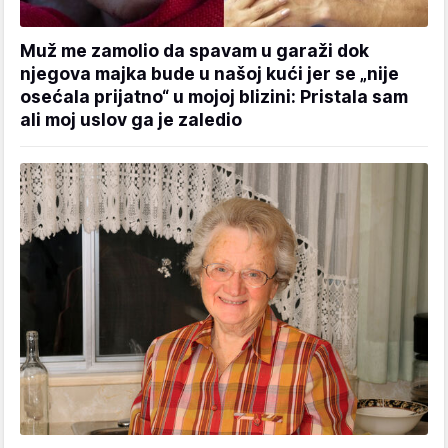
Muž me zamolio da spavam u garaži dok
njegova majka bude u našoj kući jer se „nije
osećala prijatno“ u mojoj blizini: Pristala sam
ali moj uslov ga je zaledio