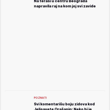
Na terasi u centru Beograda
napravila raj na kom joj svi zavide
POZNATI
Svi komentarišu boju zidova kod
Jelisavete Orašanin: Neko bi je