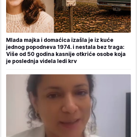
Mlada majka i domaćica izašla je iz kuće
jednog popodneva 1974. i nestala bez traga:
Više od 50 godina kasnije otkriće osobe koja
je poslednja videla ledi krv