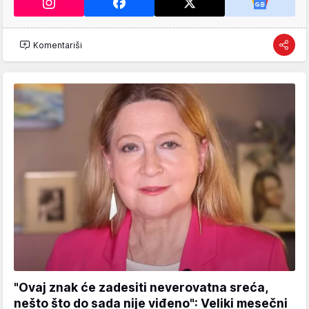
Komentariši
"Ovaj znak će zadesiti neverovatna sreća,
nešto što do sada nije viđeno": Veliki mesečni