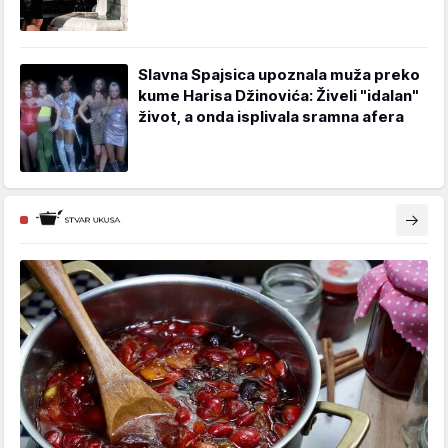
Slavna Spajsica upoznala muža preko
kume Harisa Džinovića: Živeli "idalan"
život, a onda isplivala sramna afera