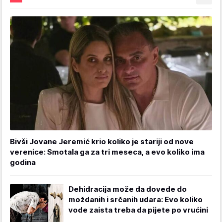
Bivši Jovane Jeremić krio koliko je stariji od nove
verenice: Smotala ga za tri meseca, a evo koliko ima
godina
Dehidracija može da dovede do
moždanih i srčanih udara: Evo koliko
vode zaista treba da pijete po vrućini