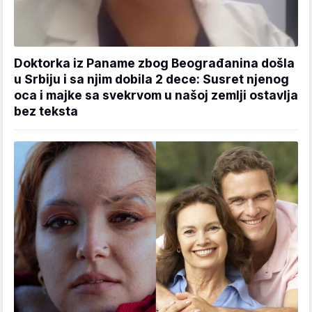
Doktorka iz Paname zbog Beograđanina došla
u Srbiju i sa njim dobila 2 dece: Susret njenog
oca i majke sa svekrvom u našoj zemlji ostavlja
bez teksta