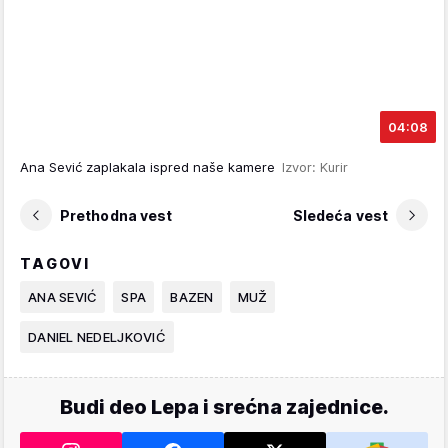
04:08
Ana Sević zaplakala ispred naše kamere
Izvor: Kurir
Prethodna vest
Sledeća vest
TAGOVI
ANA SEVIĆ
SPA
BAZEN
MUŽ
DANIEL NEDELJKOVIĆ
Budi deo Lepa i srećna zajednice.