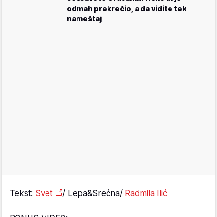
odmah prekrečio, a da vidite tek
nameštaj
Tekst:
Svet
/ Lepa&Srećna/
Radmila Ilić