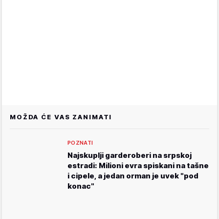
MOŽDA ĆE VAS ZANIMATI
POZNATI
Najskuplji garderoberi na srpskoj
estradi: Milioni evra spiskani na tašne
i cipele, a jedan orman je uvek "pod
konac"