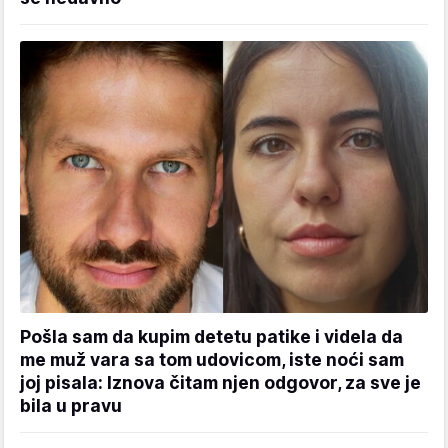
Pošla sam da kupim detetu patike i videla da
me muž vara sa tom udovicom, iste noći sam
joj pisala: Iznova čitam njen odgovor, za sve je
bila u pravu