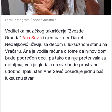
Foto: Instagram / anasevicofficial
Voditeljka muzičkog takmičenja "Zvezde
Granda"
Ana Sević
i njen partner Daniel
Nedeljković uživaju sa decom u luksuznom stanu na
Vračaru. Ana je vodila računa o tome da njihov dom
bude podređen deci, pa tako da nije preterivala sa
detaljima, već je gledala da sve bude prostrano i
udobno. Ipak, stan Ane Sević poseduje jednu baš
luksuznu stvar.