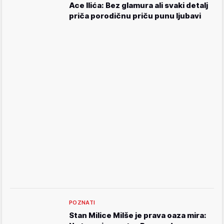
Ace Ilića: Bez glamura ali svaki detalj
priča porodičnu priču punu ljubavi
POZNATI
Stan Milice Milše je prava oaza mira: