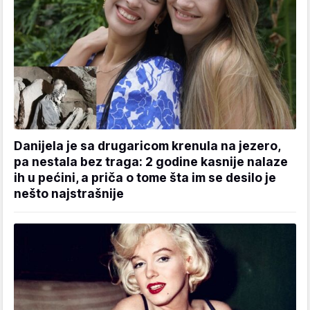
Danijela je sa drugaricom krenula na jezero,
pa nestala bez traga: 2 godine kasnije nalaze
ih u pećini, a priča o tome šta im se desilo je
nešto najstrašnije