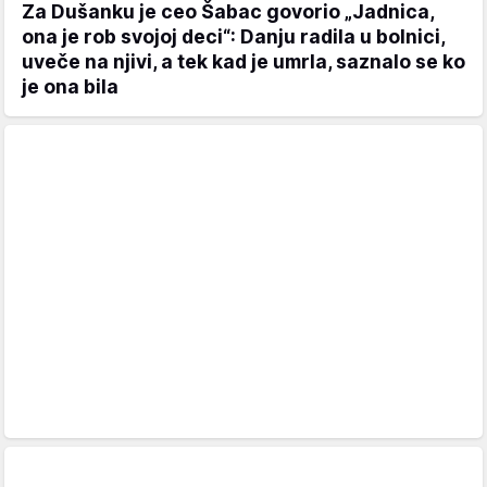
Za Dušanku je ceo Šabac govorio „Jadnica,
ona je rob svojoj deci“: Danju radila u bolnici,
uveče na njivi, a tek kad je umrla, saznalo se ko
je ona bila