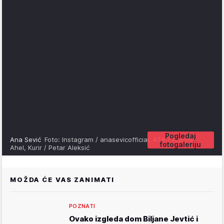
Pogledaj
Ana Sević
Foto: Instagram / anasevicofficial, ATA / Antonio
fotogaleriju
Ahel, Kurir / Petar Aleksić
MOŽDA ĆE VAS ZANIMATI
POZNATI
Ovako izgleda dom Biljane Jevtić i