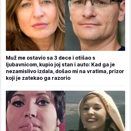
Muž me ostavio sa 3 dece i otišao s
ljubavnicom, kupio joj stan i auto: Kad ga je
nezamislivo izdala, došao mi na vratima, prizor
koji je zatekao ga razorio