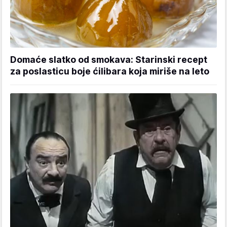
Domaće slatko od smokava: Starinski recept
za poslasticu boje ćilibara koja miriše na leto