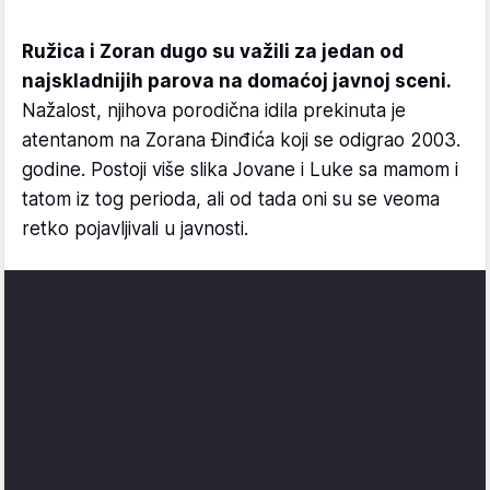
Ružica i Zoran dugo su važili za jedan od
najskladnijih parova na domaćoj javnoj sceni.
Nažalost, njihova porodična idila prekinuta je
atentanom na Zorana Đinđića koji se odigrao 2003.
godine. Postoji više slika Jovane i Luke sa mamom i
tatom iz tog perioda, ali od tada oni su se veoma
retko pojavljivali u javnosti.