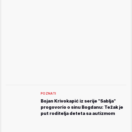
POZNATI
Bojan Krivokapić iz serije "Sablja"
progovorio o sinu Bogdanu: Težak je
put roditelja deteta sa autizmom