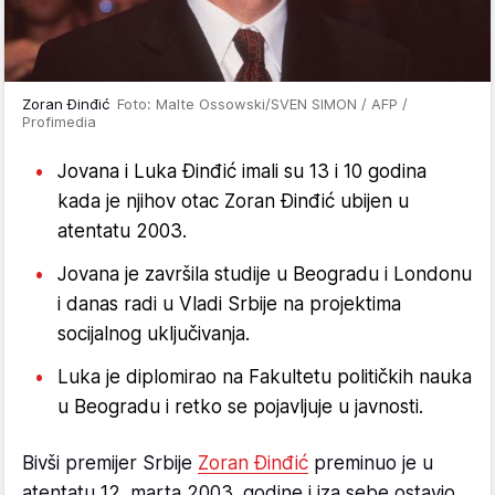
Zoran Đinđić
Foto: Malte Ossowski/SVEN SIMON / AFP /
Profimedia
Jovana i Luka Đinđić imali su 13 i 10 godina
kada je njihov otac Zoran Đinđić ubijen u
atentatu 2003.
Jovana je završila studije u Beogradu i Londonu
i danas radi u Vladi Srbije na projektima
socijalnog uključivanja.
Luka je diplomirao na Fakultetu političkih nauka
u Beogradu i retko se pojavljuje u javnosti.
Bivši premijer Srbije
Zoran Đinđić
preminuo je u
atentatu 12. marta 2003. godine i iza sebe ostavio