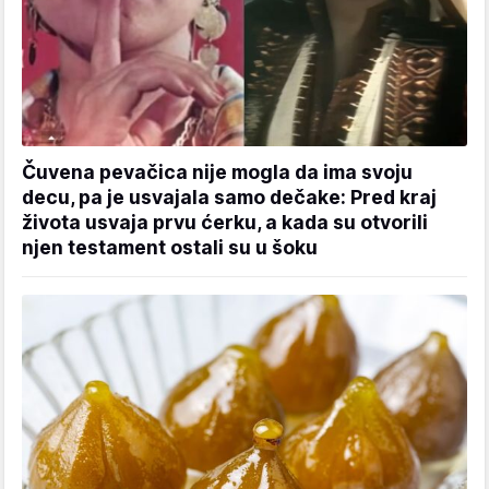
Čuvena pevačica nije mogla da ima svoju
decu, pa je usvajala samo dečake: Pred kraj
života usvaja prvu ćerku, a kada su otvorili
njen testament ostali su u šoku