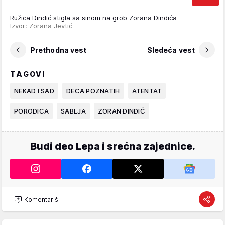
Ružica Đinđić stigla sa sinom na grob Zorana Đinđića
Izvor: Zorana Jevtić
Prethodna vest
Sledeća vest
TAGOVI
NEKAD I SAD
DECA POZNATIH
ATENTAT
PORODICA
SABLJA
ZORAN ĐINĐIĆ
Budi deo Lepa i srećna zajednice.
Komentariši