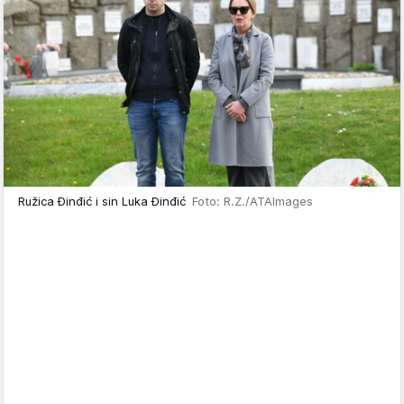
Ružica Đinđić i sin Luka Đinđić
Foto: R.Z./ATAImages