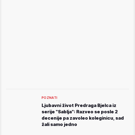
POZNATI
Ljubavni život Predraga Bjelca iz
serije "Sablja": Razveo se posle 2
decenije pa zavoleo koleginicu, sad
žali samo jedno