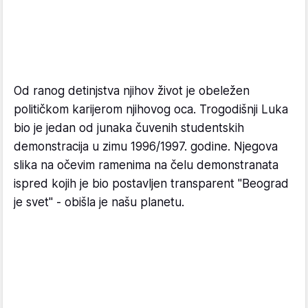
Od ranog detinjstva njihov život je obeležen
političkom karijerom njihovog oca. Trogodišnji Luka
bio je jedan od junaka čuvenih studentskih
demonstracija u zimu 1996/1997. godine. Njegova
slika na očevim ramenima na čelu demonstranata
ispred kojih je bio postavljen transparent "Beograd
je svet" - obišla je našu planetu.