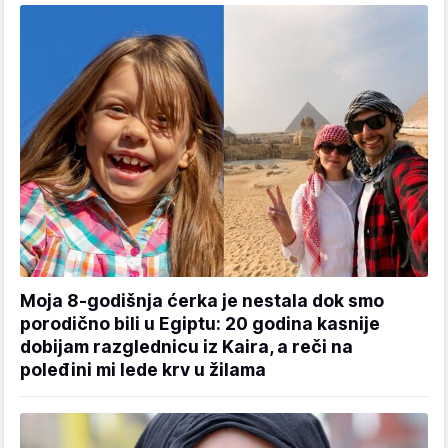
Moja 8-godišnja ćerka je nestala dok smo
porodično bili u Egiptu: 20 godina kasnije
dobijam razglednicu iz Kaira, a reči na
poleđini mi lede krv u žilama