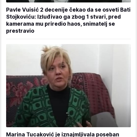
Pavle Vuisić 2 decenije čekao da se osveti Bati
Stojkoviću: Izluđivao ga zbog 1 stvari, pred
kamerama mu priredio haos, snimatelj se
prestravio
Marina Tucaković je iznajmljivala poseban