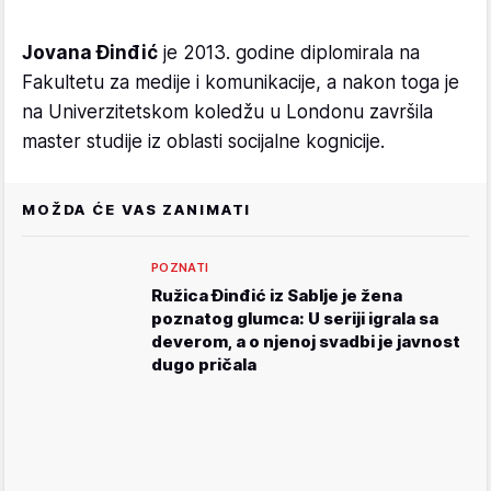
Jovana Đinđić
je 2013. godine diplomirala na
Fakultetu za medije i komunikacije, a nakon toga je
na Univerzitetskom koledžu u Londonu završila
master studije iz oblasti socijalne kognicije.
MOŽDA ĆE VAS ZANIMATI
POZNATI
Ružica Đinđić iz Sablje je žena
poznatog glumca: U seriji igrala sa
deverom, a o njenoj svadbi je javnost
dugo pričala