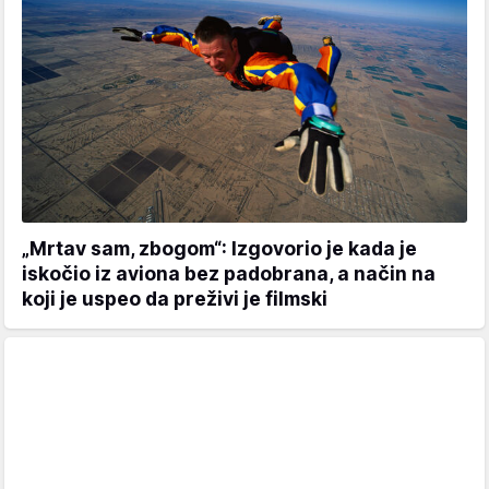
„Mrtav sam, zbogom“: Izgovorio je kada je
iskočio iz aviona bez padobrana, a način na
koji je uspeo da preživi je filmski