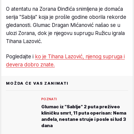
O atentatu na Zorana Đinđića snimljena je domaća
serija "Sablja" koja je prošle godine oborila rekorde
gledanosti. Glumac Dragan Mićanović našao se u
ulozi Zorana, dok je njegovu suprugu Ružicu igrala
Tihana Lazović.
Pogledajte i
ko je Tihana Lazović, njenog supruga i
devera dobro znate.
MOŽDA ĆE VAS ZANIMATI
POZNATI
Glumac iz "Sablje" 2 puta preživeo
kliničku smrt, 11 puta operisan: Nema
anđela, nestane struje i posle si lud 3
dana