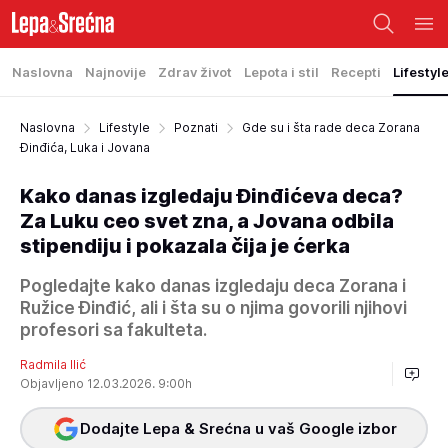
Naslovna
Najnovije
Zdrav život
Lepota i stil
Recepti
Lifestyl
Naslovna
Lifestyle
Poznati
Gde su i šta rade deca Zorana
Đinđića, Luka i Jovana
Kako danas izgledaju Đinđićeva deca?
Za Luku ceo svet zna, a Jovana odbila
stipendiju i pokazala čija je ćerka
Pogledajte kako danas izgledaju deca Zorana i
Ružice Đinđić, ali i šta su o njima govorili njihovi
profesori sa fakulteta.
Radmila Ilić
Objavljeno 12.03.2026. 9:00h
Dodajte Lepa & Srećna u vaš Google izbor