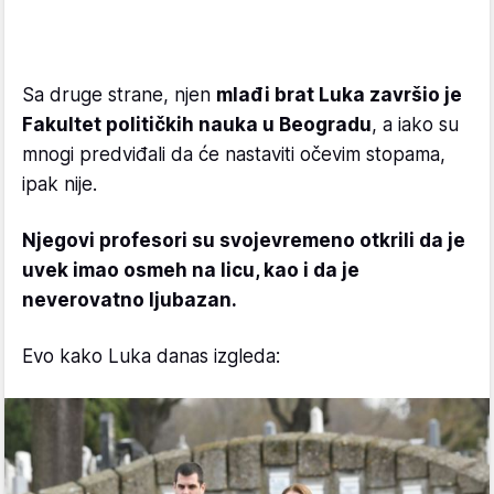
Sa druge strane, njen
mlađi brat Luka završio je
Fakultet političkih nauka u Beogradu
, a iako su
mnogi predviđali da će nastaviti očevim stopama,
ipak nije.
Njegovi profesori su svojevremeno otkrili da je
uvek imao osmeh na licu, kao i da je
neverovatno ljubazan.
Evo kako Luka danas izgleda: