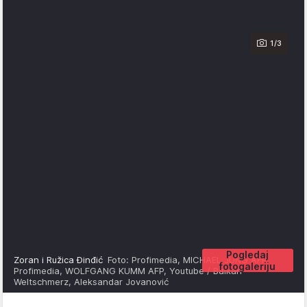
1/3
Pogledaj
Zoran i Ružica Đinđić
Foto: Profimedia, MICHAEL JUNG AFP,
fotogaleriju
Profimedia, WOLFGANG KUMM AFP, Youtube / Balkan
Weltschmerz, Aleksandar Jovanović