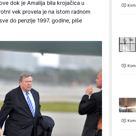
ve dok je Amalija bila krojačica u
Kome
votni vek provela je na istom radnom
sve do penzije 1997. godine, piše
Kome
Kome