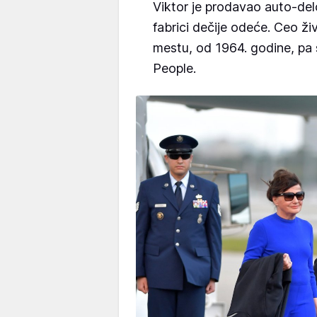
Viktor je prodavao auto-delo
fabrici dečije odeće. Ceo ži
mestu, od 1964. godine, pa 
People.