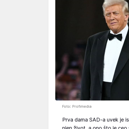
Foto: Profimedia
Prva dama SAD-a uvek je istic
njen život, a ono što je ceo