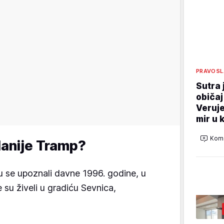
PRAVOSL
Sutra 
običaj
Veruje
mir u 
Kome
elanije Tramp?
su se upoznali davne 1996. godine, u
e su živeli u gradiću Sevnica,