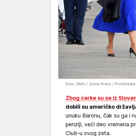
Foto: SMG / Zuma Press / Profimedia
Zbog ćerke su se iz Sloven
dobili su američko državlj
unuku Baronu, čak su ga i nau
penziji, veći deo vremena p
Club-u svog zeta.