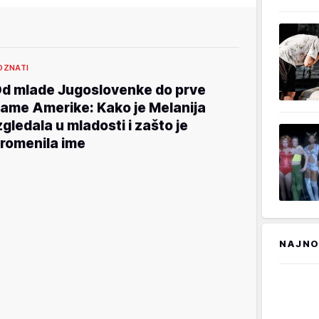
OZNATI
d mlade Jugoslovenke do prve
ame Amerike: Kako je Melanija
zgledala u mladosti i zašto je
romenila ime
NAJNO