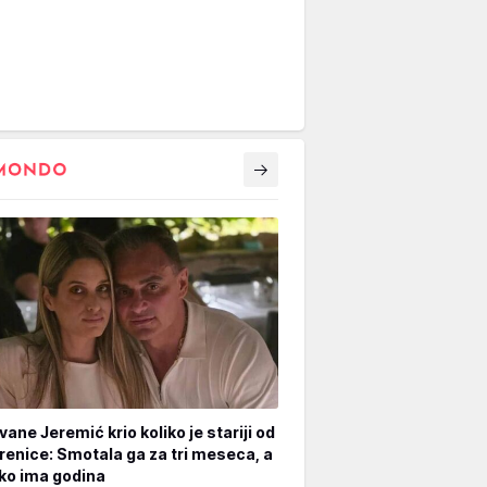
vane Jeremić krio koliko je stariji od
renice: Smotala ga za tri meseca, a
iko ima godina