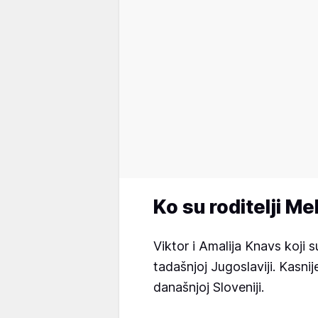
Ko su roditelji M
Viktor i Amalija Knavs koji 
tadašnjoj Jugoslaviji. Kasnij
današnjoj Sloveniji.