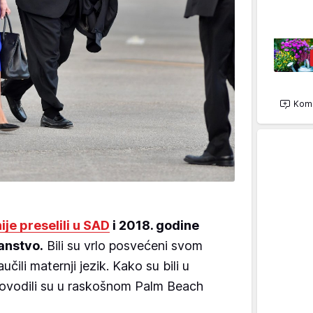
Kome
ije preselili u SAD
i 2018. godine
anstvo.
Bili su vrlo posvećeni svom
čili maternji jezik. Kako su bili u
rovodili su u raskošnom Palm Beach