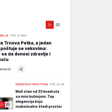
AVLJE
PRE 21 MIN
je Trnova Petka, a jedan
 poštuje se vekovima:
 se da donosi zdravlje i
kuću
ntariši
UREĐENJE PROSTORA
PRE 53 MIN
Mali stan od 33 kvadrata
sa mini kuhinjom: Top
elegancija koja
maksimalno štedi prostor