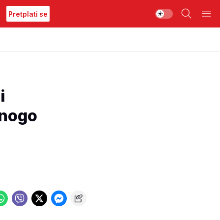
Pretplati se
i
mnogo