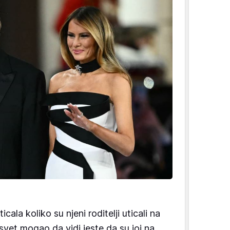
ala koliko su njeni roditelji uticali na
 svet mogao da vidi jeste da su joj na