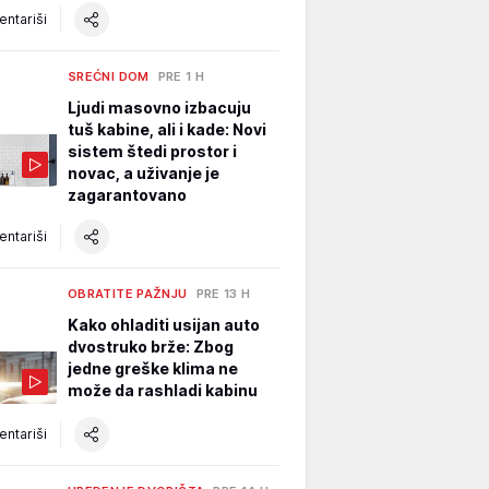
ntariši
SREĆNI DOM
PRE 1 H
Ljudi masovno izbacuju
tuš kabine, ali i kade: Novi
sistem štedi prostor i
novac, a uživanje je
zagarantovano
ntariši
OBRATITE PAŽNJU
PRE 13 H
Kako ohladiti usijan auto
dvostruko brže: Zbog
jedne greške klima ne
može da rashladi kabinu
ntariši