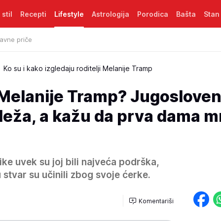
 stil
Recepti
Lifestyle
Astrologija
Porodica
Bašta
Stan
avne priče
Ko su i kako izgledaju roditelji Melanije Tramp
i Melanije Tramp? Jugosloven
leža, a kažu da prva dama 
ke uvek su joj bili najveća podrška,
u stvar su učinili zbog svoje ćerke.
Komentariši