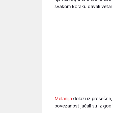
svakom koraku davali vetar u
Melanija
dolazi iz prosečne,
povezanost jačali su iz godi