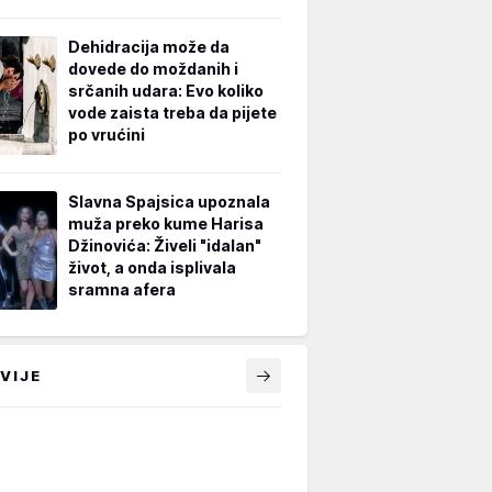
Dehidracija može da
dovede do moždanih i
srčanih udara: Evo koliko
vode zaista treba da pijete
po vrućini
Slavna Spajsica upoznala
muža preko kume Harisa
Džinovića: Živeli "idalan"
život, a onda isplivala
sramna afera
VIJE