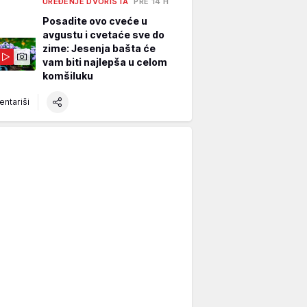
UREĐENJE DVORIŠTA
PRE 14 H
Posadite ovo cveće u
avgustu i cvetaće sve do
zime: Jesenja bašta će
vam biti najlepša u celom
komšiluku
ntariši