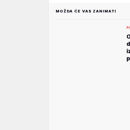
MOŽDA ĆE VAS ZANIMATI
P
O
d
i
p