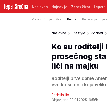
Naslovna
Najnovije
Zdrav život
Lepota i
Priče iz Srbije
Vesti
Poznati
Putovanja
Ljub
Naslovna
Lifestyle
Poznati
Ko su roditelj
prosečnog sta
liči na majku
Roditelji prve dame Ameri
evo ko su oni i koju velik
Radmila Ilić
Objavljeno 22.01.2025. 9:56h