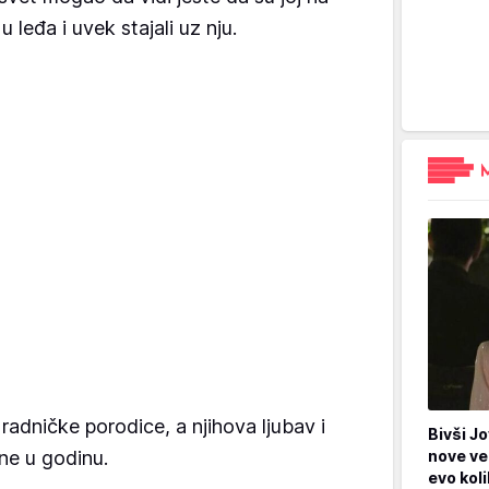
 leđa i uvek stajali uz nju.
 radničke porodice, a njihova ljubav i
Bivši Jo
ne u godinu.
nove ve
evo kol