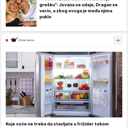
grešku": Jovana se udaje, Dragan se
verio, a zbog ovoga je među njima
puklo
Koje voće ne treba da stavljate u frižider tokom