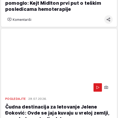
pomoglo: Kejt Midlton prvi put o teškim
posledicama hemoterapije
Komentariši
POGLEDAJTE
29.07.2026.
Čudna destinacija za letovanje Jelene
Đoković: Ovde se jaja kuvaju u vreloj zemlji,