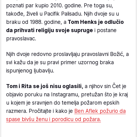
poznati par kupio 2010. godine. Pre toga su,
takođe, živeli u Pacifik Palisadu. Njih dvoje su u
braku od 1988. godine, a
Tom Henks je odlučio
da prihvati religiju svoje supruge
i postane
pravoslavac.
Njih dvoje redovno proslavljaju pravoslavni Božić, a
svi kažu da je su pravi primer uzornog braka
ispunjenog ljubavlju.
Tom i Rita se još nisu oglasili,
a njihov sin Čet je
objavio poruku na Instagramu, pretužan što je kraj
u kojem je sravnjen do temelja požarom epskih
razmera. Pročitajte i kako je
Ben Aflek požurio da
spase bivšu ženu i porodicu od požara.