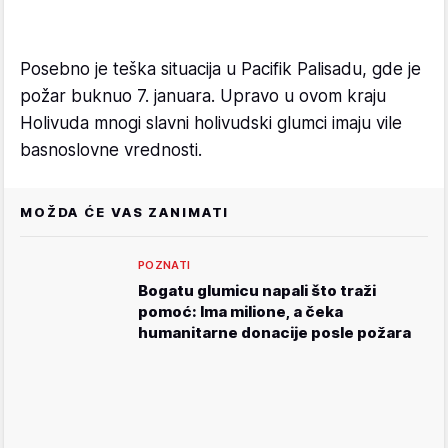
Posebno je teška situacija u Pacifik Palisadu, gde je
požar buknuo 7. januara. Upravo u ovom kraju
Holivuda mnogi slavni holivudski glumci imaju vile
basnoslovne vrednosti.
MOŽDA ĆE VAS ZANIMATI
POZNATI
Bogatu glumicu napali što traži
pomoć: Ima milione, a čeka
humanitarne donacije posle požara