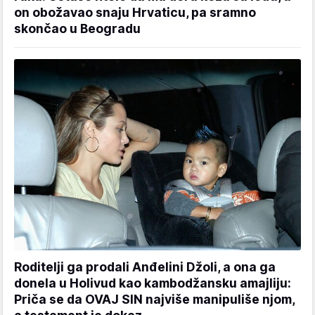
on obožavao snaju Hrvaticu, pa sramno
skončao u Beogradu
Roditelji ga prodali Anđelini Džoli, a ona ga
donela u Holivud kao kambodžansku amajliju:
Priča se da OVAJ SIN najviše manipuliše njom,