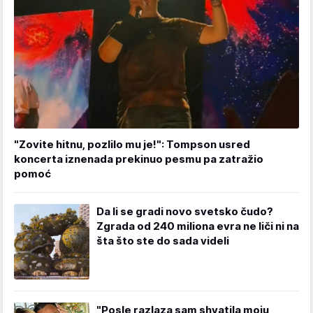
"Zovite hitnu, pozlilo mu je!": Tompson usred
koncerta iznenada prekinuo pesmu pa zatražio
pomoć
Da li se gradi novo svetsko čudo?
Zgrada od 240 miliona evra ne liči ni na
šta što ste do sada videli
"Posle razlaza sam shvatila moju