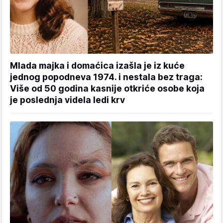
Mlada majka i domaćica izašla je iz kuće
jednog popodneva 1974. i nestala bez traga:
Više od 50 godina kasnije otkriće osobe koja
je poslednja videla ledi krv