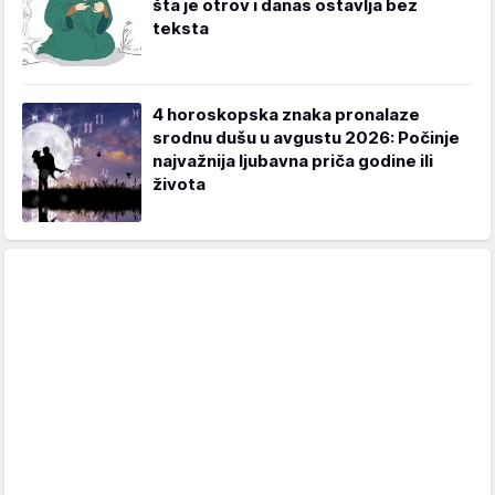
šta je otrov i danas ostavlja bez
teksta
4 horoskopska znaka pronalaze
srodnu dušu u avgustu 2026: Počinje
najvažnija ljubavna priča godine ili
života