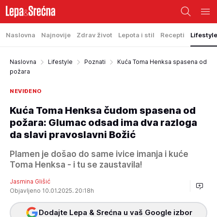
Naslovna
Najnovije
Zdrav život
Lepota i stil
Recepti
Lifestyl
Naslovna
Lifestyle
Poznati
Kuća Toma Henksa spasena od
požara
NEVIĐENO
Kuća Toma Henksa čudom spasena od
požara: Glumac odsad ima dva razloga
da slavi pravoslavni Božić
Plamen je došao do same ivice imanja i kuće
Toma Henksa - i tu se zaustavila!
Jasmina Glišić
Objavljeno 10.01.2025. 20:18h
Dodajte Lepa & Srećna u vaš Google izbor