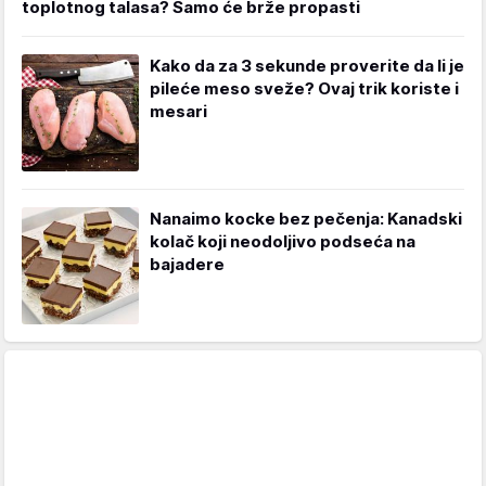
toplotnog talasa? Samo će brže propasti
Kako da za 3 sekunde proverite da li je
pileće meso sveže? Ovaj trik koriste i
mesari
Nanaimo kocke bez pečenja: Kanadski
kolač koji neodoljivo podseća na
bajadere