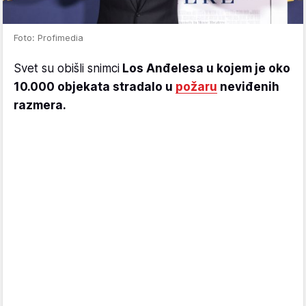
Foto: Profimedia
Svet su obišli snimci
Los Anđelesa u kojem je oko
10.000 objekata stradalo u
požaru
neviđenih
razmera.