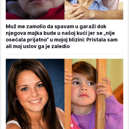
Muž me zamolio da spavam u garaži dok
njegova majka bude u našoj kući jer se „nije
osećala prijatno“ u mojoj blizini: Pristala sam
ali moj uslov ga je zaledio