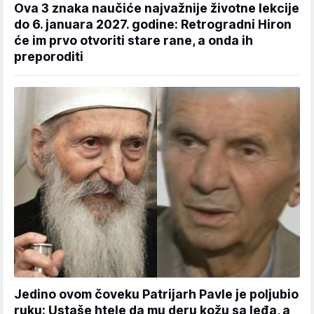
Ova 3 znaka naučiće najvažnije životne lekcije
do 6. januara 2027. godine: Retrogradni Hiron
će im prvo otvoriti stare rane, a onda ih
preporoditi
Jedino ovom čoveku Patrijarh Pavle je poljubio
ruku: Ustaše htele da mu deru kožu sa leđa, a