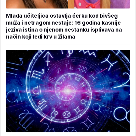
Mlada učiteljica ostavlja ćerku kod bivšeg
muža i netragom nestaje: 16 godina kasnije
jeziva istina o njenom nestanku isplivava na
način koji ledi krv u žilama