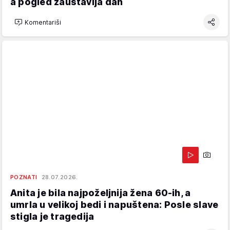
a pogled zaustavlja dah
Komentariši
POZNATI
28.07.2026.
Anita je bila najpoželjnija žena 60-ih, a
umrla u velikoj bedi i napuštena: Posle slave
stigla je tragedija