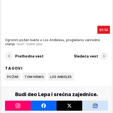
01:10
Ogromni požari bukte u Los Anđelesu, proglašeno vanredno
stanje
Izvor: Video plus
Prethodna vest
Sledeća vest
TAGOVI
POŽAR
TOM HENKS
LOS ANĐELES
Budi deo Lepa i srećna zajednice.