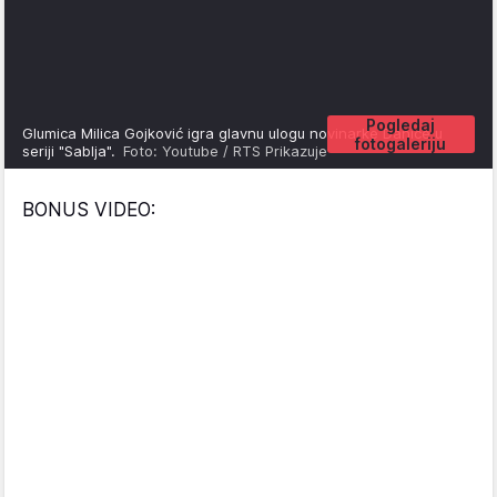
Pogledaj
Glumica Milica Gojković igra glavnu ulogu novinarke Danice u
fotogaleriju
seriji "Sablja".
Foto: Youtube / RTS Prikazuje
BONUS VIDEO: