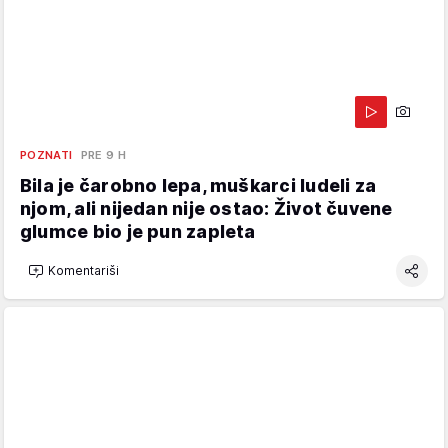
POZNATI
PRE 9 H
Bila je čarobno lepa, muškarci ludeli za
njom, ali nijedan nije ostao: Život čuvene
glumce bio je pun zapleta
Komentariši