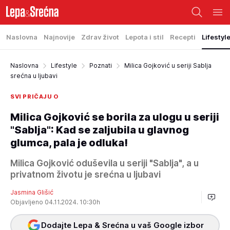
Naslovna
Najnovije
Zdrav život
Lepota i stil
Recepti
Lifestyl
Naslovna
Lifestyle
Poznati
Milica Gojković u seriji Sablja
srećna u ljubavi
SVI PRIČAJU O
Milica Gojković se borila za ulogu u seriji
"Sablja": Kad se zaljubila u glavnog
glumca, pala je odluka!
Milica Gojković oduševila u seriji "Sablja", a u
privatnom životu je srećna u ljubavi
Jasmina Glišić
Objavljeno 04.11.2024. 10:30h
Dodajte Lepa & Srećna u vaš Google izbor