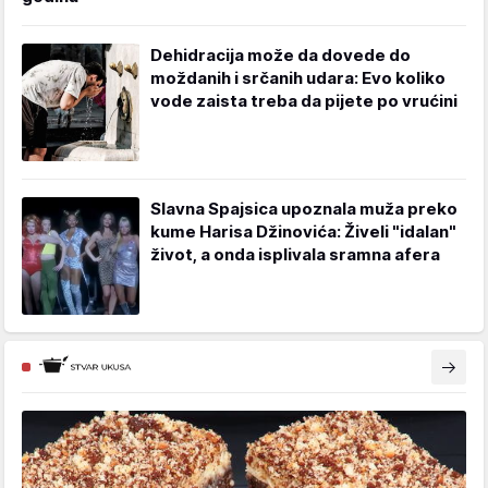
Dehidracija može da dovede do
moždanih i srčanih udara: Evo koliko
vode zaista treba da pijete po vrućini
Slavna Spajsica upoznala muža preko
kume Harisa Džinovića: Živeli "idalan"
život, a onda isplivala sramna afera