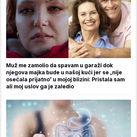
Muž me zamolio da spavam u garaži dok
njegova majka bude u našoj kući jer se „nije
osećala prijatno“ u mojoj blizini: Pristala sam
ali moj uslov ga je zaledio