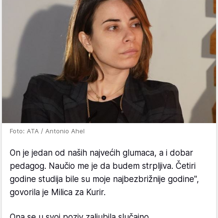
Foto: ATA / Antonio Ahel
On je jedan od naših najvećih glumaca, a i dobar
pedagog. Naučio me je da budem strpljiva. Četiri
godine studija bile su moje najbezbrižnije godine",
govorila je Milica za Kurir.
Ona se u svoj poziv zaljubila slučajno.