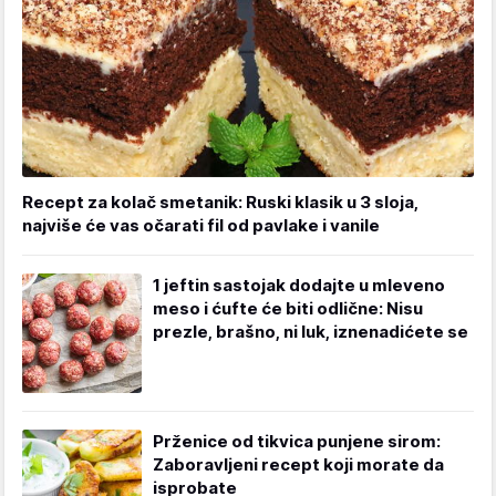
Recept za kolač smetanik: Ruski klasik u 3 sloja,
najviše će vas očarati fil od pavlake i vanile
1 jeftin sastojak dodajte u mleveno
meso i ćufte će biti odlične: Nisu
prezle, brašno, ni luk, iznenadićete se
Prženice od tikvica punjene sirom:
Zaboravljeni recept koji morate da
isprobate