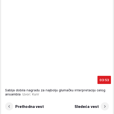
03:53
Sablja dobila nagradu za najbolju glumačku interpretaciju celog
ansambla
Izvor: Kurir
Prethodna vest
Sledeća vest