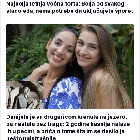
Najbolja letnja voćna torta: Bolja od svakog
sladoleda, nema potrebe da uključujete šporet
Danijela je sa drugaricom krenula na jezero,
pa nestala bez traga: 2 godine kasnije nalaze
ih u pećini, a priča o tome šta im se desilo je
nešto najstrašnije