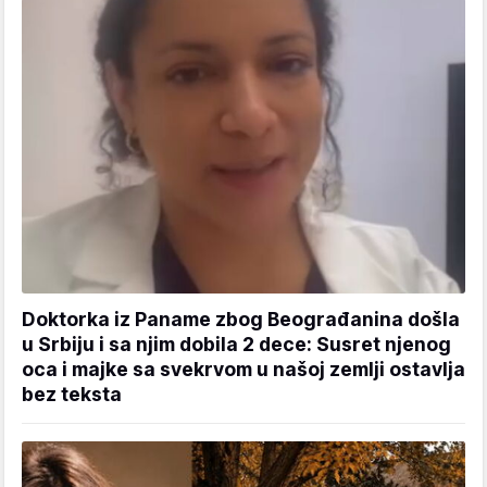
Doktorka iz Paname zbog Beograđanina došla
u Srbiju i sa njim dobila 2 dece: Susret njenog
oca i majke sa svekrvom u našoj zemlji ostavlja
bez teksta