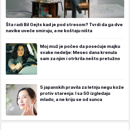
Šta radi Bil Gejts kad je pod stresom? Tvrdi da ga dve
navike uveče smiruju, a ne koštaju ništa
Moj muž je počeo da posećuje majku
svake nedelje: Mesec dana krenula
sam za njim i otrkrila nešto pretužno
5 japanskih pravila za letnju negu kože
protiv starenja: I sa 50 izgledaju
mlado, a ne kriju se od sunca