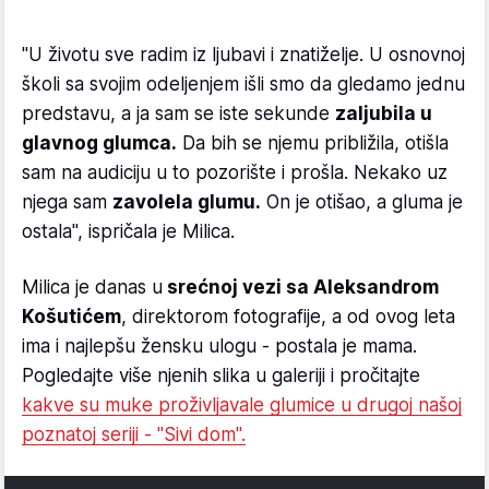
"U životu sve radim iz ljubavi i znatiželje. U osnovnoj
školi sa svojim odeljenjem išli smo da gledamo jednu
predstavu, a ja sam se iste sekunde
zaljubila u
glavnog glumca.
Da bih se njemu približila, otišla
sam na audiciju u to pozorište i prošla. Nekako uz
njega sam
zavolela glumu.
On je otišao, a gluma je
ostala", ispričala je Milica.
Milica je danas u
srećnoj vezi sa Aleksandrom
Košutićem
, direktorom fotografije, a od ovog leta
ima i najlepšu žensku ulogu - postala je mama.
Pogledajte više njenih slika u galeriji i pročitajte
kakve su muke proživljavale glumice u drugoj našoj
poznatoj seriji - "Sivi dom".