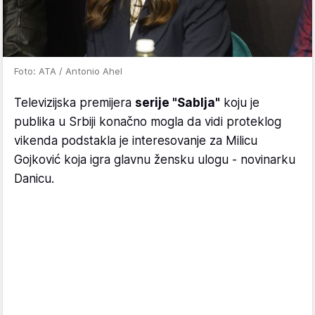
Foto: ATA / Antonio Ahel
Televizijska premijera
serije "Sablja"
koju je
publika u Srbiji konačno mogla da vidi proteklog
vikenda podstakla je interesovanje za Milicu
Gojković koja igra glavnu žensku ulogu - novinarku
Danicu.