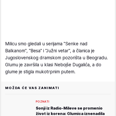
Milicu smo gledali u serijama "Senke nad
Balkanom", "Besa" i "Južni vetar", a članica je
Jugoslovenskog dramskom pozorišta u Beogradu.
Glumu je završila u klasi Nebojše Dugalića, a do
glume je stigla mukotrpnim putem.
MOŽDA ĆE VAS ZANIMATI
POZNATI
Sonji iz Radio-Mileve se promenio
život iz korena: Glumica iznenadila