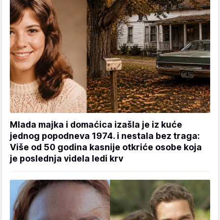
Mlada majka i domaćica izašla je iz kuće
jednog popodneva 1974. i nestala bez traga:
Više od 50 godina kasnije otkriće osobe koja
je poslednja videla ledi krv