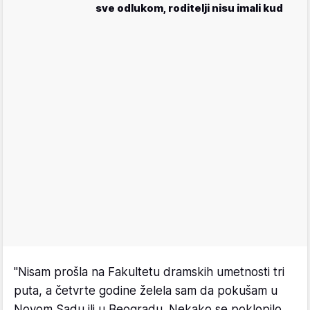
sve odlukom, roditelji nisu imali kud
"Nisam prošla na Fakultetu dramskih umetnosti tri
puta, a četvrte godine želela sam da pokušam u
Novom Sadu ili u Beogradu. Nekako se poklopilo