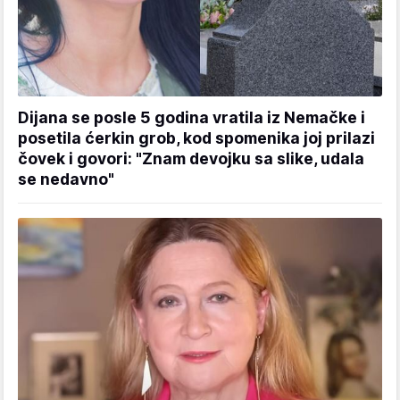
Dijana se posle 5 godina vratila iz Nemačke i
posetila ćerkin grob, kod spomenika joj prilazi
čovek i govori: "Znam devojku sa slike, udala
se nedavno"