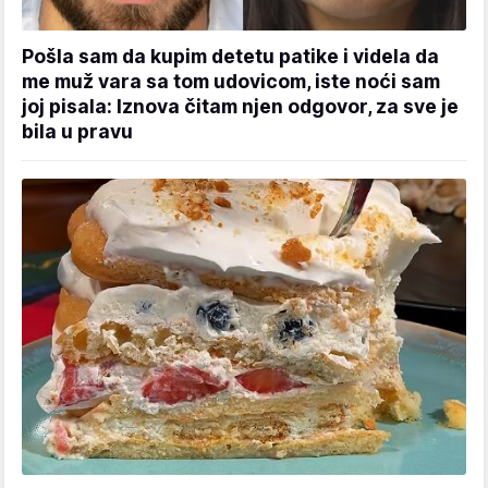
Pošla sam da kupim detetu patike i videla da
me muž vara sa tom udovicom, iste noći sam
joj pisala: Iznova čitam njen odgovor, za sve je
bila u pravu