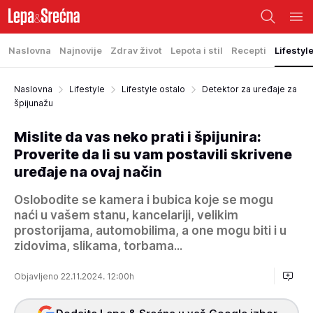
Naslovna
Najnovije
Zdrav život
Lepota i stil
Recepti
Lifestyl
Naslovna
Lifestyle
Lifestyle ostalo
Detektor za uređaje za
špijunažu
Mislite da vas neko prati i špijunira:
Proverite da li su vam postavili skrivene
uređaje na ovaj način
Oslobodite se kamera i bubica koje se mogu
naći u vašem stanu, kancelariji, velikim
prostorijama, automobilima, a one mogu biti i u
zidovima, slikama, torbama...
Objavljeno 22.11.2024. 12:00h