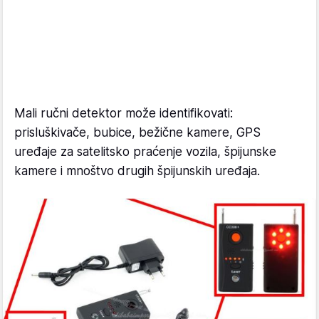
Mali ručni detektor može identifikovati:
prisluškivače, bubice, bežične kamere, GPS
uređaje za satelitsko praćenje vozila, špijunske
kamere i mnoštvo drugih špijunskih uređaja.