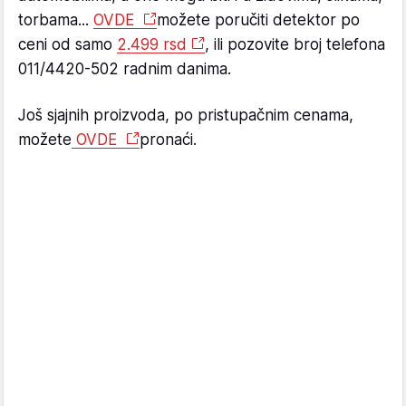
torbama...
OVDE
možete poručiti detektor po
ceni od samo
2.499 rsd
, ili pozovite broj telefona
011/4420-502 radnim danima.
Još sjajnih proizvoda, po pristupačnim cenama,
možete
OVDE
pronaći.