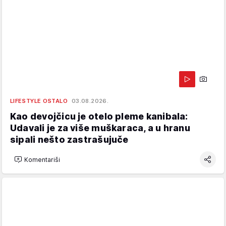
LIFESTYLE OSTALO
03.08.2026.
Kao devojčicu je otelo pleme kanibala:
Udavali je za više muškaraca, a u hranu
sipali nešto zastrašujuče
Komentariši