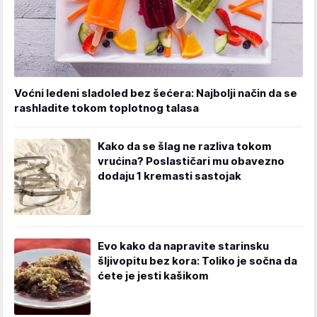
Voćni ledeni sladoled bez šećera: Najbolji način da se
rashladite tokom toplotnog talasa
Kako da se šlag ne razliva tokom
vrućina? Poslastičari mu obavezno
dodaju 1 kremasti sastojak
Evo kako da napravite starinsku
šljivopitu bez kora: Toliko je sočna da
ćete je jesti kašikom