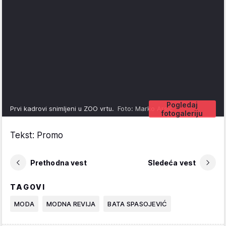
Pogledaj
Prvi kadrovi snimljeni u ZOO vrtu.
Foto: Marko Arsić
fotogaleriju
Tekst: Promo
Prethodna vest
Sledeća vest
TAGOVI
MODA
MODNA REVIJA
BATA SPASOJEVIĆ