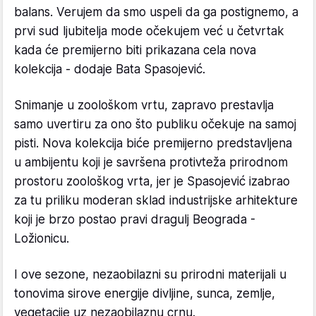
balans. Verujem da smo uspeli da ga postignemo, a
prvi sud ljubitelja mode očekujem već u četvrtak
kada će premijerno biti prikazana cela nova
kolekcija - dodaje Bata Spasojević.
Snimanje u zoološkom vrtu, zapravo prestavlja
samo uvertiru za ono što publiku očekuje na samoj
pisti. Nova kolekcija biće premijerno predstavljena
u ambijentu koji je savršena protivteža prirodnom
prostoru zoološkog vrta, jer je Spasojević izabrao
za tu priliku moderan sklad industrijske arhitekture
koji je brzo postao pravi dragulj Beograda -
Ložionicu.
I ove sezone, nezaobilazni su prirodni materijali u
tonovima sirove energije divljine, sunca, zemlje,
vegetacije uz nezaobilaznu crnu.