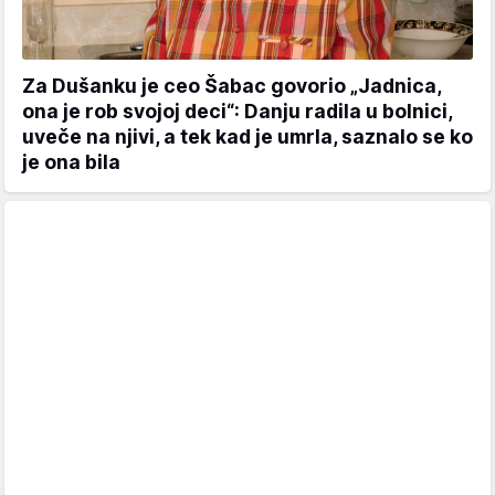
Za Dušanku je ceo Šabac govorio „Jadnica,
ona je rob svojoj deci“: Danju radila u bolnici,
uveče na njivi, a tek kad je umrla, saznalo se ko
je ona bila