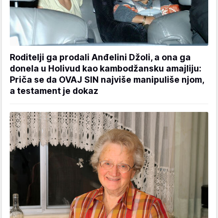
Roditelji ga prodali Anđelini Džoli, a ona ga
donela u Holivud kao kambodžansku amajliju:
Priča se da OVAJ SIN najviše manipuliše njom,
a testament je dokaz