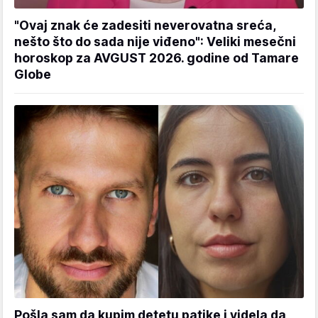
"Ovaj znak će zadesiti neverovatna sreća,
nešto što do sada nije viđeno": Veliki mesečni
horoskop za AVGUST 2026. godine od Tamare
Globe
Pošla sam da kupim detetu patike i videla da