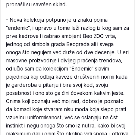
pronašli su savršen sklad.
- Nova kolekcija potpuno je u znaku pojma
"endemic", i upravo u tome leži razlog iz kog sam za
prve kadrove i izabrao ambijent Beo ZOO vrta,
jednog od simbola grada Beograda ali i svega
onoga što negujem već duže od dve decenije. U eri
masovne proizvodnje i divljeg praćenja trendova,
odlučio sam da kolekcijom "Endemic" slavim
pojedinca koji odbija kaveze društvenih normi kada
je garderoba u pitanju i bira svoj kod, svoju
posebnost i ono što ga čini čovekom kakvim jeste.
Onima koji poznaju već moj rad, dobro je poznato
da komadi koje stvaram nisu moda koja slepo prati
vizuelnu uniformisanost, već se oslanjaju na čist
instinkt i negu onoga što smo iz nutra, kako bi svoj
maksimum dali i onim što okolina vidi spolja - otkriva