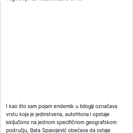
I kao što sam pojam endemik u bilogiji označava
vrstu koja je jedinstvena, autohtona i opstaje
isključivno na jednom specifičnom geografskom
području, Bata Spasojević obećava da ostaje