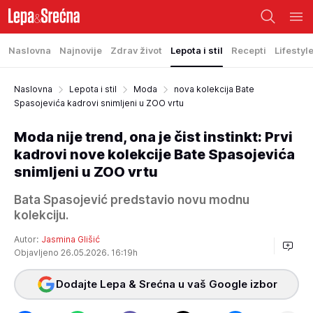
Naslovna
Najnovije
Zdrav život
Lepota i stil
Recepti
Lifestyl
Naslovna
Lepota i stil
Moda
nova kolekcija Bate
Spasojevića kadrovi snimljeni u ZOO vrtu
Moda nije trend, ona je čist instinkt: Prvi
kadrovi nove kolekcije Bate Spasojevića
snimljeni u ZOO vrtu
Bata Spasojević predstavio novu modnu
kolekciju.
Autor:
Jasmina Glišić
Objavljeno 26.05.2026. 16:19h
Dodajte Lepa & Srećna u vaš Google izbor