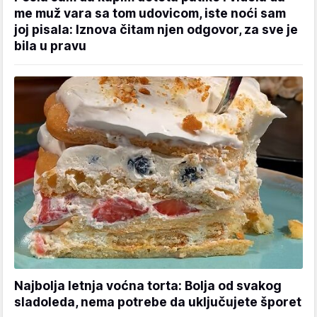
me muž vara sa tom udovicom, iste noći sam
joj pisala: Iznova čitam njen odgovor, za sve je
bila u pravu
Najbolja letnja voćna torta: Bolja od svakog
sladoleda, nema potrebe da uključujete šporet