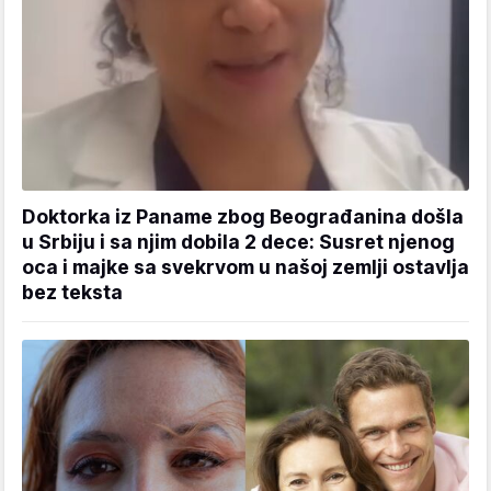
Doktorka iz Paname zbog Beograđanina došla
u Srbiju i sa njim dobila 2 dece: Susret njenog
oca i majke sa svekrvom u našoj zemlji ostavlja
bez teksta