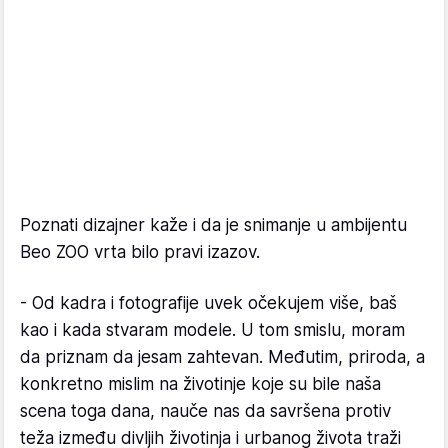
Poznati dizajner kaže i da je snimanje u ambijentu
Beo ZOO vrta bilo pravi izazov.
- Od kadra i fotografije uvek očekujem više, baš
kao i kada stvaram modele. U tom smislu, moram
da priznam da jesam zahtevan. Međutim, priroda, a
konkretno mislim na životinje koje su bile naša
scena toga dana, nauče nas da savršena protiv
teža između divljih životinja i urbanog života traži