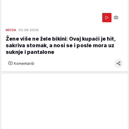
MODA
05.08.2026.
Žene više ne žele bikini: Ovaj kupaći je hit,
sakriva stomak, a nosi se i posle mora uz
suknje i pantalone
Komentariši