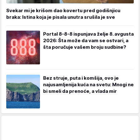
Svekar mi je krišom dao kovertu pred godišnjicu
braka: Istina koja je pisala unutra srušila je sve
Portal 8-8-8 ispunjava želje 8. avgusta
2026: Šta može da vam se ostvari, a
šta poručuje vašem broju sudbine?
Bez struje, puta i komšija, ovo je
najusamljenija kuća na svetu: Mnogi ne
bi smeli da prenoće, a vlada mir