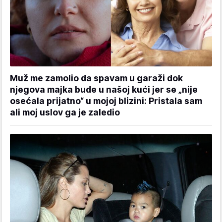
Muž me zamolio da spavam u garaži dok
njegova majka bude u našoj kući jer se „nije
osećala prijatno“ u mojoj blizini: Pristala sam
ali moj uslov ga je zaledio