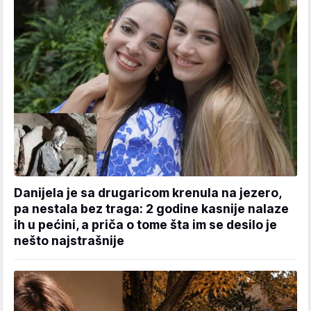
Danijela je sa drugaricom krenula na jezero,
pa nestala bez traga: 2 godine kasnije nalaze
ih u pećini, a priča o tome šta im se desilo je
nešto najstrašnije