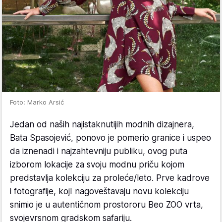
Foto: Marko Arsić
Jedan od naših najistaknutijih modnih dizajnera,
Bata Spasojević, ponovo je pomerio granice i uspeo
da iznenadi i najzahtevniju publiku, ovog puta
izborom lokacije za svoju modnu priču kojom
predstavlja kolekciju za proleće/leto. Prve kadrove
i fotografije, kojI nagoveštavaju novu kolekciju
snimio je u autentičnom prostororu Beo ZOO vrta,
svojevrsnom gradskom safariju.