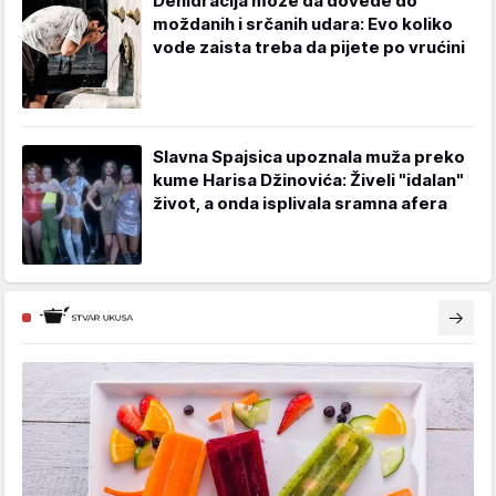
Dehidracija može da dovede do
moždanih i srčanih udara: Evo koliko
vode zaista treba da pijete po vrućini
Slavna Spajsica upoznala muža preko
kume Harisa Džinovića: Živeli "idalan"
život, a onda isplivala sramna afera