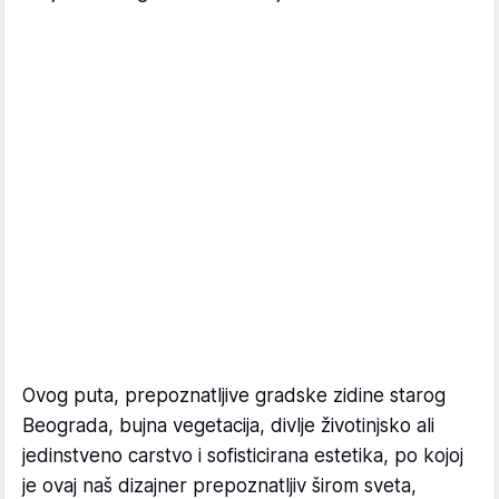
Ovog puta, prepoznatljive gradske zidine starog
Beograda, bujna vegetacija, divlje životinjsko ali
jedinstveno carstvo i sofisticirana estetika, po kojoj
je ovaj naš dizajner prepoznatljiv širom sveta,