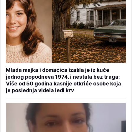
Mlada majka i domaćica izašla je iz kuće
jednog popodneva 1974. i nestala bez traga:
Više od 50 godina kasnije otkriće osobe koja
je poslednja videla ledi krv