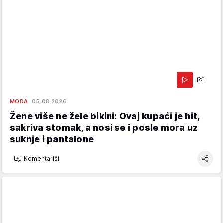
MODA
05.08.2026.
Žene više ne žele bikini: Ovaj kupaći je hit,
sakriva stomak, a nosi se i posle mora uz
suknje i pantalone
Komentariši