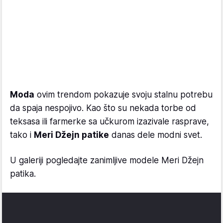
Moda
ovim trendom pokazuje svoju stalnu potrebu
da spaja nespojivo. Kao što su nekada torbe od
teksasa ili farmerke sa učkurom izazivale rasprave,
tako i
Meri Džejn patike
danas dele modni svet.
U galeriji pogledajte zanimljive modele Meri Džejn
patika.