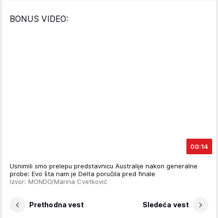
BONUS VIDEO:
00:14
Usnimili smo prelepu predstavnicu Australije nakon generalne
probe: Evo šta nam je Delta poručila pred finale
Izvor: MONDO/Marina Cvetković
Prethodna vest
Sledeća vest