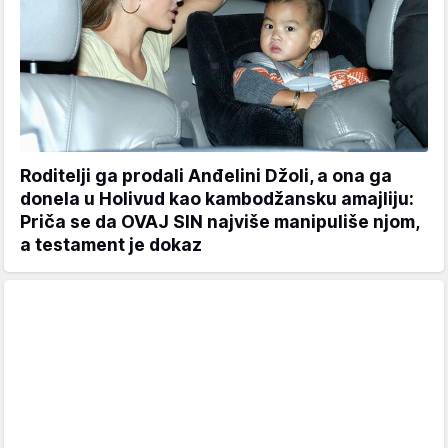
Roditelji ga prodali Anđelini Džoli, a ona ga
donela u Holivud kao kambodžansku amajliju:
Priča se da OVAJ SIN najviše manipuliše njom,
a testament je dokaz