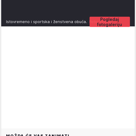
Pogledaj
Istovremeno i sportska i ženstvena obuća.
Foto: Promo
fotogaleriju
MOŽDA ĆE VAS ZANIMATI