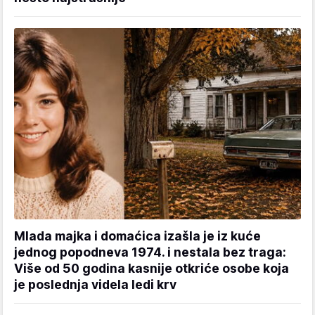
Mlada majka i domaćica izašla je iz kuće
jednog popodneva 1974. i nestala bez traga:
Više od 50 godina kasnije otkriće osobe koja
je poslednja videla ledi krv