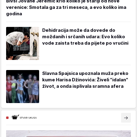
Bivši Jovane Jeremić krio koliko je stariji od nove
verenice: Smotala ga za tri meseca, a evo koliko ima
godina
Dehidracija može da dovede do
moždanih i srčanih udara: Evo koliko
vode zaista treba da pijete po vrućini
Slavna Spajsica upoznala muža preko
kume Harisa Džinovića: Živeli "idalan"
život, a onda isplivala sramna afera