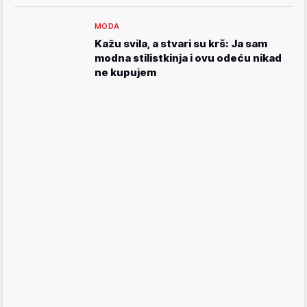
MODA
Kažu svila, a stvari su krš: Ja sam
modna stilistkinja i ovu odeću nikad
ne kupujem