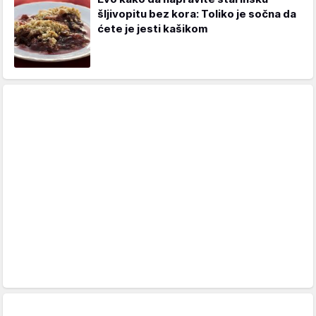
šljivopitu bez kora: Toliko je sočna da
ćete je jesti kašikom