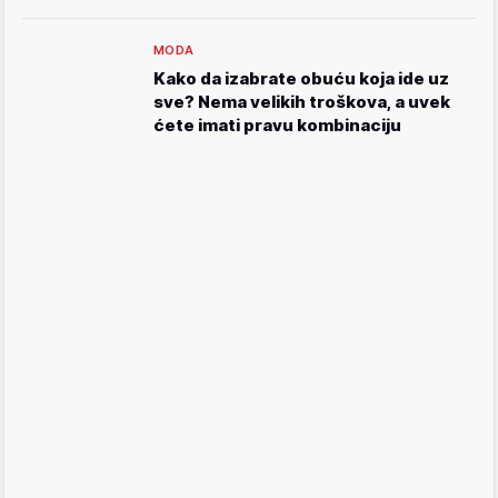
MODA
Kako da izabrate obuću koja ide uz
sve? Nema velikih troškova, a uvek
ćete imati pravu kombinaciju