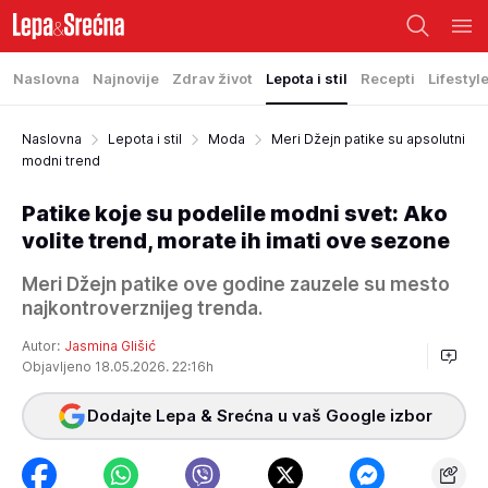
Naslovna
Najnovije
Zdrav život
Lepota i stil
Recepti
Lifestyl
Naslovna
Lepota i stil
Moda
Meri Džejn patike su apsolutni
modni trend
Patike koje su podelile modni svet: Ako
volite trend, morate ih imati ove sezone
Meri Džejn patike ove godine zauzele su mesto
najkontroverznijeg trenda.
Autor:
Jasmina Glišić
Objavljeno 18.05.2026. 22:16h
Dodajte Lepa & Srećna u vaš Google izbor