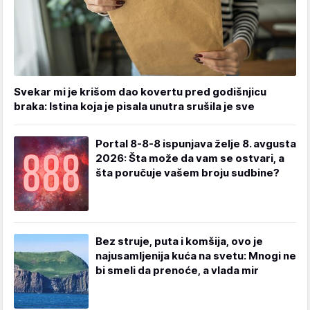
Svekar mi je krišom dao kovertu pred godišnjicu
braka: Istina koja je pisala unutra srušila je sve
Portal 8-8-8 ispunjava želje 8. avgusta
2026: Šta može da vam se ostvari, a
šta poručuje vašem broju sudbine?
Bez struje, puta i komšija, ovo je
najusamljenija kuća na svetu: Mnogi ne
bi smeli da prenoće, a vlada mir