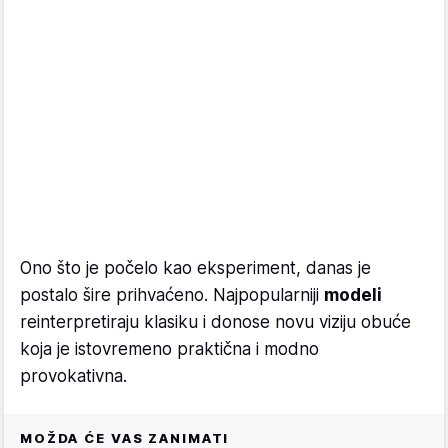
Ono što je počelo kao eksperiment, danas je
postalo šire prihvaćeno. Najpopularniji
modeli
reinterpretiraju klasiku i donose novu viziju obuće
koja je istovremeno praktična i modno
provokativna.
MOŽDA ĆE VAS ZANIMATI