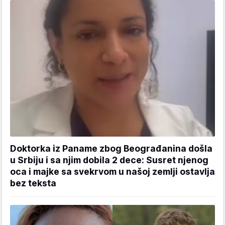
Doktorka iz Paname zbog Beograđanina došla
u Srbiju i sa njim dobila 2 dece: Susret njenog
oca i majke sa svekrvom u našoj zemlji ostavlja
bez teksta