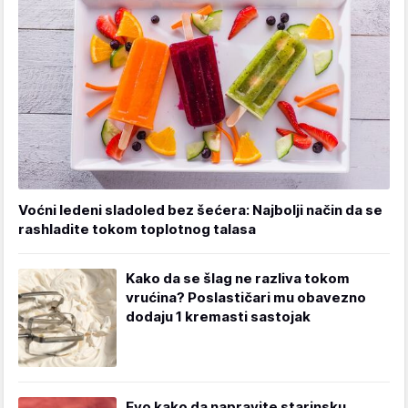
Voćni ledeni sladoled bez šećera: Najbolji način da se
rashladite tokom toplotnog talasa
Kako da se šlag ne razliva tokom
vrućina? Poslastičari mu obavezno
dodaju 1 kremasti sastojak
Evo kako da napravite starinsku