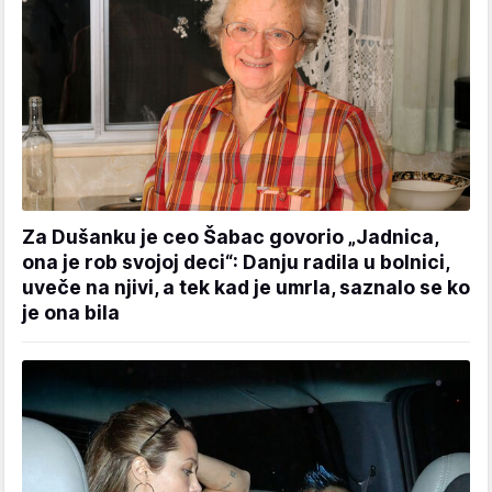
Za Dušanku je ceo Šabac govorio „Jadnica,
ona je rob svojoj deci“: Danju radila u bolnici,
uveče na njivi, a tek kad je umrla, saznalo se ko
je ona bila