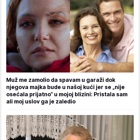
Muž me zamolio da spavam u garaži dok
njegova majka bude u našoj kući jer se „nije
osećala prijatno“ u mojoj blizini: Pristala sam
ali moj uslov ga je zaledio