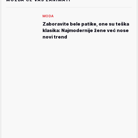
MODA
Zaboravite bele patike, one su teška
klasika: Najmodernije žene već nose
novi trend