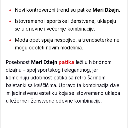
Novi kontroverzni trend su patike
Meri Džejn
.
Istovremeno i sportske i ženstvene, uklapaju
se u dnevne i večernje kombinacije.
Moda opet spaja nespojivo, a trendseterke ne
mogu odoleti novim modelima.
Posebnost
Meri Džejn
patika
leži u hibridnom
dizajnu – spoj sportskog i elegantnog, jer
kombinuju udobnost patika sa retro šarmom
baletanki sa kaiščićima. Upravo ta kombinacija daje
im jedinstvenu estetiku koja se istovremeno uklapa
u ležerne i ženstvene odevne kombinacije.