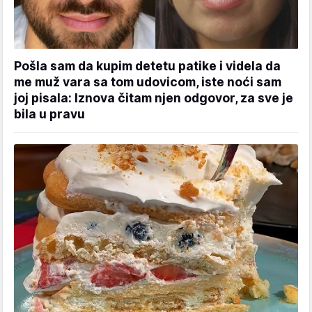
Pošla sam da kupim detetu patike i videla da
me muž vara sa tom udovicom, iste noći sam
joj pisala: Iznova čitam njen odgovor, za sve je
bila u pravu