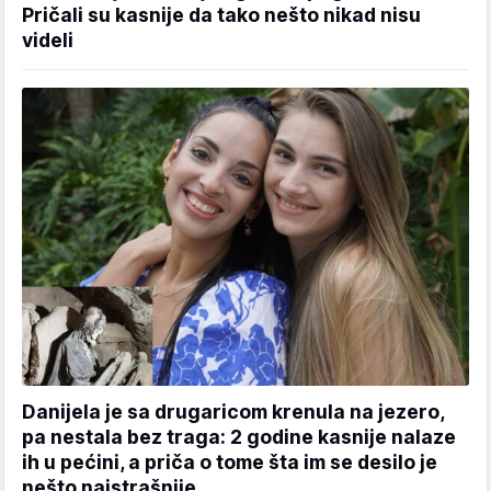
Pričali su kasnije da tako nešto nikad nisu
videli
Danijela je sa drugaricom krenula na jezero,
pa nestala bez traga: 2 godine kasnije nalaze
ih u pećini, a priča o tome šta im se desilo je
nešto najstrašnije