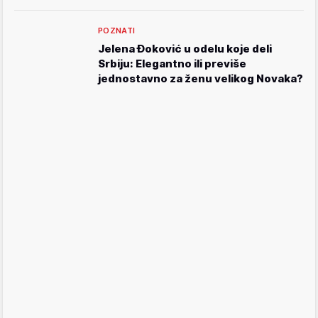
POZNATI
Jelena Đoković u odelu koje deli
Srbiju: Elegantno ili previše
jednostavno za ženu velikog Novaka?