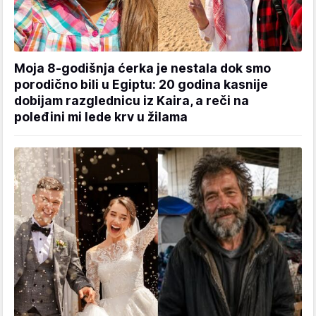
Moja 8-godišnja ćerka je nestala dok smo
porodično bili u Egiptu: 20 godina kasnije
dobijam razglednicu iz Kaira, a reči na
poleđini mi lede krv u žilama