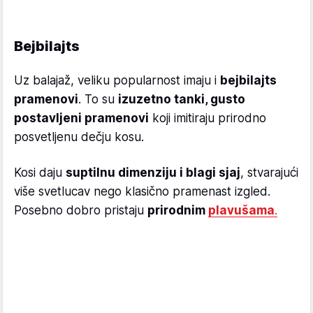
Bejbilajts
Uz balajaž, veliku popularnost imaju i
bejbilajts
pramenovi
. To su
izuzetno tanki, gusto
postavljeni pramenovi
koji imitiraju prirodno
posvetljenu dečju kosu.
Kosi daju
suptilnu dimenziju i blagi sjaj
, stvarajući
više svetlucav nego klasično pramenast izgled.
Posebno dobro pristaju
prirodnim
plavušama
.