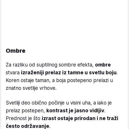
Ombre
Za razliku od suptilnog sombre efekta,
ombre
stvara
izraženiji prelaz iz tamne u svetlu boju
.
Koren ostaje taman, a boja postepeno prelazi u
znatno svetlije vrhove.
Svetliji deo obično počinje u visini uha, a iako je
prelaz postepen,
kontrast je jasno vidljiv
.
Prednost je što
izrast ostaje prirodan i ne traži
često održavanje
.