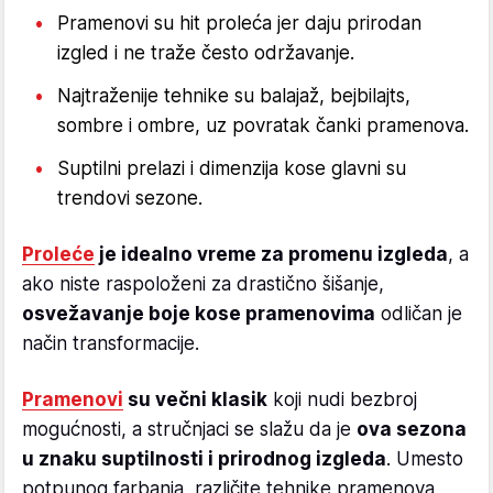
Pramenovi su hit proleća jer daju prirodan
izgled i ne traže često održavanje.
Najtraženije tehnike su balajaž, bejbilajts,
sombre i ombre, uz povratak čanki pramenova.
Suptilni prelazi i dimenzija kose glavni su
trendovi sezone.
Proleće
je idealno vreme za promenu izgleda
, a
ako niste raspoloženi za drastično šišanje,
osvežavanje boje kose pramenovima
odličan je
način transformacije.
Pramenovi
su večni klasik
koji nudi bezbroj
mogućnosti, a stručnjaci se slažu da je
ova sezona
u znaku suptilnosti i prirodnog izgleda
. Umesto
potpunog farbanja, različite tehnike pramenova