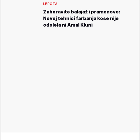
LEPOTA
Zaboravite balajaž i pramenove:
Novoj tehnici farbanja kose nije
odolela ni Amal Kluni