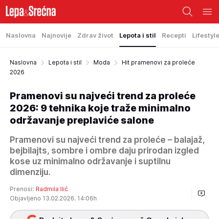
Naslovna
Najnovije
Zdrav život
Lepota i stil
Recepti
Lifestyl
Naslovna
Lepota i stil
Moda
Hit pramenovi za proleće
2026
Pramenovi su najveći trend za proleće
2026: 9 tehnika koje traže minimalno
održavanje preplaviće salone
Pramenovi su najveći trend za proleće – balajaž,
bejbilajts, sombre i ombre daju prirodan izgled
kose uz minimalno održavanje i suptilnu
dimenziju.
Prenosi:
Radmila Ilić
Objavljeno 13.02.2026. 14:06h