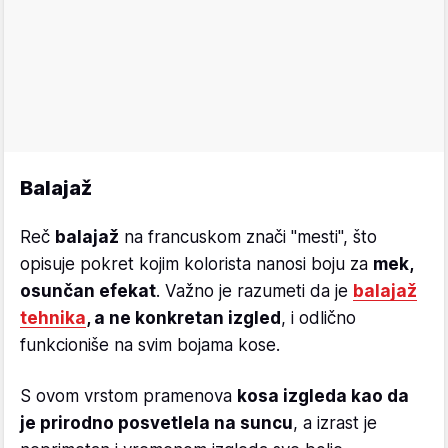
Balajaž
Reč
balajaž
na francuskom znači "mesti", što
opisuje pokret kojim kolorista nanosi boju za
mek,
osunčan efekat
. Važno je razumeti da je
balajaž
tehnika
, a ne konkretan izgled
, i odlično
funkcioniše na svim bojama kose.
S ovom vrstom pramenova
kosa izgleda kao da
je prirodno posvetlela na suncu
, a izrast je