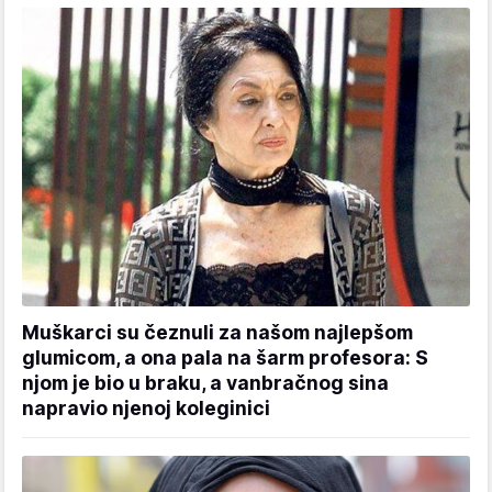
Muškarci su čeznuli za našom najlepšom
glumicom, a ona pala na šarm profesora: S
njom je bio u braku, a vanbračnog sina
napravio njenoj koleginici