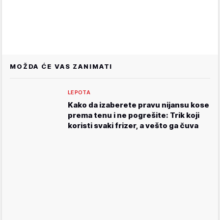
MOŽDA ĆE VAS ZANIMATI
LEPOTA
Kako da izaberete pravu nijansu kose
prema tenu i ne pogrešite: Trik koji
koristi svaki frizer, a vešto ga čuva