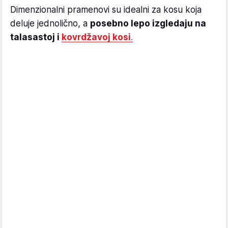
Dimenzionalni pramenovi su idealni za kosu koja
deluje jednolično, a
posebno lepo izgledaju na
talasastoj i
kovrdžavoj kosi
.