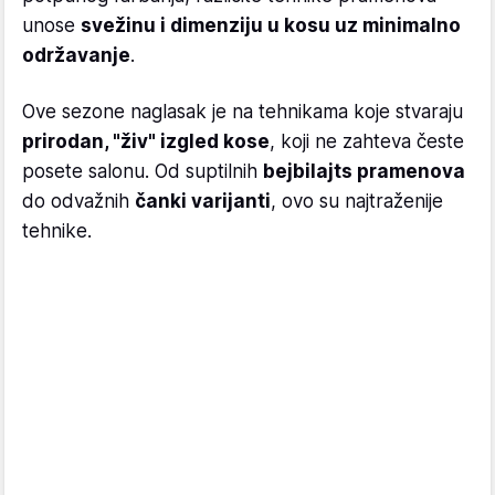
unose
svežinu i dimenziju u kosu uz minimalno
održavanje
.
Ove sezone naglasak je na tehnikama koje stvaraju
prirodan, "živ" izgled kose
, koji ne zahteva česte
posete salonu. Od suptilnih
bejbilajts pramenova
do odvažnih
čanki varijanti
, ovo su najtraženije
tehnike.