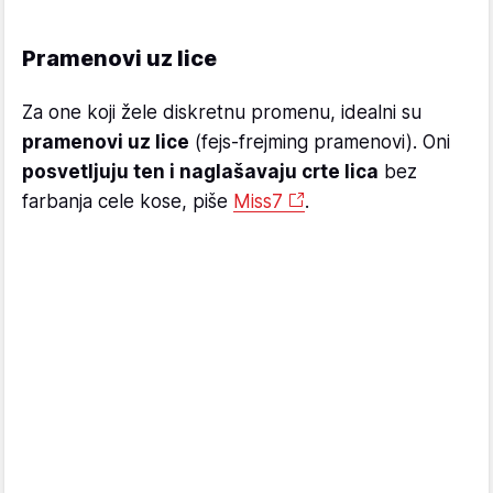
Pramenovi uz lice
Za one koji žele diskretnu promenu, idealni su
pramenovi uz lice
(fejs-frejming pramenovi). Oni
posvetljuju ten i naglašavaju crte lica
bez
farbanja cele kose, piše
Miss7
.