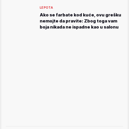
LEPOTA
Ako se farbate kod kuće, ovu grešku
nemojte da pravite: Zbog toga vam
boja nikada ne ispadne kao u salonu