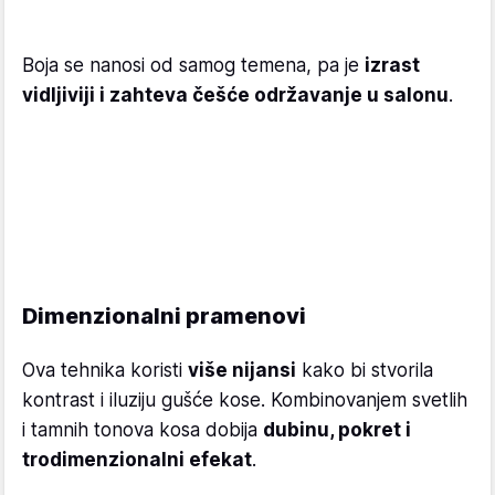
Boja se nanosi od samog temena, pa je
izrast
vidljiviji i zahteva češće održavanje u salonu
.
Dimenzionalni pramenovi
Ova tehnika koristi
više nijansi
kako bi stvorila
kontrast i iluziju gušće kose. Kombinovanjem svetlih
i tamnih tonova kosa dobija
dubinu, pokret i
trodimenzionalni efekat
.