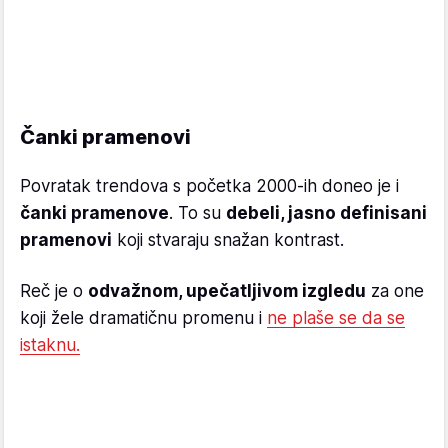
Čanki pramenovi
Povratak trendova s početka 2000-ih doneo je i
čanki pramenove
. To su
debeli, jasno definisani
pramenovi
koji stvaraju snažan kontrast.
Reč je o
odvažnom, upečatljivom izgledu
za one
koji žele dramatičnu promenu i
ne plaše se da se
istaknu.