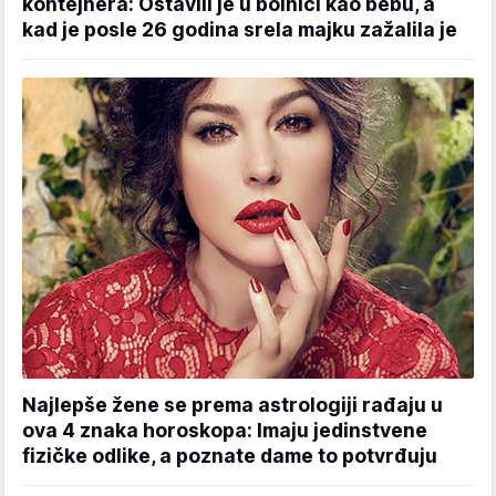
kontejnera: Ostavili je u bolnici kao bebu, a
kad je posle 26 godina srela majku zažalila je
Najlepše žene se prema astrologiji rađaju u
ova 4 znaka horoskopa: Imaju jedinstvene
fizičke odlike, a poznate dame to potvrđuju