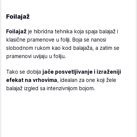
Foilajaž
Foilajaž
je hibridna tehnika koja spaja balajaž i
klasične pramenove u foliji. Boja se nanosi
slobodnom rukom kao kod balajaža, a zatim se
pramenovi uvijaju u foliju.
Tako se dobija
jače posvetljivanje i izraženiji
efekat na vrhovima
, idealan za one koji žele
balajaž izgled sa intenzivnijom bojom.