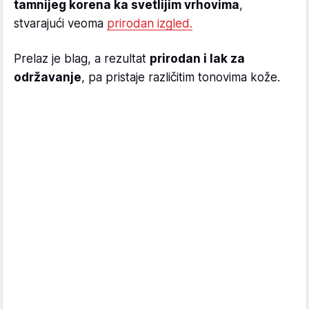
tamnijeg korena ka svetlijim vrhovima
,
stvarajući veoma
prirodan izgled.
Prelaz je blag, a rezultat
prirodan i lak za
održavanje
, pa pristaje različitim tonovima kože.