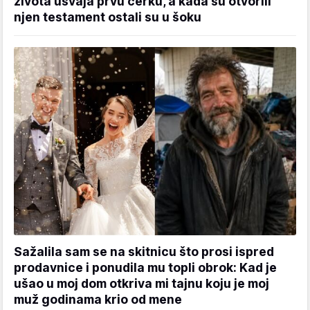
života usvaja prvu ćerku, a kada su otvorili
njen testament ostali su u šoku
Sažalila sam se na skitnicu što prosi ispred
prodavnice i ponudila mu topli obrok: Kad je
ušao u moj dom otkriva mi tajnu koju je moj
muž godinama krio od mene