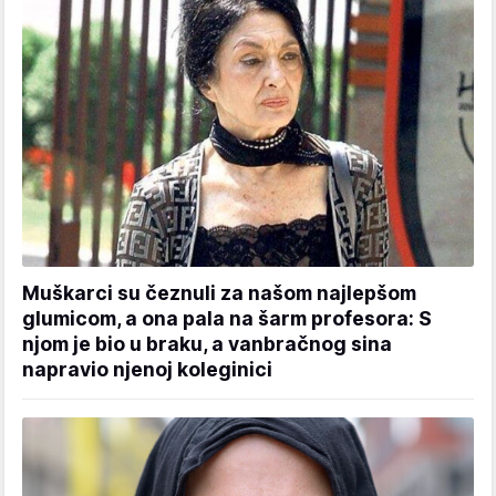
Muškarci su čeznuli za našom najlepšom
glumicom, a ona pala na šarm profesora: S
njom je bio u braku, a vanbračnog sina
napravio njenoj koleginici