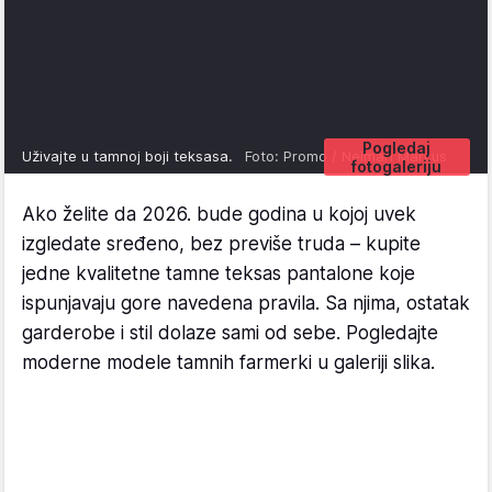
Pogledaj
Uživajte u tamnoj boji teksasa.
Foto: Promo / Neiman Marcus
fotogaleriju
Ako želite da 2026. bude godina u kojoj uvek
izgledate sređeno, bez previše truda – kupite
jedne kvalitetne tamne teksas pantalone koje
ispunjavaju gore navedena pravila. Sa njima, ostatak
garderobe i stil dolaze sami od sebe. Pogledajte
moderne modele tamnih farmerki u galeriji slika.