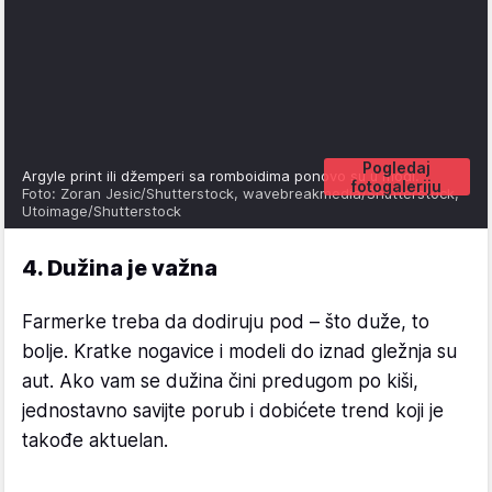
Pogledaj
Argyle print ili džemperi sa romboidima ponovo su u modi.
fotogaleriju
Foto: Zoran Jesic/Shutterstock, wavebreakmedia/Shutterstock,
Utoimage/Shutterstock
4. Dužina je važna
Farmerke treba da dodiruju pod – što duže, to
bolje. Kratke nogavice i modeli do iznad gležnja su
aut. Ako vam se dužina čini predugom po kiši,
jednostavno savijte porub i dobićete trend koji je
takođe aktuelan.