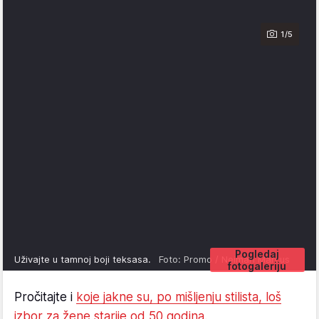
1/5
Pogledaj
Uživajte u tamnoj boji teksasa.
Foto: Promo / Neiman Marcus
fotogaleriju
Pročitajte i
koje jakne su, po mišljenju stilista, loš
izbor za žene starije od 50 godina.