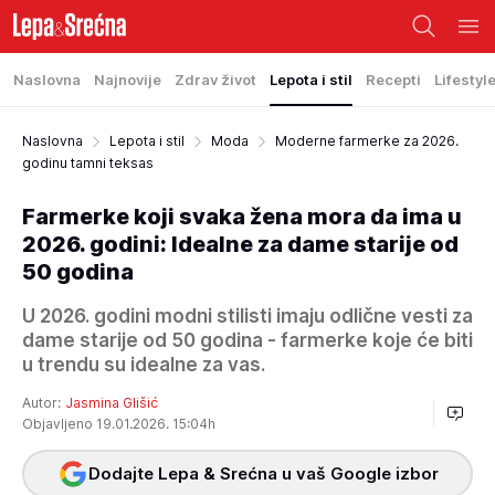
Naslovna
Najnovije
Zdrav život
Lepota i stil
Recepti
Lifestyl
Naslovna
Lepota i stil
Moda
Moderne farmerke za 2026.
godinu tamni teksas
Farmerke koji svaka žena mora da ima u
2026. godini: Idealne za dame starije od
50 godina
U 2026. godini modni stilisti imaju odlične vesti za
dame starije od 50 godina - farmerke koje će biti
u trendu su idealne za vas.
Autor:
Jasmina Glišić
Objavljeno 19.01.2026. 15:04h
Dodajte Lepa & Srećna u vaš Google izbor