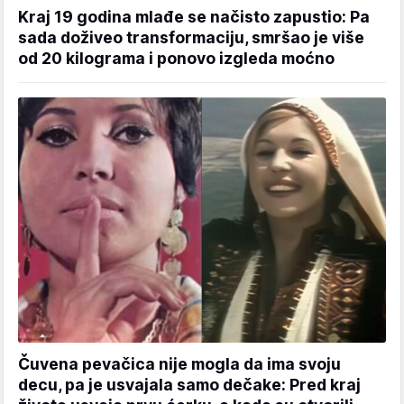
Kraj 19 godina mlađe se načisto zapustio: Pa
sada doživeo transformaciju, smršao je više
od 20 kilograma i ponovo izgleda moćno
Čuvena pevačica nije mogla da ima svoju
decu, pa je usvajala samo dečake: Pred kraj