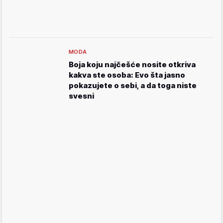
MODA
Boja koju najčešće nosite otkriva
kakva ste osoba: Evo šta jasno
pokazujete o sebi, a da toga niste
svesni