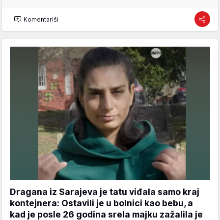
Komentariši
Dragana iz Sarajeva je tatu viđala samo kraj
kontejnera: Ostavili je u bolnici kao bebu, a
kad je posle 26 godina srela majku zažalila je