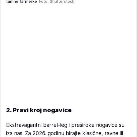
tamne farmerke
Foto: Shutterstock
2. Pravi kroj nogavice
Ekstravagantni barrel-leg i preširoke nogavice su
iza nas. Za 2026. godinu birajte klasične, ravne ili