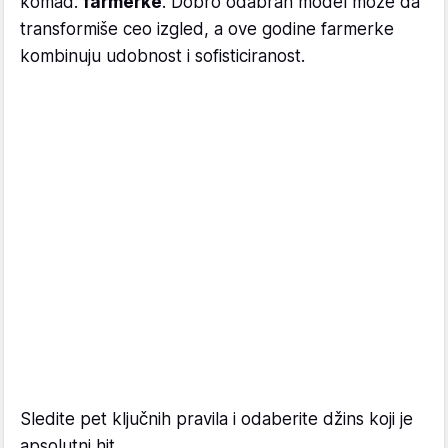
komad:
farmerke
. Dobro odabran model može da
transformiše ceo izgled, a ove godine farmerke
kombinuju udobnost i sofisticiranost.
Sledite pet ključnih pravila i odaberite džins koji je
apsolutni hit.