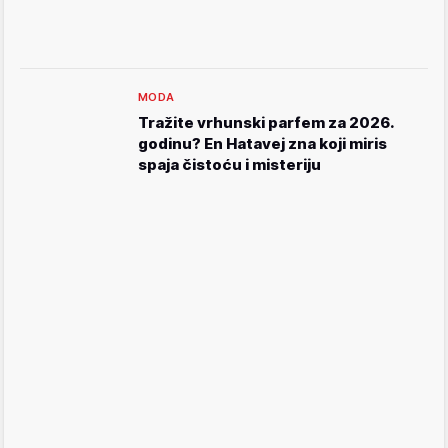
MODA
Tražite vrhunski parfem za 2026.
godinu? En Hatavej zna koji miris
spaja čistoću i misteriju