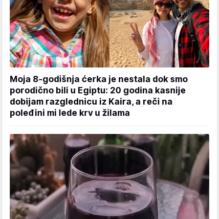
Moja 8-godišnja ćerka je nestala dok smo
porodično bili u Egiptu: 20 godina kasnije
dobijam razglednicu iz Kaira, a reči na
poleđini mi lede krv u žilama