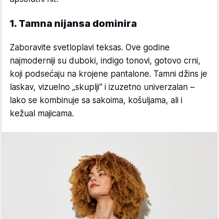
1. Tamna nijansa dominira
Zaboravite svetloplavi teksas. Ove godine
najmoderniji su duboki, indigo tonovi, gotovo crni,
koji podsećaju na krojene pantalone. Tamni džins je
laskav, vizuelno „skuplji“ i izuzetno univerzalan –
lako se kombinuje sa sakoima, košuljama, ali i
kežual majicama.