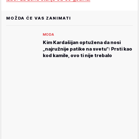
MOŽDA ĆE VAS ZANIMATI
MODA
Kim Kardašijan optužena da nosi
„najružnije patike na svetu“: Prsti kao
kod kamile, ovo ti nije trebalo