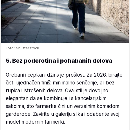
Foto: Shutterstock
5. Bez poderotina i pohabanih delova
Grebani i cepkani džins je prošlost. Za 2026. birajte
čist, ujednačen finiš: minimalno senčenje, ali bez
rupica i istrošenih delova. Ovaj stil je dovoljno
elegantan da se kombinuje i s kancelarijskim
sakoima, što farmerke čini univerzalnim komadom
garderobe. Zavirite u galeriju slika i odaberite svoj
model modernih farmerki.