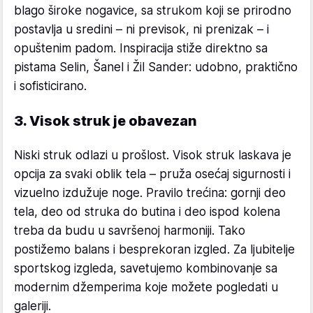
blago široke nogavice, sa strukom koji se prirodno
postavlja u sredini – ni previsok, ni prenizak – i
opuštenim padom. Inspiracija stiže direktno sa
pistama Selin, Šanel i Žil Sander: udobno, praktično
i sofisticirano.
3. Visok struk je obavezan
Niski struk odlazi u prošlost. Visok struk laskava je
opcija za svaki oblik tela – pruža osećaj sigurnosti i
vizuelno izdužuje noge. Pravilo trećina: gornji deo
tela, deo od struka do butina i deo ispod kolena
treba da budu u savršenoj harmoniji. Tako
postižemo balans i besprekoran izgled. Za ljubitelje
sportskog izgleda, savetujemo kombinovanje sa
modernim džemperima koje možete pogledati u
galeriji.