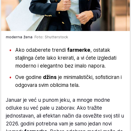
moderna žena
Foto: Shutterstock
Ako odaberete trendi
farmerke
, ostatak
stajlinga ćete lako kreirati, a vi ćete izgledati
moderno i elegantno bez imalo napora.
Ove godine
džins
je minimalistički, sofisticiran i
odgovara svim oblicima tela.
Januar je već u punom jeku, a mnoge modne
odluke su već pale u zaborav. Ako tražite
jednostavan, ali efektan način da osvežite svoj stil u
2026. godini potrebna vam je samo jedan novi