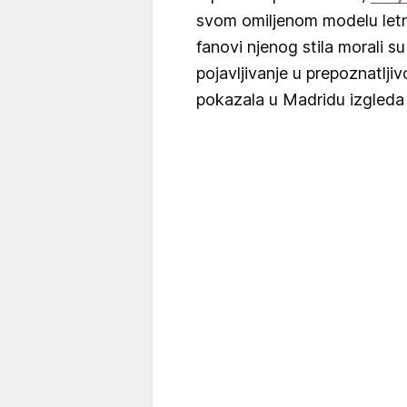
svom omiljenom modelu let
fanovi njenog stila morali 
pojavljivanje u prepoznatljivo
pokazala u Madridu izgleda