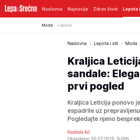
Naslovna
Najnovije
Zdrav život
Lepota i
Moda
Lepota
Naslovna
Lepota i stil
Moda
Kraljica Letic
sandale: Elega
prvi pogled
Kraljica Leticija ponovo 
espadrile uz prepravljen
Pogledajte njeno bespreko
Radmila Ilić
Objavljeno 20.07.2025. 9:00h