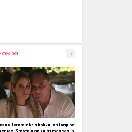
vane Jeremić krio koliko je stariji od
renice: Smotala ga za tri meseca, a