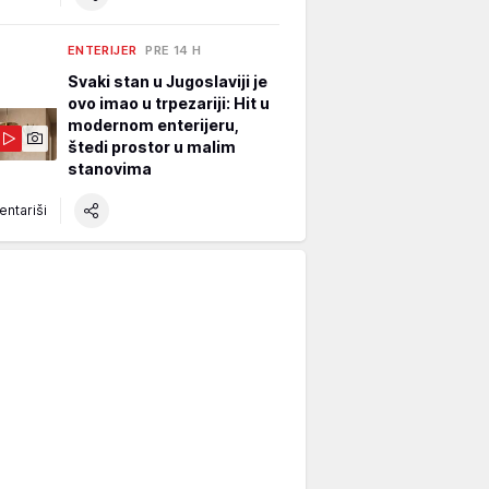
ENTERIJER
PRE 14 H
Svaki stan u Jugoslaviji je
ovo imao u trpezariji: Hit u
modernom enterijeru,
štedi prostor u malim
stanovima
ntariši