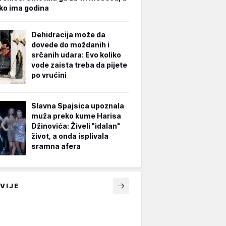
iko ima godina
Dehidracija može da
dovede do moždanih i
srčanih udara: Evo koliko
vode zaista treba da pijete
po vrućini
Slavna Spajsica upoznala
muža preko kume Harisa
Džinovića: Živeli "idalan"
život, a onda isplivala
sramna afera
VIJE