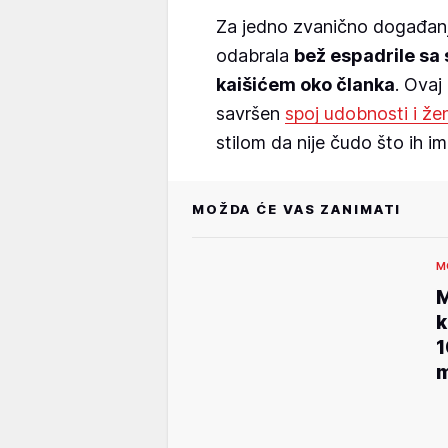
Za jedno zvanično događanje 
odabrala
bež espadrile sa
kaišićem oko članka
. Ovaj
savršen
spoj udobnosti i že
stilom da nije čudo što ih im
MOŽDA ĆE VAS ZANIMATI
M
M
k
1