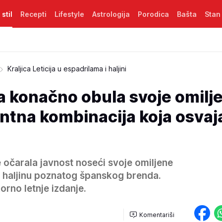
 stil
Recepti
Lifestyle
Astrologija
Porodica
Bašta
Stan
Kraljica Leticija u espadrilama i haljini
ija konačno obula svoje omilj
ntna kombinacija koja osvaj
je očarala javnost noseći svoje omiljene
u haljinu poznatog španskog brenda.
rno letnje izdanje.
Komentariši