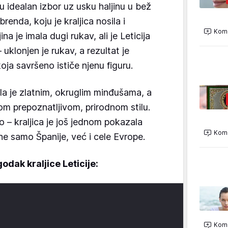
su idealan izbor uz usku haljinu u bež
enda, koju je kraljica nosila i
Kome
ina je imala dugi rukav, ali je Leticija
– uklonjen je rukav, a rezultat je
koja savršeno ističe njenu figuru.
la je zlatnim, okruglim minđušama, a
om prepoznatljivom, prirodnom stilu.
 – kraljica je još jednom pokazala
Kome
e samo Španije, već i cele Evrope.
dak kraljice Leticije:
Kome