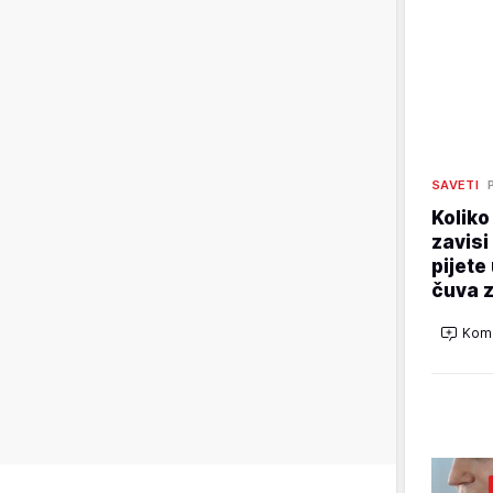
SAVETI
Koliko
zavisi
pijete
čuva z
Kome