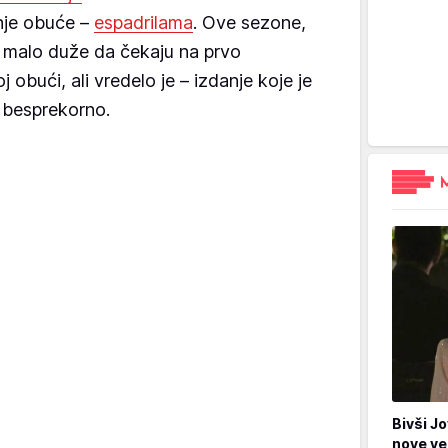
nje obuće –
espadrilama
. Ove sezone,
su malo duže da čekaju na prvo
j obući, ali vredelo je – izdanje koje je
 besprekorno.
Bivši Jo
nove ve