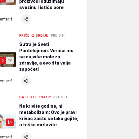
proizvodi oduzimaju
svežinu i ističu bore
ntariši
PRIČE IZ SRBIJE
PRE 3 H
Sutra je Sveti
Pantelejmon: Vernici mu
se najviše mole za
zdravlje, a evo šta valja
započeti
ntariši
DA LI STE ZNALI?
PRE 5 H
Ne krivite godine, ni
metabolizam: Ovo je pravi
krivac zašto se lako gojite,
a teško mršavite
ntariši