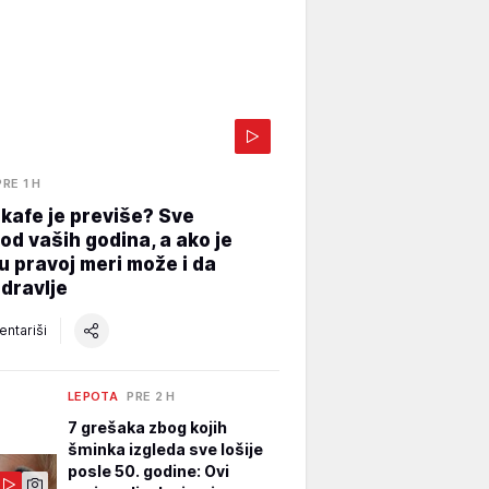
PRE 1 H
 kafe je previše? Sve
 od vaših godina, a ako je
 u pravoj meri može i da
dravlje
ntariši
LEPOTA
PRE 2 H
7 grešaka zbog kojih
šminka izgleda sve lošije
posle 50. godine: Ovi