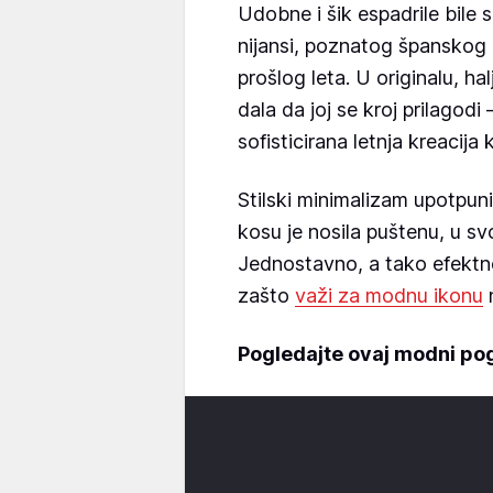
Udobne i šik espadrile bile 
nijansi, poznatog španskog br
prošlog leta. U originalu, halj
dala da joj se kroj prilagodi 
sofisticirana letnja kreacija 
Stilski minimalizam upotpuni
kosu je nosila puštenu, u sv
Jednostavno, a tako efektno
zašto
važi za modnu ikonu
n
Pogledajte ovaj modni pogo