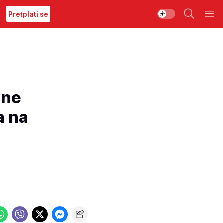
Pretplati se
ene
a na