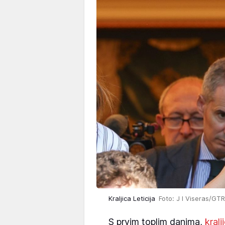
Kraljica Leticija
Foto: J I Viseras/GTR
S prvim toplim danima,
kralj