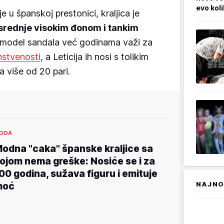
evo kol
u španskoj prestonici, kraljica je
 srednje visokim đonom i tankim
 model sandala već godinama važi za
nstvenosti
, a Leticija ih nosi s tolikim
a više od 20 pari.
ODA
odna "caka" španske kraljice sa
ojom nema greške: Nosiće se i za
00 godina, sužava figuru i emituje
NAJNO
moć