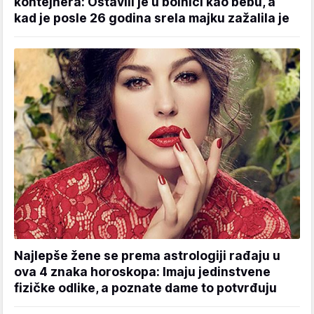
kontejnera: Ostavili je u bolnici kao bebu, a
kad je posle 26 godina srela majku zažalila je
Najlepše žene se prema astrologiji rađaju u
ova 4 znaka horoskopa: Imaju jedinstvene
fizičke odlike, a poznate dame to potvrđuju