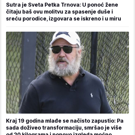
Sutra je Sveta Petka Trnova: U ponoć žene
čitaju baš ovu molitvu za spasenje duše i
sreću porodice, izgovara se iskreno i u miru
Kraj 19 godina mlađe se načisto zapustio: Pa
sada doživeo transformaciju, smršao je više
od 20 kilograma i ponovo izgleda moćno