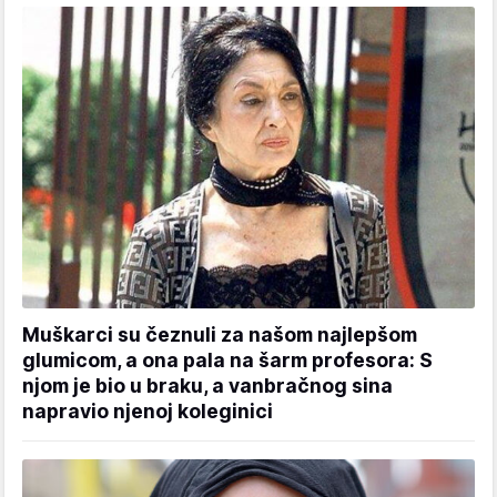
Muškarci su čeznuli za našom najlepšom
glumicom, a ona pala na šarm profesora: S
njom je bio u braku, a vanbračnog sina
napravio njenoj koleginici