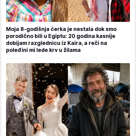
Moja 8-godišnja ćerka je nestala dok smo
porodično bili u Egiptu: 20 godina kasnije
dobijam razglednicu iz Kaira, a reči na
poleđini mi lede krv u žilama