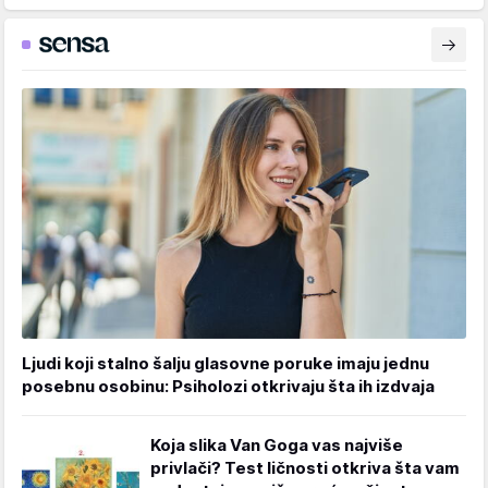
Ljudi koji stalno šalju glasovne poruke imaju jednu
posebnu osobinu: Psiholozi otkrivaju šta ih izdvaja
Koja slika Van Goga vas najviše
privlači? Test ličnosti otkriva šta vam