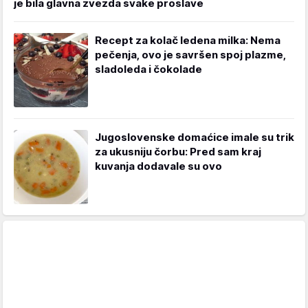
je bila glavna zvezda svake proslave
Recept za kolač ledena milka: Nema
pečenja, ovo je savršen spoj plazme,
sladoleda i čokolade
Jugoslovenske domaćice imale su trik
za ukusniju čorbu: Pred sam kraj
kuvanja dodavale su ovo