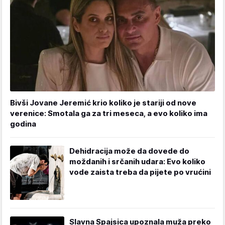
Bivši Jovane Jeremić krio koliko je stariji od nove
verenice: Smotala ga za tri meseca, a evo koliko ima
godina
Dehidracija može da dovede do
moždanih i srčanih udara: Evo koliko
vode zaista treba da pijete po vrućini
Slavna Spajsica upoznala muža preko