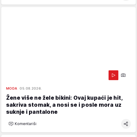
MODA
05.08.2026.
Žene više ne žele bikini: Ovaj kupaći je hit,
sakriva stomak, a nosi se i posle mora uz
suknje i pantalone
Komentariši