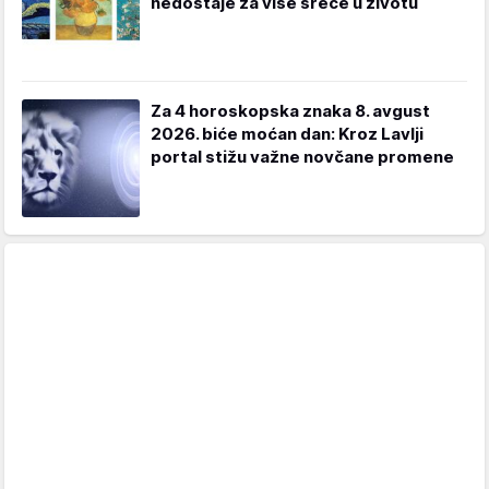
nedostaje za više sreće u životu
Za 4 horoskopska znaka 8. avgust
2026. biće moćan dan: Kroz Lavlji
portal stižu važne novčane promene