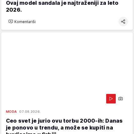
Ovaj model sandala je najtraženiji za leto
2026.
Komentariši
MODA
07.08.2026.
Ceo svet je jurio ovu torbu 2000-ih: Danas
je ponovo u trendu, a može se kupiti na