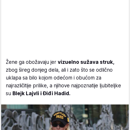
Žene ga obožavaju jer
vizuelno sužava struk,
zbog šireg donjeg dela, ali i zato što se odlično
uklapa sa bilo kojom odećom i obućom za
najrazličitije prilike, a njihove najpoznatije ljubiteljke
su
Blejk Lajvli i Điđi Hadid.