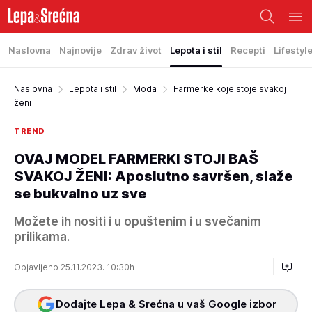
Naslovna
Najnovije
Zdrav život
Lepota i stil
Recepti
Lifestyl
Naslovna
Lepota i stil
Moda
Farmerke koje stoje svakoj
ženi
TREND
OVAJ MODEL FARMERKI STOJI BAŠ
SVAKOJ ŽENI: Aposlutno savršen, slaže
se bukvalno uz sve
Možete ih nositi i u opuštenim i u svečanim
prilikama.
Objavljeno 25.11.2023. 10:30h
Dodajte Lepa & Srećna u vaš Google izbor