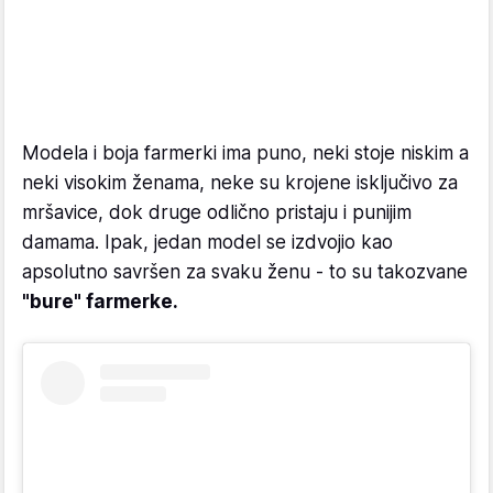
Modela i boja farmerki ima puno, neki stoje niskim a
neki visokim ženama, neke su krojene isključivo za
mršavice, dok druge odlično pristaju i punijim
damama. Ipak, jedan model se izdvojio kao
apsolutno savršen za svaku ženu - to su takozvane
"bure" farmerke.