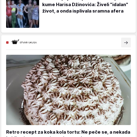
kume Harisa Džinovića: Živeli "idalan"
život, a onda isplivala sramna afera
Retro recept za koka kola tortu: Ne peče se, a nekada