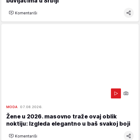
buvljacima u Srbiji
Komentariši
MODA
07.08.2026.
Žene u 2026. masovno traže ovaj oblik
noktiju: Izgleda elegantno u baš svakoj boji
Komentariši