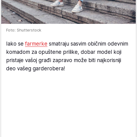
Foto: Shutterstock
Iako se
farmerke
smatraju sasvim običnim odevnim
komadom za opuštene prilike, dobar model koji
pristaje vašoj građi zapravo može biti najkorisniji
deo vašeg garderobera!