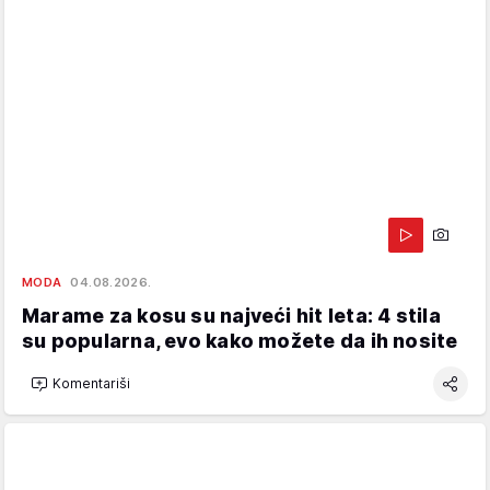
MODA
04.08.2026.
Marame za kosu su najveći hit leta: 4 stila
su popularna, evo kako možete da ih nosite
Komentariši