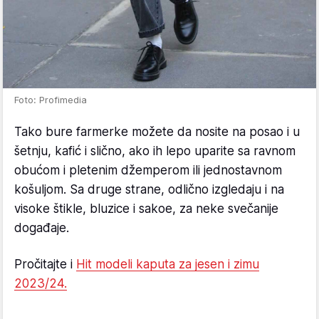
Foto: Profimedia
Tako bure farmerke možete da nosite na posao i u
šetnju, kafić i slično, ako ih lepo uparite sa ravnom
obućom i pletenim džemperom ili jednostavnom
košuljom. Sa druge strane, odlično izgledaju i na
visoke štikle, bluzice i sakoe, za neke svečanije
događaje.
Pročitajte i
Hit modeli kaputa za jesen i zimu
2023/24.