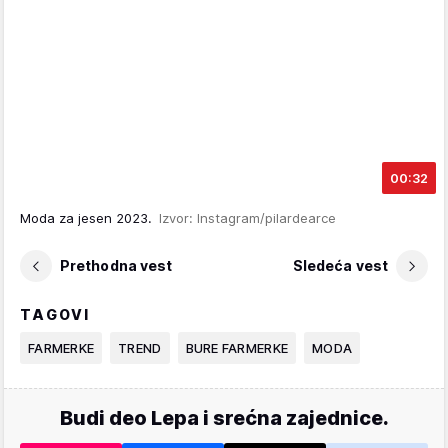
00:32
Moda za jesen 2023.
Izvor: Instagram/pilardearce
Prethodna vest
Sledeća vest
TAGOVI
FARMERKE
TREND
BURE FARMERKE
MODA
Budi deo Lepa i srećna zajednice.