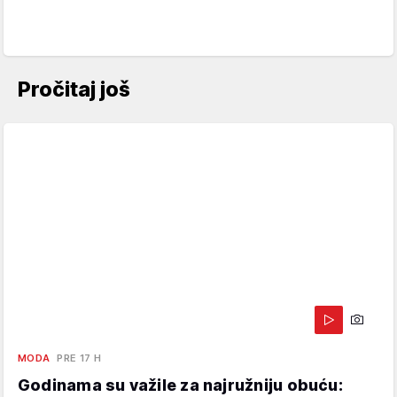
Pročitaj još
MODA
PRE 17 H
Godinama su važile za najružniju obuću: