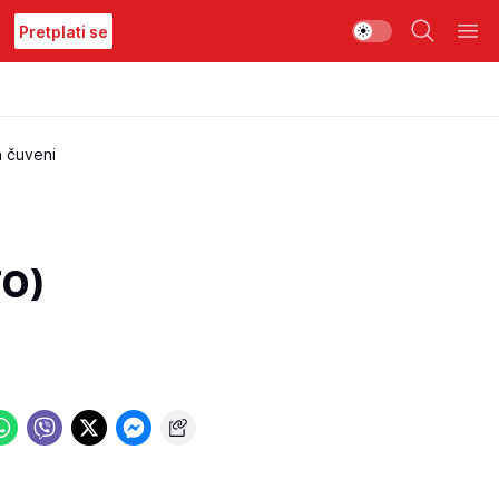
Pretplati se
a čuveni
TO)