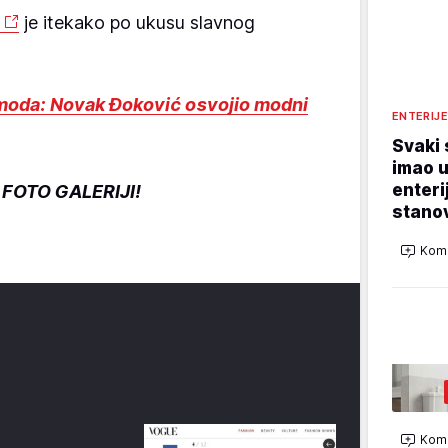
je itekako po ukusu slavnog
oda: Novak Đoković osvojio modni
ENTERIJ
Svaki 
imao u
enteri
FOTO GALERIJI!
stano
Kome
Kome