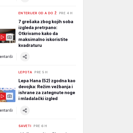
ENTERIJER OD A DO Ž
PRE 4 H
7 grešaka zbog kojih soba
izgleda pretrpano:
Otkrivamo kako da
maksimalno iskoristite
kvadraturu
ntariši
LEPOTA
PRE 5 H
Lepa Hana (52) zgodna kao
devojka: Režim vežbanja i
ishrane za zategnute noge
i mladalački izgled
ntariši
SAVETI
PRE 6 H