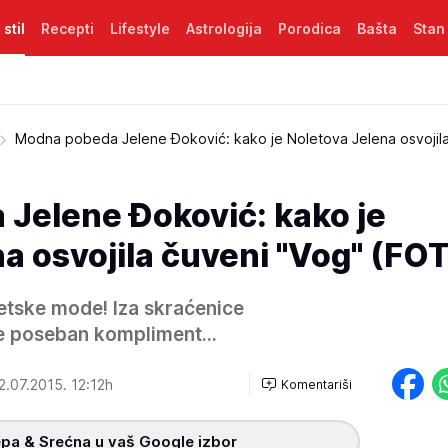
 stil
Recepti
Lifestyle
Astrologija
Porodica
Bašta
Stan
Modna pobeda Jelene Đoković: kako je Noletova Jelena osvojil
Jelene Đoković: kako je
a osvojila čuveni "Vog" (FO
etske mode! Iza skraćenice
 poseban kompliment...
2.07.2015. 12:12h
Komentariši
pa & Srećna u vaš Google izbor