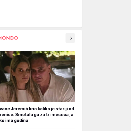
vane Jeremić krio koliko je stariji od
renice: Smotala ga za tri meseca, a
iko ima godina