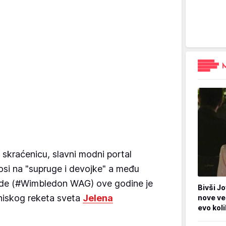
 skraćenicu, slavni modni portal
osi na "supruge i devojke" a među
de (#Wimbledon WAG) ove godine je
Bivši Jo
eniskog reketa sveta
Jelena
nove ve
evo kol