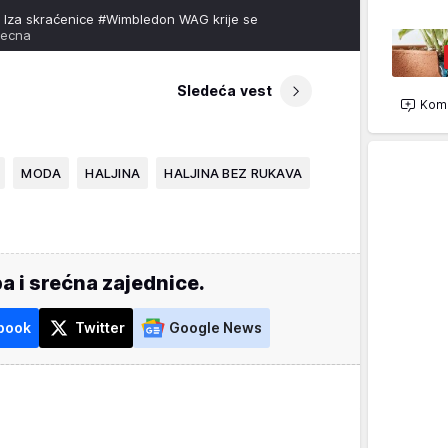
 Iza skraćenice #Wimbledon WAG krije se
recna
Sledeća vest
Kome
MODA
HALJINA
HALJINA BEZ RUKAVA
a i srećna zajednice.
book
Twitter
Google News