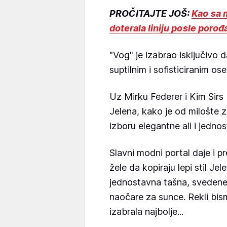
PROČITAJTE JOŠ:
Kao sa 
doterala liniju posle poro
"Vog" je izabrao isključivo
suptilnim i sofisticiranim o
Uz Mirku Federer i Kim Sirs
Jelena, kako je od milošte zo
izboru elegantne ali i jedn
Slavni modni portal daje i 
žele da kopiraju lepi stil Je
jednostavna tašna, svedene
naočare za sunce. Rekli bism
izabrala najbolje...