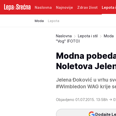
Naslovna
Najnovije
Zdrav život
Lepota i
Moda
Lepota
Naslovna
Lepota i stil
Moda
"Vog" (FOTO)
Modna pobeda 
Noletova Jelen
Jelena Đoković u vrhu sv
#Wimbledon WAG krije se
Objavljeno 01.07.2015. 13:58h
→ 0
Dodajte Le