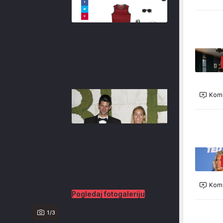
Kome
Kome
Pogledaj fotogaleriju
1/3