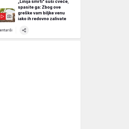
„Linija smrti“ suši cveće,
spasite ga: Zbog ove
greške vam biljke venu
iako ih redovno zalivate
ntariši