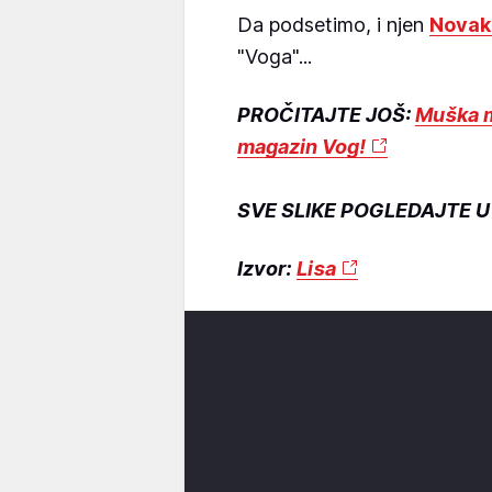
Da podsetimo, i njen
Novak
"Voga"...
PROČITAJTE JOŠ:
Muška m
magazin Vog!
SVE SLIKE POGLEDAJTE U 
Izvor:
Lisa