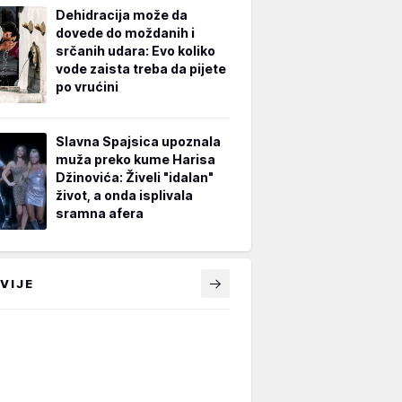
Dehidracija može da
dovede do moždanih i
srčanih udara: Evo koliko
vode zaista treba da pijete
po vrućini
Slavna Spajsica upoznala
muža preko kume Harisa
Džinovića: Živeli "idalan"
život, a onda isplivala
sramna afera
VIJE