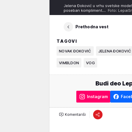
Jelena Đoković u vrhu svetske mode!
poseban kompliment...
Foto: LepaiS
Prethodna vest
TAGOVI
NOVAK ĐOKOVIĆ
JELENA ĐOKOVIĆ
VIMBLDON
VOG
Budi deo Lep
Instagram
Face
Komentariši