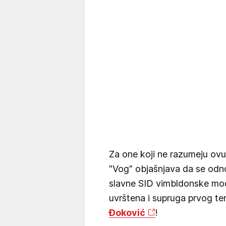
Za one koji ne razumeju ovu
"Vog" objašnjava da se odn
slavne SID vimbldonske mo
uvrštena i supruga prvog t
Đoković
!