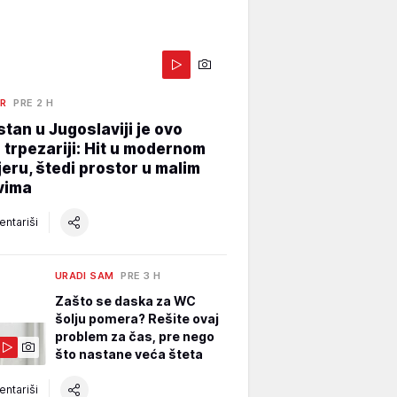
ER
PRE 2 H
stan u Jugoslaviji je ovo
 trpezariji: Hit u modernom
jeru, štedi prostor u malim
vima
ntariši
URADI SAM
PRE 3 H
Zašto se daska za WC
šolju pomera? Rešite ovaj
problem za čas, pre nego
što nastane veća šteta
ntariši