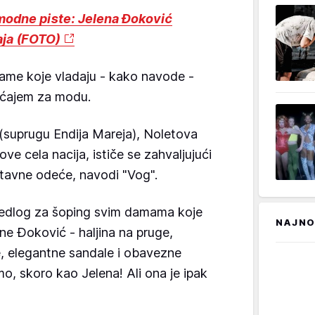
modne piste: Jelena Đoković
đaja (FOTO)
 dame koje vladaju - kako navode -
sećajem za modu.
 (suprugu Endija Mareja), Noletova
ve cela nacija, ističe se zahvaljujući
ostavne odeće, navodi "Vog".
predlog za šoping svim damama koje
NAJNO
lene Đoković - haljina na pruge,
, elegantne sandale i obavezne
o, skoro kao Jelena! Ali ona je ipak