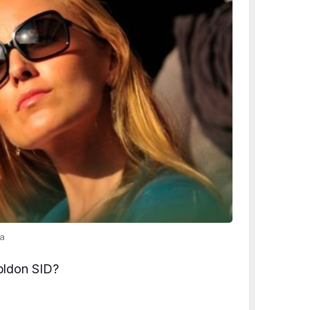
ia
mbldon SID?