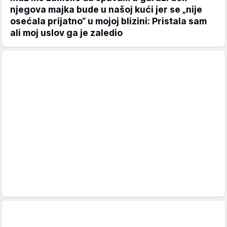
njegova majka bude u našoj kući jer se „nije
osećala prijatno“ u mojoj blizini: Pristala sam
ali moj uslov ga je zaledio