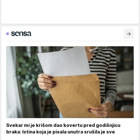
Svekar mi je krišom dao kovertu pred godišnjicu
braka: Istina koja je pisala unutra srušila je sve