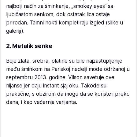
najbolji način za šminkanje, „smokey eyes“ sa
ljubičastom senkom, dok ostatak lica ostaje
prirodan. Tamni nokti kompletiraju izgled (slike u
galeriji).
2. Metalik senke
Boje zlata, srebra, platine su bile najzastupljenije
među šminkom na Pariskoj nedelji mode održanoj u
septembru 2013. godine. Vilson savetuje ove
nijanse jer daju instant sjaj oku. Takođe su
praktične, s obzirom da mogu da se koriste i preko
dana, i kao večernja varijanta.