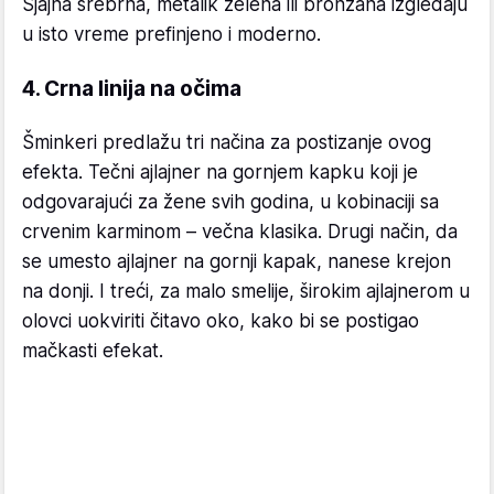
Sjajna srebrna, metalik zelena ili bronzana izgledaju
u isto vreme prefinjeno i moderno.
4. Crna linija na očima
Šminkeri predlažu tri načina za postizanje ovog
efekta. Tečni ajlajner na gornjem kapku koji je
odgovarajući za žene svih godina, u kobinaciji sa
crvenim karminom – večna klasika. Drugi način, da
se umesto ajlajner na gornji kapak, nanese krejon
na donji. I treći, za malo smelije, širokim ajlajnerom u
olovci uokviriti čitavo oko, kako bi se postigao
mačkasti efekat.