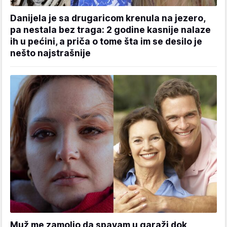
Danijela je sa drugaricom krenula na jezero,
pa nestala bez traga: 2 godine kasnije nalaze
ih u pećini, a priča o tome šta im se desilo je
nešto najstrašnije
Muž me zamolio da spavam u garaži dok