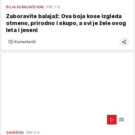
BOJA KORNJAČEVINE
PRE 7 H
Zaboravite balajaž: Ova boja kose izgleda
otmeno, prirodno i skupo, a svi je žele ovog
leta i jeseni
Komentariši
SAVRŠENI
PRE 8 H