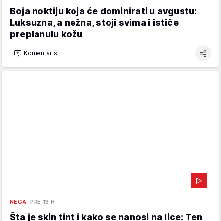
Boja noktiju koja će dominirati u avgustu:
Luksuzna, a nežna, stoji svima i ističe
preplanulu kožu
Komentariši
NEGA
PRE 13 H
Šta je skin tint i kako se nanosi na lice: Ten