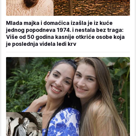
Mlada majka i domaćica izašla je iz kuće
jednog popodneva 1974. i nestala bez traga:
Više od 50 godina kasnije otkriće osobe koja
je poslednja videla ledi krv