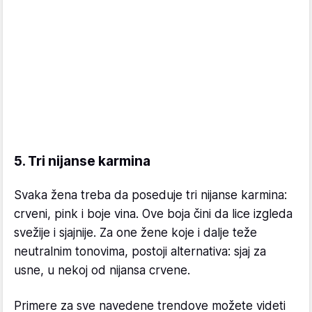
5. Tri nijanse karmina
Svaka žena treba da poseduje tri nijanse karmina:
crveni, pink i boje vina. Ove boja čini da lice izgleda
svežije i sjajnije. Za one žene koje i dalje teže
neutralnim tonovima, postoji alternativa: sjaj za
usne, u nekoj od nijansa crvene.
Primere za sve navedene trendove možete videti