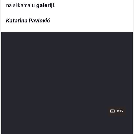
na slikama u
galeriji
.
Katarina Pavlović
1/15