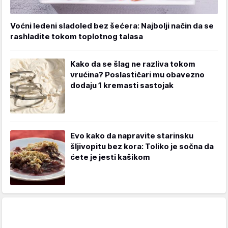
Voćni ledeni sladoled bez šećera: Najbolji način da se
rashladite tokom toplotnog talasa
Kako da se šlag ne razliva tokom
vrućina? Poslastičari mu obavezno
dodaju 1 kremasti sastojak
Evo kako da napravite starinsku
šljivopitu bez kora: Toliko je sočna da
ćete je jesti kašikom