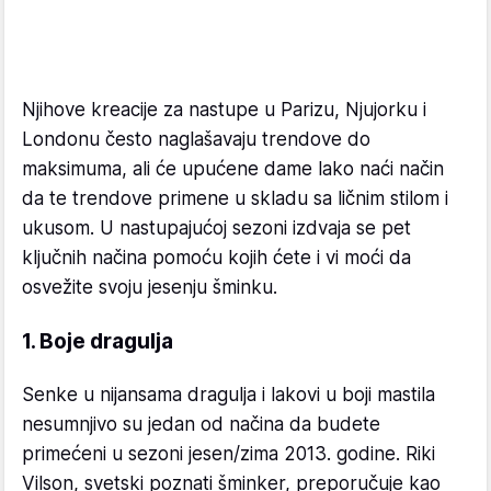
Njihove kreacije za nastupe u Parizu, Njujorku i
Londonu često naglašavaju trendove do
maksimuma, ali će upućene dame lako naći način
da te trendove primene u skladu sa ličnim stilom i
ukusom. U nastupajućoj sezoni izdvaja se pet
ključnih načina pomoću kojih ćete i vi moći da
osvežite svoju jesenju šminku.
1. Boje dragulja
Senke u nijansama dragulja i lakovi u boji mastila
nesumnjivo su jedan od načina da budete
primećeni u sezoni jesen/zima 2013. godine. Riki
Vilson, svetski poznati šminker, preporučuje kao