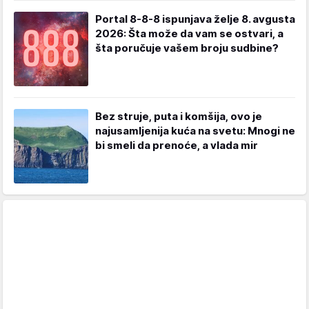
Portal 8-8-8 ispunjava želje 8. avgusta
2026: Šta može da vam se ostvari, a
šta poručuje vašem broju sudbine?
Bez struje, puta i komšija, ovo je
najusamljenija kuća na svetu: Mnogi ne
bi smeli da prenoće, a vlada mir