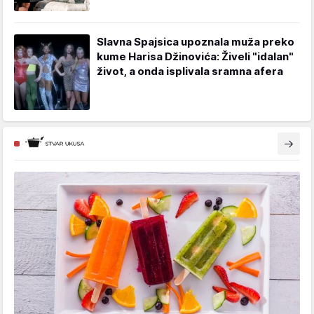
Slavna Spajsica upoznala muža preko
kume Harisa Džinovića: Živeli "idalan"
život, a onda isplivala sramna afera