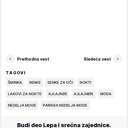
Prethodna vest
Sledeća vest
TAGOVI
ŠMINKA
SENKE
SENKE ZA OČI
NOKTI
LAKOVI ZA NOKTE
AJLAJNER
AJLAJNERI
MODA
NEDELJA MODE
PARISKA NEDELJA MODE
Budi deo Lepa i srećna zajednice.