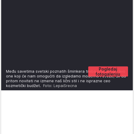
Pogledaj
Među savetima svetski poznatih šminkera treba pronaći upravo
fotogaleriju
one koji će nam omogućiti da izgledamo moderno i sveže, ali da
pritom noviteti ne izmene naš lični stil i ne isprazne ceo
kozmetički budžet.
Foto: LepaiSrecna