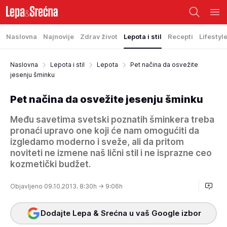
Naslovna
Najnovije
Zdrav život
Lepota i stil
Recepti
Lifestyl
Naslovna
Lepota i stil
Lepota
Pet načina da osvežite
jesenju šminku
Pet načina da osvežite jesenju šminku
Među savetima svetski poznatih šminkera treba
pronaći upravo one koji će nam omogućiti da
izgledamo moderno i sveže, ali da pritom
noviteti ne izmene naš lični stil i ne isprazne ceo
kozmetički budžet.
Objavljeno 09.10.2013. 8:30h
→ 9:06h
Dodajte Lepa & Srećna u vaš Google izbor