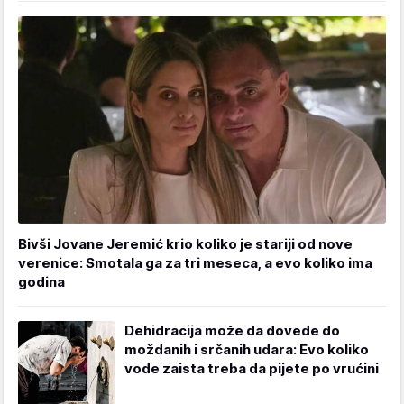
Bivši Jovane Jeremić krio koliko je stariji od nove
verenice: Smotala ga za tri meseca, a evo koliko ima
godina
Dehidracija može da dovede do
moždanih i srčanih udara: Evo koliko
vode zaista treba da pijete po vrućini