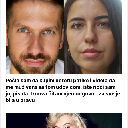
Pošla sam da kupim detetu patike i videla da
me muž vara sa tom udovicom, iste noći sam
joj pisala: Iznova čitam njen odgovor, za sve je
bila u pravu