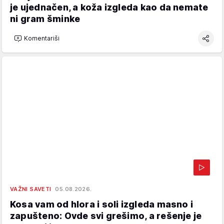
je ujednačen, a koža izgleda kao da nemate
ni gram šminke
Komentariši
VAŽNI SAVETI
05.08.2026.
Kosa vam od hlora i soli izgleda masno i
zapušteno: Ovde svi grešimo, a rešenje je