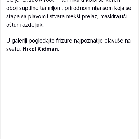
oboji suptilno tamnijom, prirodnom nijansom koja se
stapa sa plavom i stvara mekši prelaz, maskirajući
oštar razdeljak.
U galeriji pogledajte frizure najpoznatije plavuše na
svetu,
Nikol Kidman.