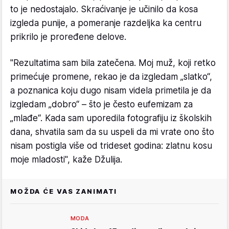
to je nedostajalo. Skraćivanje je učinilo da kosa
izgleda punije, a pomeranje razdeljka ka centru
prikrilo je proređene delove.
"Rezultatima sam bila zatečena. Moj muž, koji retko
primećuje promene, rekao je da izgledam „slatko“,
a poznanica koju dugo nisam videla primetila je da
izgledam „dobro“ – što je često eufemizam za
„mlađe“. Kada sam uporedila fotografiju iz školskih
dana, shvatila sam da su uspeli da mi vrate ono što
nisam postigla više od trideset godina: zlatnu kosu
moje mladosti", kaže Džulija.
MOŽDA ĆE VAS ZANIMATI
MODA