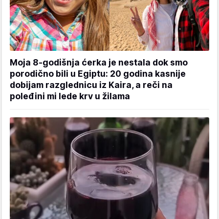
Moja 8-godišnja ćerka je nestala dok smo
porodično bili u Egiptu: 20 godina kasnije
dobijam razglednicu iz Kaira, a reči na
poleđini mi lede krv u žilama