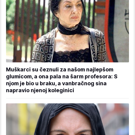
Muškarci su čeznuli za našom najlepšom
glumicom, a ona pala na šarm profesora: S
njom je bio u braku, a vanbračnog sina
napravio njenoj koleginici