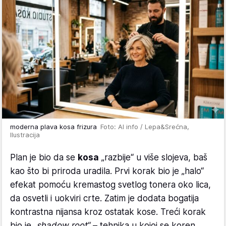
moderna plava kosa frizura
Foto: AI info / Lepa&Srećna,
Ilustracija
Plan je bio da se
kosa
„razbije“ u više slojeva, baš
kao što bi priroda uradila. Prvi korak bio je „halo“
efekat pomoću kremastog svetlog tonera oko lica,
da osvetli i uokviri crte. Zatim je dodata bogatija
kontrastna nijansa kroz ostatak kose. Treći korak
bio je
„shadow root“
– tehnika u kojoj se koren