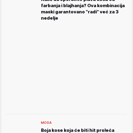
farbanja i blajhanja? Ova kombinacija
maski garantovano "radi" već za 3
nedelje
MODA
Boja kose koja će biti hit proleća