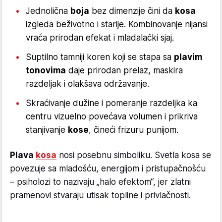
Jednolična
boja
bez dimenzije čini da
kosa
izgleda beživotno i starije. Kombinovanje nijansi
vraća prirodan efekat i mladalački sjaj.
Suptilno tamniji koren koji se stapa sa
plavim
tonovima
daje prirodan prelaz, maskira
razdeljak i olakšava održavanje.
Skraćivanje dužine i pomeranje razdeljka ka
centru vizuelno povećava volumen i prikriva
stanjivanje
kose
, čineći frizuru punijom.
Plava
kosa
nosi posebnu simboliku. Svetla kosa se
povezuje sa mladošću, energijom i pristupačnošću
– psiholozi to nazivaju „halo efektom“, jer zlatni
pramenovi stvaraju utisak topline i privlačnosti.