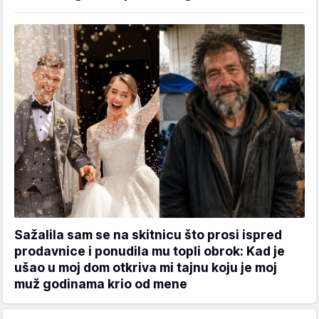
Sažalila sam se na skitnicu što prosi ispred
prodavnice i ponudila mu topli obrok: Kad je
ušao u moj dom otkriva mi tajnu koju je moj
muž godinama krio od mene