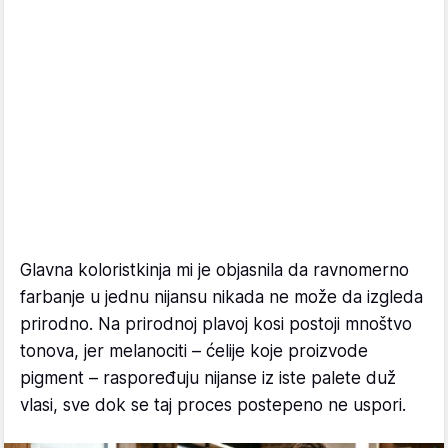
Glavna koloristkinja mi je objasnila da ravnomerno
farbanje u jednu nijansu nikada ne može da izgleda
prirodno. Na prirodnoj plavoj kosi postoji mnoštvo
tonova, jer melanociti – ćelije koje proizvode
pigment – raspoređuju nijanse iz iste palete duž
vlasi, sve dok se taj proces postepeno ne uspori.