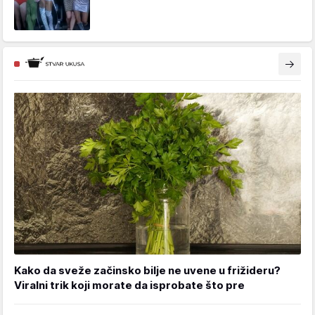
Kako da sveže začinsko bilje ne uvene u frižideru?
Viralni trik koji morate da isprobate što pre