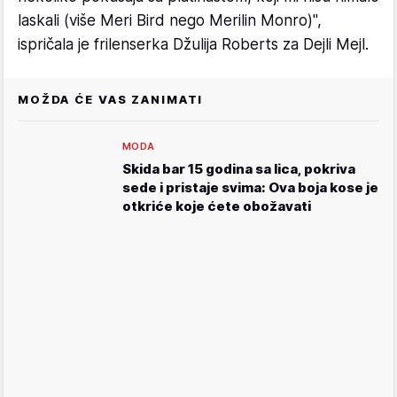
laskali (više Meri Bird nego Merilin Monro)",
ispričala je frilenserka Džulija Roberts za Dejli Mejl.
MOŽDA ĆE VAS ZANIMATI
MODA
Skida bar 15 godina sa lica, pokriva
sede i pristaje svima: Ova boja kose je
otkriće koje ćete obožavati