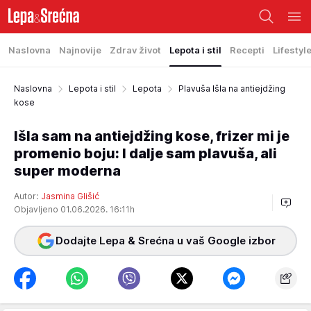
Naslovna
Najnovije
Zdrav život
Lepota i stil
Recepti
Lifestyl
Naslovna
Lepota i stil
Lepota
Plavuša Išla na antiejdžing
kose
Išla sam na antiejdžing kose, frizer mi je
promenio boju: I dalje sam plavuša, ali
super moderna
Autor:
Jasmina Glišić
Objavljeno 01.06.2026. 16:11h
Dodajte Lepa & Srećna u vaš Google izbor