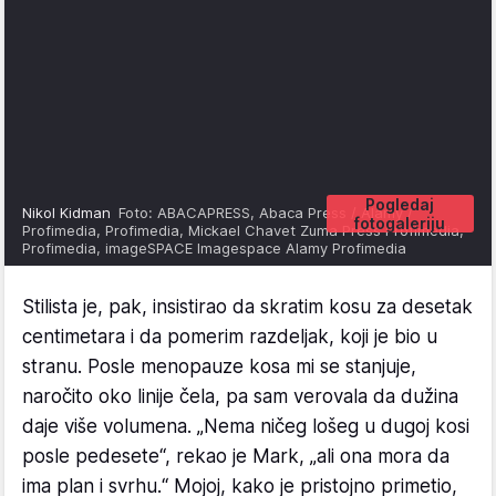
Pogledaj
Nikol Kidman
Foto: ABACAPRESS, Abaca Press / Alamy /
fotogaleriju
Profimedia, Profimedia, Mickael Chavet Zuma Press Profimedia,
Profimedia, imageSPACE Imagespace Alamy Profimedia
Stilista je, pak, insistirao da skratim kosu za desetak
centimetara i da pomerim razdeljak, koji je bio u
stranu. Posle menopauze kosa mi se stanjuje,
naročito oko linije čela, pa sam verovala da dužina
daje više volumena. „Nema ničeg lošeg u dugoj kosi
posle pedesete“, rekao je Mark, „ali ona mora da
ima plan i svrhu.“ Mojoj, kako je pristojno primetio,