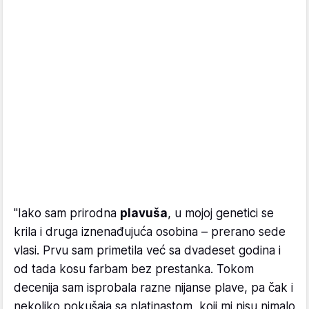
"Iako sam prirodna
plavuša
, u mojoj genetici se
krila i druga iznenađujuća osobina – prerano sede
vlasi. Prvu sam primetila već sa dvadeset godina i
od tada kosu farbam bez prestanka. Tokom
decenija sam isprobala razne nijanse plave, pa čak i
nekoliko pokušaja sa platinastom, koji mi nisu nimalo