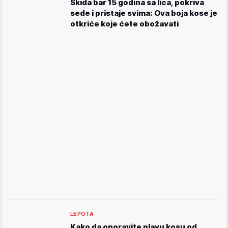
Skida bar 15 godina sa lica, pokriva
sede i pristaje svima: Ova boja kose je
otkriće koje ćete obožavati
LEPOTA
Kako da oporavite plavu kosu od