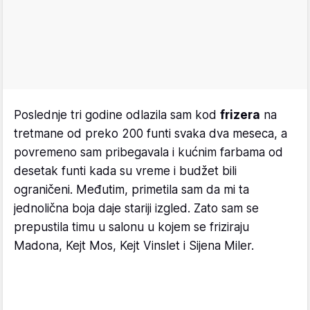
Poslednje tri godine odlazila sam kod
frizera
na
tretmane od preko 200 funti svaka dva meseca, a
povremeno sam pribegavala i kućnim farbama od
desetak funti kada su vreme i budžet bili
ograničeni. Međutim, primetila sam da mi ta
jednolična boja daje stariji izgled. Zato sam se
prepustila timu u salonu u kojem se friziraju
Madona, Kejt Mos, Kejt Vinslet i Sijena Miler.