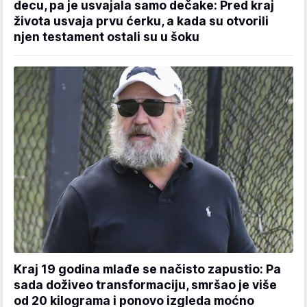
decu, pa je usvajala samo dečake: Pred kraj
života usvaja prvu ćerku, a kada su otvorili
njen testament ostali su u šoku
Kraj 19 godina mlađe se načisto zapustio: Pa
sada doživeo transformaciju, smršao je više
od 20 kilograma i ponovo izgleda moćno