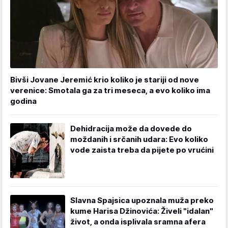
Bivši Jovane Jeremić krio koliko je stariji od nove
verenice: Smotala ga za tri meseca, a evo koliko ima
godina
Dehidracija može da dovede do
moždanih i srčanih udara: Evo koliko
vode zaista treba da pijete po vrućini
Slavna Spajsica upoznala muža preko
kume Harisa Džinovića: Živeli "idalan"
život, a onda isplivala sramna afera