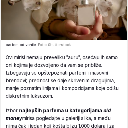
parfem od vanile
Foto: Shutterstock
Ovi mirisi nemaju preveliku "auru", osećaju ih samo
oni kojima je dozvoljeno da vam se približe.
Izbegavaju se opštepoznati parfemi i masovni
brendovi; prednost se daje skrivenim draguljima,
manje poznatim linijama i kompozicijama koje odišu
diskretnim luksuzom.
Izbor
najlepših parfema u kategorijama
old
money
mirisa pogledajte u galeriji slika, a među
njima čak i jedan koji košta blizu 1.000 dolara i za