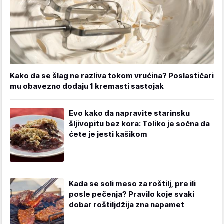
Kako da se šlag ne razliva tokom vrućina? Poslastičari
mu obavezno dodaju 1 kremasti sastojak
Evo kako da napravite starinsku
šljivopitu bez kora: Toliko je sočna da
ćete je jesti kašikom
Kada se soli meso za roštilj, pre ili
posle pečenja? Pravilo koje svaki
dobar roštiljdžija zna napamet