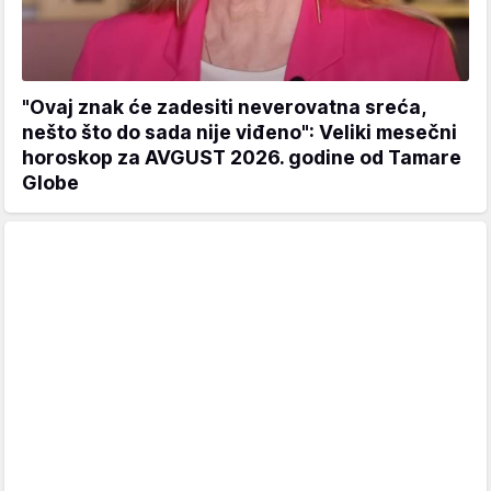
"Ovaj znak će zadesiti neverovatna sreća,
nešto što do sada nije viđeno": Veliki mesečni
horoskop za AVGUST 2026. godine od Tamare
Globe