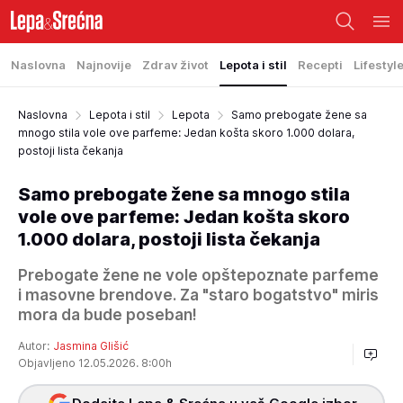
Naslovna
Najnovije
Zdrav život
Lepota i stil
Recepti
Lifestyl
Naslovna
Lepota i stil
Lepota
Samo prebogate žene sa
mnogo stila vole ove parfeme: Jedan košta skoro 1.000 dolara,
postoji lista čekanja
Samo prebogate žene sa mnogo stila
vole ove parfeme: Jedan košta skoro
1.000 dolara, postoji lista čekanja
Prebogate žene ne vole opštepoznate parfeme
i masovne brendove. Za "staro bogatstvo" miris
mora da bude poseban!
Autor:
Jasmina Glišić
Objavljeno 12.05.2026. 8:00h