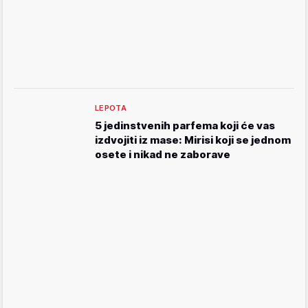
LEPOTA
5 jedinstvenih parfema koji će vas
izdvojiti iz mase: Mirisi koji se jednom
osete i nikad ne zaborave