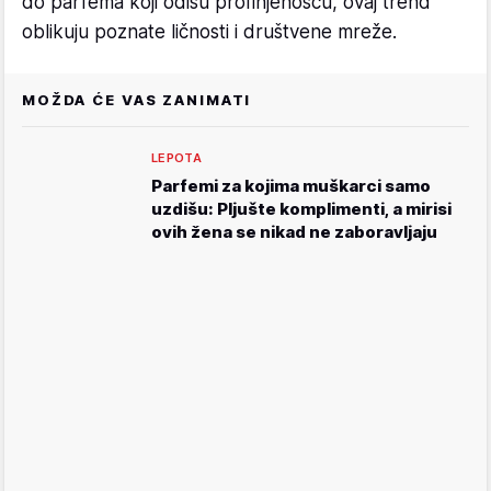
do parfema koji odišu profinjenošću, ovaj trend
oblikuju poznate ličnosti i društvene mreže.
MOŽDA ĆE VAS ZANIMATI
LEPOTA
Parfemi za kojima muškarci samo
uzdišu: Pljušte komplimenti, a mirisi
ovih žena se nikad ne zaboravljaju