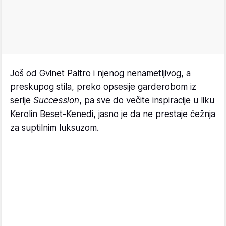
Još od Gvinet Paltro i njenog nenametljivog, a
preskupog stila, preko opsesije garderobom iz
serije
Succession
, pa sve do večite inspiracije u liku
Kerolin Beset-Kenedi, jasno je da ne prestaje čežnja
za suptilnim luksuzom.