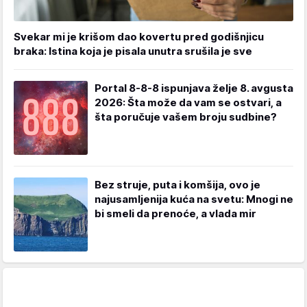
Svekar mi je krišom dao kovertu pred godišnjicu
braka: Istina koja je pisala unutra srušila je sve
Portal 8-8-8 ispunjava želje 8. avgusta
2026: Šta može da vam se ostvari, a
šta poručuje vašem broju sudbine?
Bez struje, puta i komšija, ovo je
najusamljenija kuća na svetu: Mnogi ne
bi smeli da prenoće, a vlada mir