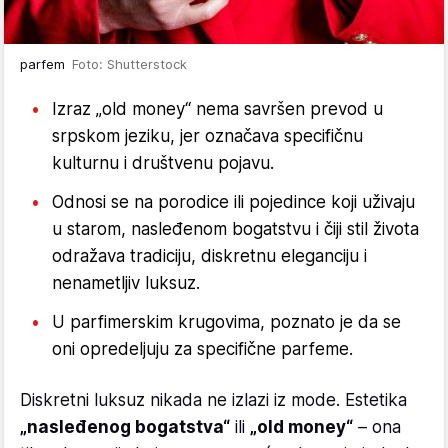
parfem
Foto: Shutterstock
Izraz „old money“ nema savršen prevod u
srpskom jeziku, jer označava specifičnu
kulturnu i društvenu pojavu.
Odnosi se na porodice ili pojedince koji uživaju
u starom, nasleđenom bogatstvu i čiji stil života
odražava tradiciju, diskretnu eleganciju i
nenametljiv luksuz.
U parfimerskim krugovima, poznato je da se
oni opredeljuju za specifične parfeme.
Diskretni luksuz nikada ne izlazi iz mode. Estetika
„nasleđenog bogatstva“
ili
„old money“
– ona