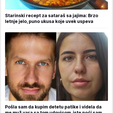
Starinski recept za sataraš sa jajima: Brzo
letnje jelo, puno ukusa koje uvek uspeva
Pošla sam da kupim detetu patike i videla da
me muž vara sa tom udovicom, iste noći sam