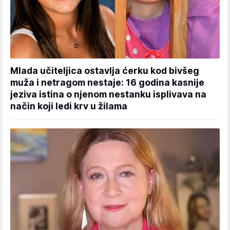
Mlada učiteljica ostavlja ćerku kod bivšeg
muža i netragom nestaje: 16 godina kasnije
jeziva istina o njenom nestanku isplivava na
način koji ledi krv u žilama