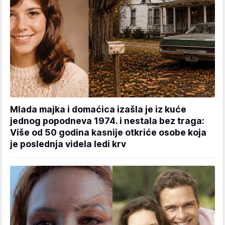
Mlada majka i domaćica izašla je iz kuće
jednog popodneva 1974. i nestala bez traga:
Više od 50 godina kasnije otkriće osobe koja
je poslednja videla ledi krv