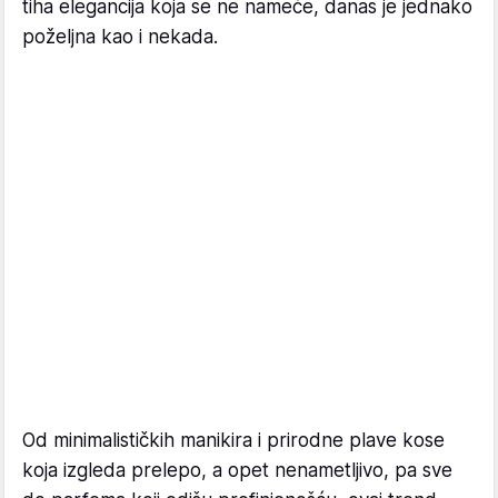
tiha elegancija koja se ne nameće, danas je jednako
poželjna kao i nekada.
Od minimalističkih manikira i prirodne plave kose
koja izgleda prelepo, a opet nenametljivo, pa sve