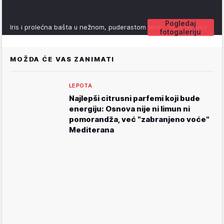
Pogledaj
Iris i prolećna bašta u nežnom, puderastom tonu.
Foto: Promo
fotogaleriju
MOŽDA ĆE VAS ZANIMATI
LEPOTA
Najlepši citrusni parfemi koji bude
energiju: Osnova nije ni limun ni
pomorandža, već "zabranjeno voće"
Mediterana