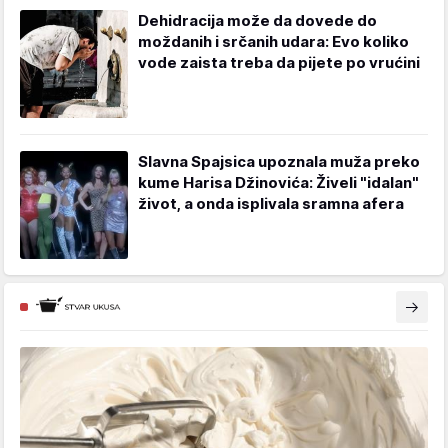
Dehidracija može da dovede do
moždanih i srčanih udara: Evo koliko
vode zaista treba da pijete po vrućini
Slavna Spajsica upoznala muža preko
kume Harisa Džinovića: Živeli "idalan"
život, a onda isplivala sramna afera