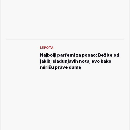
LEPOTA
Najbolji parfemi za posao: Bežite od
jakih, sladunjavih nota, evo kako
mirišu prave dame