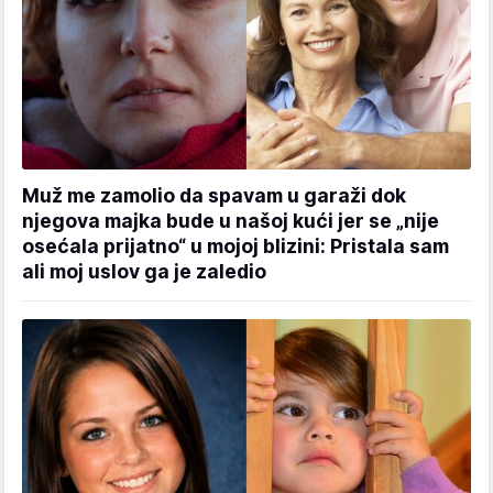
Muž me zamolio da spavam u garaži dok
njegova majka bude u našoj kući jer se „nije
osećala prijatno“ u mojoj blizini: Pristala sam
ali moj uslov ga je zaledio