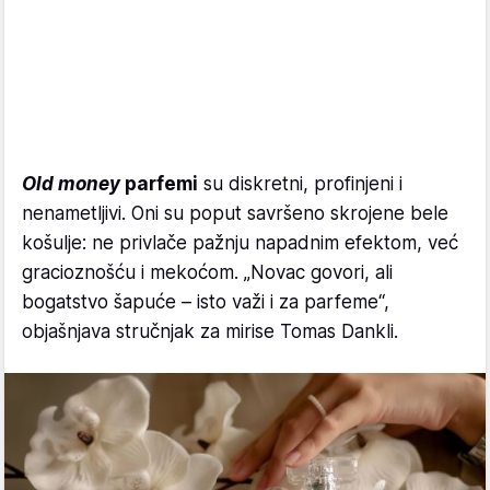
Old money
parfemi
su diskretni, profinjeni i
nenametljivi. Oni su poput savršeno skrojene bele
košulje: ne privlače pažnju napadnim efektom, već
gracioznošću i mekoćom. „Novac govori, ali
bogatstvo šapuće – isto važi i za parfeme“,
objašnjava stručnjak za mirise Tomas Dankli.