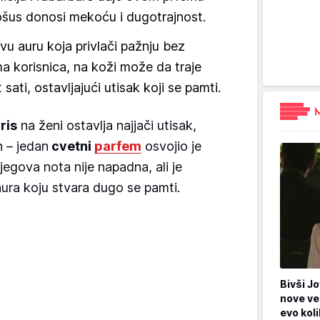
ošus donosi mekoću i dugotrajnost.
ivu auru koja privlači pažnju bez
a korisnica, na koži može da traje
ati, ostavljajući utisak koji se pamti.
ris
na ženi ostavlja najjači utisak,
 – jedan
cvetni
parfem
osvojio je
jegova nota nije napadna, ali je
ura koju stvara dugo se pamti.
Bivši Jo
nove ve
evo kol