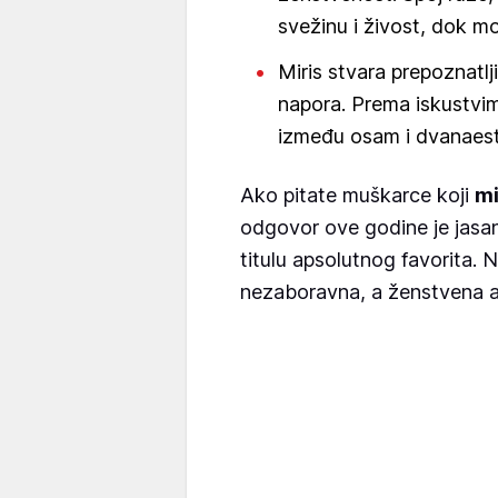
svežinu i živost, dok m
Miris stvara prepoznatlj
napora. Prema iskustvim
između osam i dvanaest s
Ako pitate muškarce koji
mi
odgovor ove godine je jasan
titulu apsolutnog favorita. N
nezaboravna, a ženstvena a