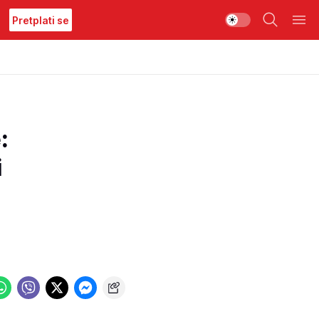
Pretplati se
:
i