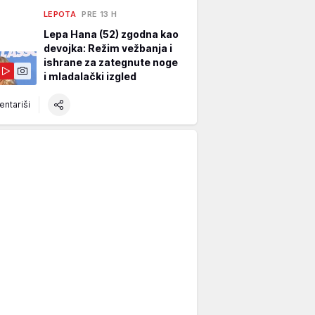
LEPOTA
PRE 13 H
Lepa Hana (52) zgodna kao
devojka: Režim vežbanja i
ishrane za zategnute noge
i mladalački izgled
ntariši