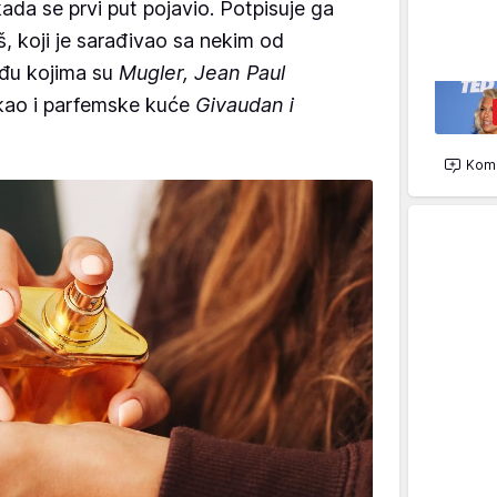
ada se prvi put pojavio. Potpisuje ga
š, koji je sarađivao sa nekim od
đu kojima su
Mugler, Jean Paul
ao i parfemske kuće
Givaudan i
Kome