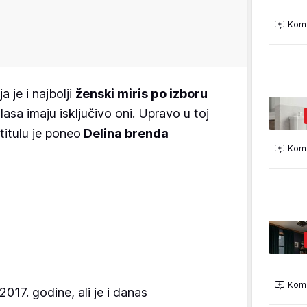
Kome
 je i najbolji
ženski miris po izboru
glasa imaju isključivo oni. Upravo u toj
titulu je poneo
Delina brenda
Kome
Kome
017. godine, ali je i danas