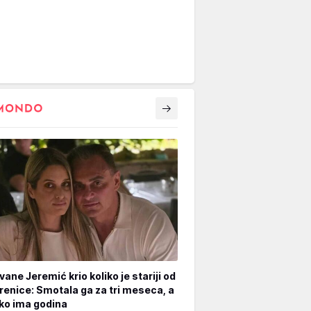
vane Jeremić krio koliko je stariji od
renice: Smotala ga za tri meseca, a
iko ima godina