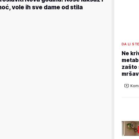
oć, vole ih sve dame od stila
DA LI ST
Ne kri
metabo
zašto 
mršav
Kome