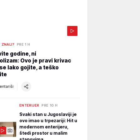
E ZNALI?
PRE 1 H
vite godine, ni
lizam: Ovo je pravi krivac
se lako gojite, a teško
ite
ntariši
ENTERIJER
PRE 10 H
Svaki stan u Jugoslaviji je
ovo imao u trpezariji: Hit u
modernom enterijeru,
štedi prostor u malim
stanovima