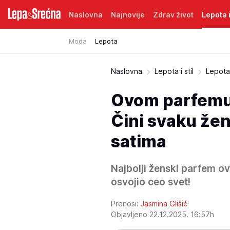
Naslovna
Najnovije
Zdrav život
Lepota i
Moda
Lepota
Naslovna
Lepota i stil
Lepota
Ovom parfemu 
Čini svaku žen
satima
Najbolji ženski parfem o
osvojio ceo svet!
Prenosi:
Jasmina Glišić
Objavljeno 22.12.2025. 16:57h