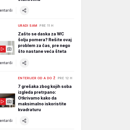
ntariši
URADI SAM
PRE 11 H
Zašto se daska za WC
šolju pomera? Rešite ovaj
problem za čas, pre nego
što nastane veća šteta
ntariši
ENTERIJER OD A DO Ž
PRE 12 H
7 grešaka zbog kojih soba
izgleda pretrpano:
Otkrivamo kako da
maksimalno iskoristite
kvadraturu
ntariši