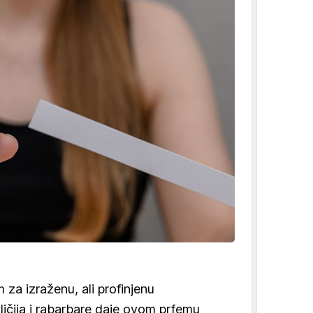
 za izraženu, ali profinjenu
ličija i rabarbare daje ovom prfemu