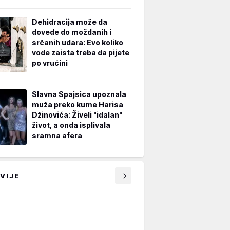
Dehidracija može da
dovede do moždanih i
srčanih udara: Evo koliko
vode zaista treba da pijete
po vrućini
Slavna Spajsica upoznala
muža preko kume Harisa
Džinovića: Živeli "idalan"
život, a onda isplivala
sramna afera
VIJE