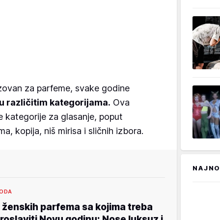
lizovan za parfeme, svake godine
 u različitim kategorijama.
Ova
e kategorije za glasanje, poput
, kopija, niš mirisa i sličnih izbora.
NAJNO
ODA
 ženskih parfema sa kojima treba
roslaviti Novu godinu: Nose luksuz i