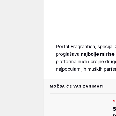
Portal Fragrantica, specija
proglašava
najbolje mirise
platforma nudi i brojne drug
najpopularnijih muških parfema
MOŽDA ĆE VAS ZANIMATI
M
5
p