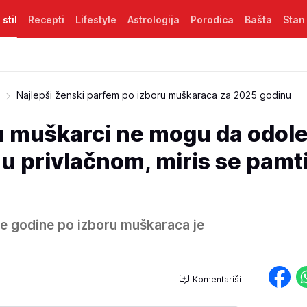
 stil
Recepti
Lifestyle
Astrologija
Porodica
Bašta
Stan
Najlepši ženski parfem po izboru muškaraca za 2025 godinu
muškarci ne mogu da odole
u privlačnom, miris se pamt
ve godine po izboru muškaraca je
Komentariši