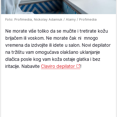
Foto: Profimedia, Nickolay Adamiuk / Alamy / Profimedia
Ne morate više toliko da se mučite i tretirate kožu
brijačem ili voskom. Ne morate čak ni mnogo
vremena da izdvojite ili idete u salon. Novi depilator
na tržištu vam omogućava olakšano uklanjanje
dlačica posle kog vam koža ostaje glatka i bez
iritacije. Nabavite
Claviro depilator
!