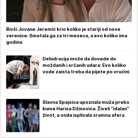
Bivši Jovane Jeremić krio koliko je stariji od nove
verenice: Smotala ga za tri meseca, a evo koliko ima
godina
Dehidracija može da dovede do
moždanih i srčanih udara: Evo koliko
vode zaista treba da pijete po vrućini
Slavna Spajsica upoznala muža preko
kume Harisa Džinovića: Živeli "idalan"
život, a onda isplivala sramna afera