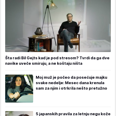
Šta radi Bil Gejts kad je pod stresom? Tvrdi da ga dve
navike uveče smiruju, a ne koštaju ništa
Moj muž je počeo da posećuje majku
svake nedelje: Mesec dana krenula
sam za njim i otrkrila nešto pretužno
5 japanskih pravila za letnju negu kože