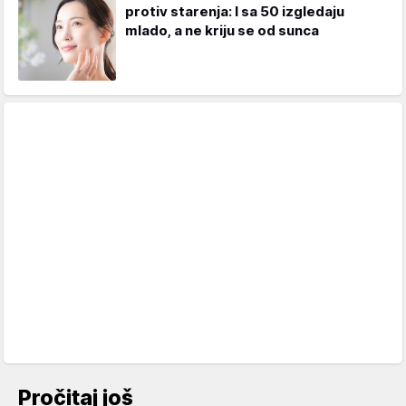
protiv starenja: I sa 50 izgledaju
mlado, a ne kriju se od sunca
Pročitaj još