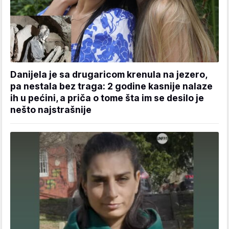
Danijela je sa drugaricom krenula na jezero,
pa nestala bez traga: 2 godine kasnije nalaze
ih u pećini, a priča o tome šta im se desilo je
nešto najstrašnije