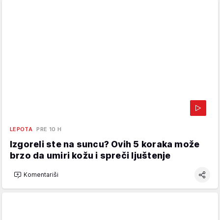
LEPOTA
PRE 10 H
Izgoreli ste na suncu? Ovih 5 koraka može
brzo da umiri kožu i spreči ljuštenje
Komentariši