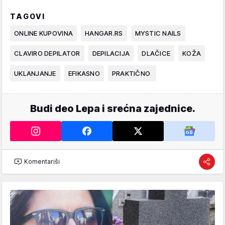
TAGOVI
ONLINE KUPOVINA
HANGAR.RS
MYSTIC NAILS
CLAVIRO DEPILATOR
DEPILACIJA
DLAČICE
KOŽA
UKLANJANJE
EFIKASNO
PRAKTIČNO
Budi deo Lepa i srećna zajednice.
Komentariši