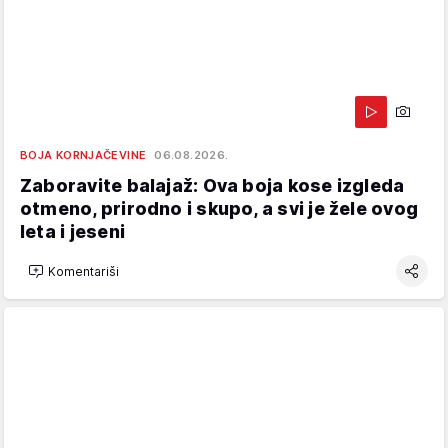
BOJA KORNJAČEVINE
06.08.2026.
Zaboravite balajaž: Ova boja kose izgleda
otmeno, prirodno i skupo, a svi je žele ovog
leta i jeseni
Komentariši