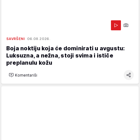
SAVRŠENI
06.08.2026.
Boja noktiju koja će dominirati u avgustu:
Luksuzna, a nežna, stoji svima i ističe
preplanulu kožu
Komentariši