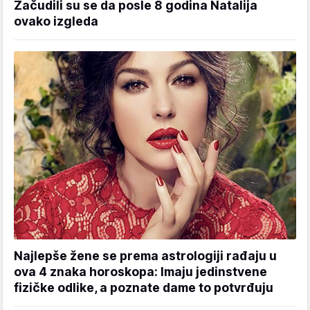
Začudili su se da posle 8 godina Natalija
ovako izgleda
Najlepše žene se prema astrologiji rađaju u
ova 4 znaka horoskopa: Imaju jedinstvene
fizičke odlike, a poznate dame to potvrđuju