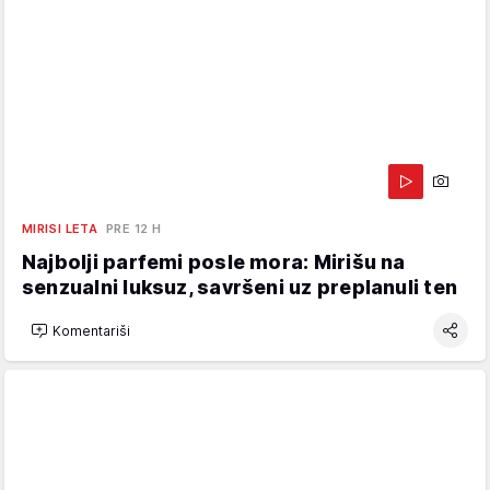
MIRISI LETA
PRE 12 H
Najbolji parfemi posle mora: Mirišu na
senzualni luksuz, savršeni uz preplanuli ten
Komentariši