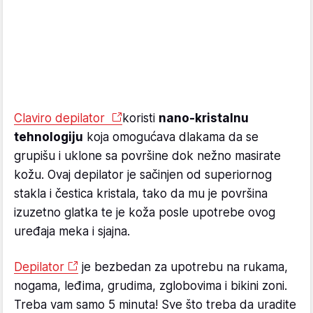
Claviro depilator
koristi
nano-kristalnu
tehnologiju
koja omogućava dlakama da se
grupišu i uklone sa površine dok nežno masirate
kožu. Ovaj depilator je sačinjen od superiornog
stakla i čestica kristala, tako da mu je površina
izuzetno glatka te je koža posle upotrebe ovog
uređaja meka i sjajna.
Depilator
je bezbedan za upotrebu na rukama,
nogama, leđima, grudima, zglobovima i bikini zoni.
Treba vam samo 5 minuta! Sve što treba da uradite