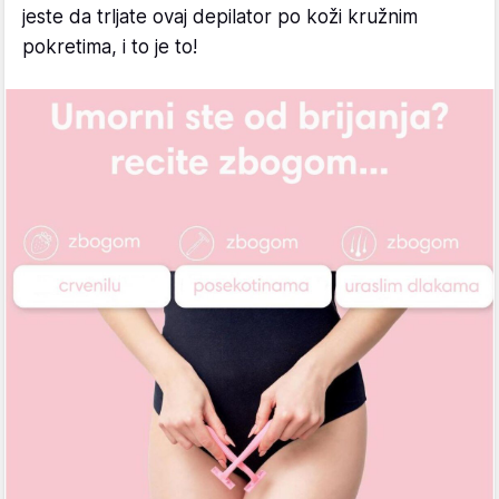
jeste da trljate ovaj depilator po koži kružnim
pokretima, i to je to!