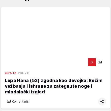
LEPOTA
PRE 7 H
Lepa Hana (52) zgodna kao devojka: Režim
vežbanja i ishrane za zategnute noge i
mladalački izgled
Komentariši