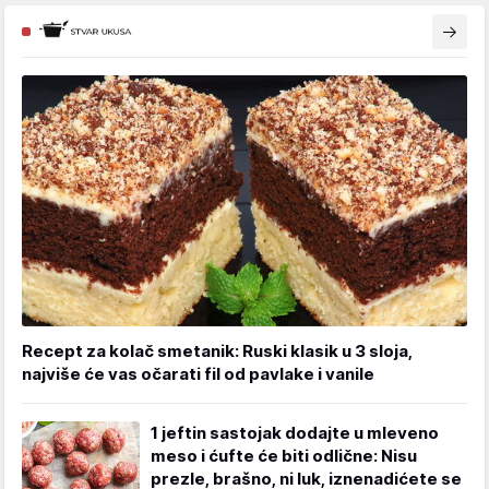
Recept za kolač smetanik: Ruski klasik u 3 sloja,
najviše će vas očarati fil od pavlake i vanile
1 jeftin sastojak dodajte u mleveno
meso i ćufte će biti odlične: Nisu
prezle, brašno, ni luk, iznenadićete se