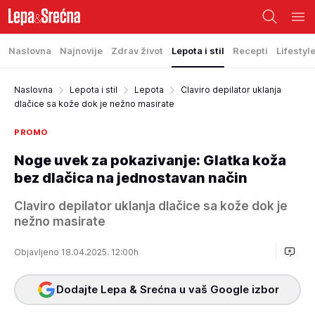
Naslovna
Najnovije
Zdrav život
Lepota i stil
Recepti
Lifestyl
Naslovna
Lepota i stil
Lepota
Claviro depilator uklanja
dlačice sa kože dok je nežno masirate
PROMO
Noge uvek za pokazivanje: Glatka koža
bez dlačica na jednostavan način
Claviro depilator uklanja dlačice sa kože dok je
nežno masirate
Objavljeno 18.04.2025. 12:00h
Dodajte Lepa & Srećna u vaš Google izbor