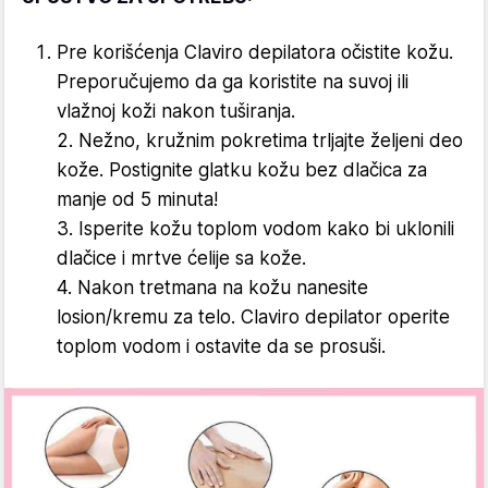
Pre korišćenja Claviro depilatora očistite kožu.
Preporučujemo da ga koristite na suvoj ili
vlažnoj koži nakon tuširanja.
2. Nežno, kružnim pokretima trljajte željeni deo
kože. Postignite glatku kožu bez dlačica za
manje od 5 minuta!
3. Isperite kožu toplom vodom kako bi uklonili
dlačice i mrtve ćelije sa kože.
4. Nakon tretmana na kožu nanesite
losion/kremu za telo. Claviro depilator operite
toplom vodom i ostavite da se prosuši.