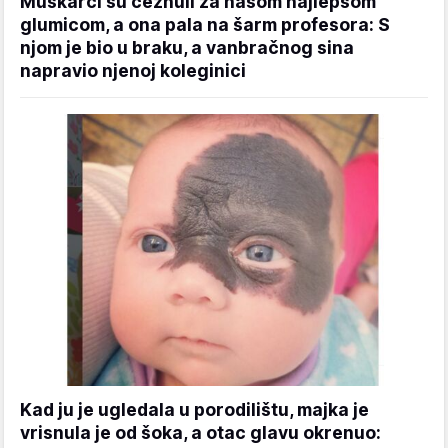
Muškarci su čeznuli za našom najlepšom
glumicom, a ona pala na šarm profesora: S
njom je bio u braku, a vanbračnog sina
napravio njenoj koleginici
Kad ju je ugledala u porodilištu, majka je
vrisnula je od šoka, a otac glavu okrenuo: