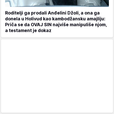
Roditelji ga prodali Anđelini Džoli, a ona ga
donela u Holivud kao kambodžansku amajliju:
Priča se da OVAJ SIN najviše manipuliše njom,
a testament je dokaz