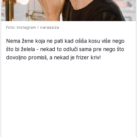
Foto: Instagram / naraaziza
Nema žene koja ne pati kad ošiša kosu više nego
što bi želela - nekad to odluči sama pre nego što
dovoljno promisli, a nekad je frizer kriv!