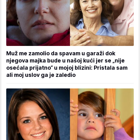
Muž me zamolio da spavam u garaži dok
njegova majka bude u našoj kući jer se „nije
osećala prijatno“ u mojoj blizini: Pristala sam
ali moj uslov ga je zaledio