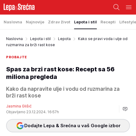
Naslovna
Najnovije
Zdrav život
Lepota i stil
Recepti
Lifestyl
Naslovna
Lepota i stil
Lepota
Kako se pravi voda i ulje od
ruzmarina za brži rast kose
PROBAJTE
Spas za brzi rast kose: Recept sa 56
miliona pregleda
Kako da napravite ulje i vodu od ruzmarina za
brži rast kose
Jasmina Glišić
Objavljeno 23.12.2024. 16:57h
Dodajte Lepa & Srećna u vaš Google izbor