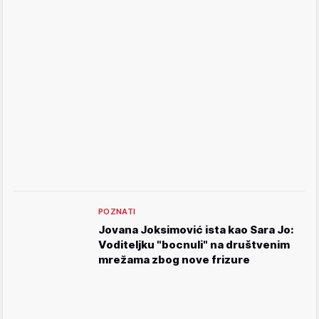
POZNATI
Jovana Joksimović ista kao Sara Jo:
Voditeljku "bocnuli" na društvenim
mrežama zbog nove frizure