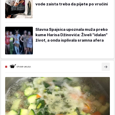
vode zaista treba da pijete po vrućini
Slavna Spajsica upoznala muža preko
kume Harisa Džinovića: Živeli "idalan"
život, a onda isplivala sramna afera