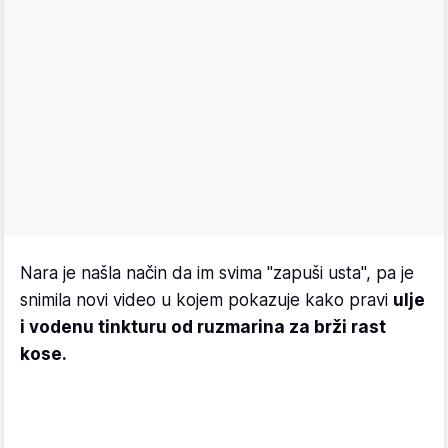
Nara je našla način da im svima "zapuši usta", pa je
snimila novi video u kojem pokazuje kako pravi
ulje
i vodenu tinkturu od ruzmarina za brži rast
kose.