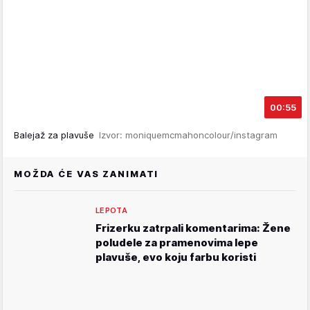
00:55
Balejaž za plavuše
Izvor: moniquemcmahoncolour/instagram
MOŽDA ĆE VAS ZANIMATI
LEPOTA
Frizerku zatrpali komentarima: Žene
poludele za pramenovima lepe
plavuše, evo koju farbu koristi