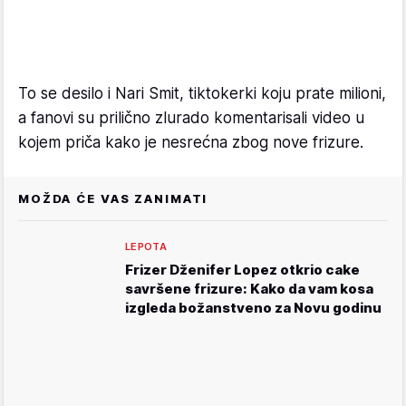
To se desilo i Nari Smit, tiktokerki koju prate milioni,
a fanovi su prilično zlurado komentarisali video u
kojem priča kako je nesrećna zbog nove frizure.
MOŽDA ĆE VAS ZANIMATI
LEPOTA
Frizer Dženifer Lopez otkrio cake
savršene frizure: Kako da vam kosa
izgleda božanstveno za Novu godinu