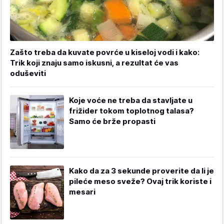
Zašto treba da kuvate povrće u kiseloj vodi i kako:
Trik koji znaju samo iskusni, a rezultat će vas
oduševiti
Koje voće ne treba da stavljate u
frižider tokom toplotnog talasa?
Samo će brže propasti
Kako da za 3 sekunde proverite da li je
pileće meso sveže? Ovaj trik koriste i
mesari