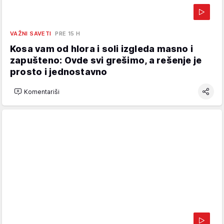
VAŽNI SAVETI
PRE 15 H
Kosa vam od hlora i soli izgleda masno i
zapušteno: Ovde svi grešimo, a rešenje je
prosto i jednostavno
Komentariši