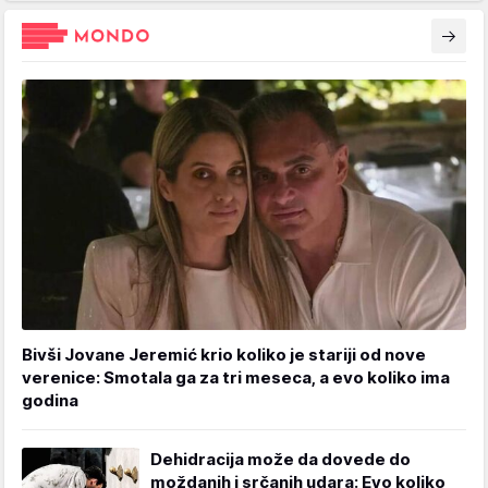
Bivši Jovane Jeremić krio koliko je stariji od nove
verenice: Smotala ga za tri meseca, a evo koliko ima
godina
Dehidracija može da dovede do
moždanih i srčanih udara: Evo koliko