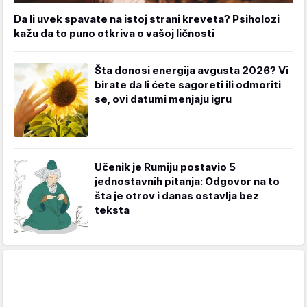
Da li uvek spavate na istoj strani kreveta? Psiholozi
kažu da to puno otkriva o vašoj ličnosti
Šta donosi energija avgusta 2026? Vi
birate da li ćete sagoreti ili odmoriti
se, ovi datumi menjaju igru
Učenik je Rumiju postavio 5
jednostavnih pitanja: Odgovor na to
šta je otrov i danas ostavlja bez
teksta