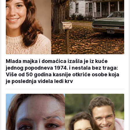
Mlada majka i domaćica izašla je iz kuće
jednog popodneva 1974. i nestala bez traga:
Više od 50 godina kasnije otkriće osobe koja
je poslednja videla ledi krv