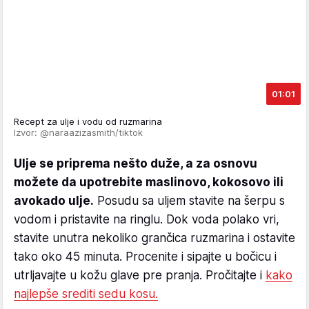
01:01
Recept za ulje i vodu od ruzmarina
Izvor: @naraazizasmith/tiktok
Ulje se priprema nešto duže, a za osnovu
možete da upotrebite maslinovo, kokosovo ili
avokado ulje.
Posudu sa uljem stavite na šerpu s
vodom i pristavite na ringlu. Dok voda polako vri,
stavite unutra nekoliko grančica ruzmarina i ostavite
tako oko 45 minuta. Procenite i sipajte u bočicu i
utrljavajte u kožu glave pre pranja. Pročitajte i
kako
najlepše srediti sedu kosu.