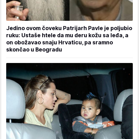
Jedino ovom čoveku Patrijarh Pavle je poljubio
ruku: Ustaše htele da mu deru kožu sa leđa, a
on obožavao snaju Hrvaticu, pa sramno
skončao u Beogradu