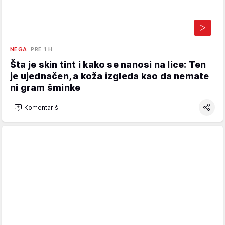
NEGA
PRE 1 H
Šta je skin tint i kako se nanosi na lice: Ten
je ujednačen, a koža izgleda kao da nemate
ni gram šminke
Komentariši