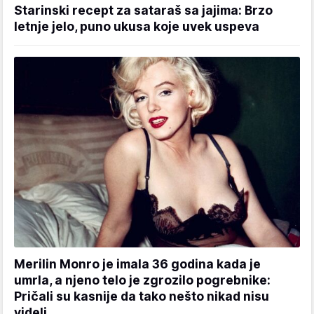
Starinski recept za sataraš sa jajima: Brzo
letnje jelo, puno ukusa koje uvek uspeva
Merilin Monro je imala 36 godina kada je
umrla, a njeno telo je zgrozilo pogrebnike:
Pričali su kasnije da tako nešto nikad nisu
videli