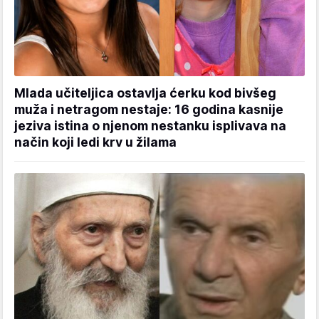
Mlada učiteljica ostavlja ćerku kod bivšeg
muža i netragom nestaje: 16 godina kasnije
jeziva istina o njenom nestanku isplivava na
način koji ledi krv u žilama