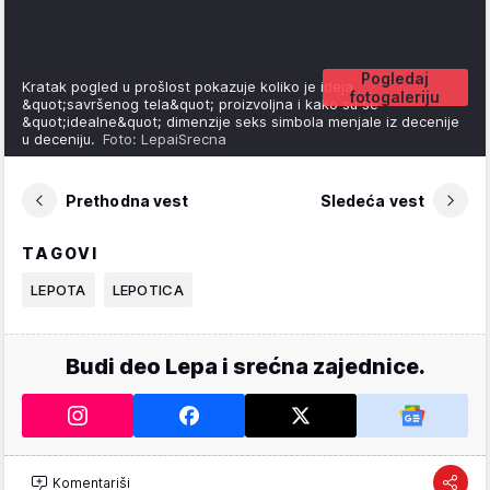
Pogledaj
Kratak pogled u prošlost pokazuje koliko je ideja
fotogaleriju
&quot;savršenog tela&quot; proizvoljna i kako su se
&quot;idealne&quot; dimenzije seks simbola menjale iz decenije
u deceniju.
Foto: LepaiSrecna
Prethodna vest
Sledeća vest
TAGOVI
LEPOTA
LEPOTICA
Budi deo Lepa i srećna zajednice.
Komentariši