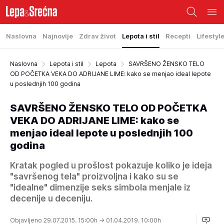
Naslovna
Najnovije
Zdrav život
Lepota i stil
Recepti
Lifestyl
Naslovna
Lepota i stil
Lepota
SAVRŠENO ŽENSKO TELO
OD POČETKA VEKA DO ADRIJANE LIME: kako se menjao ideal lepote
u poslednjih 100 godina
SAVRŠENO ŽENSKO TELO OD POČETKA
VEKA DO ADRIJANE LIME: kako se
menjao ideal lepote u poslednjih 100
godina
Kratak pogled u prošlost pokazuje koliko je ideja
"savršenog tela" proizvoljna i kako su se
"idealne" dimenzije seks simbola menjale iz
decenije u deceniju.
Objavljeno 29.07.2015. 15:00h
→ 01.04.2019. 10:00h