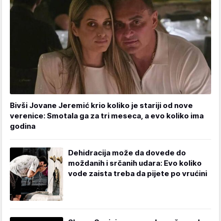
Bivši Jovane Jeremić krio koliko je stariji od nove
verenice: Smotala ga za tri meseca, a evo koliko ima
godina
Dehidracija može da dovede do
moždanih i srčanih udara: Evo koliko
vode zaista treba da pijete po vrućini