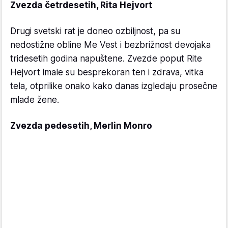
Zvezda četrdesetih, Rita Hejvort
Drugi svetski rat je doneo ozbiljnost, pa su
nedostižne obline Me Vest i bezbrižnost devojaka
tridesetih godina napuštene. Zvezde poput Rite
Hejvort imale su besprekoran ten i zdrava, vitka
tela, otprilike onako kako danas izgledaju prosečne
mlade žene.
Zvezda pedesetih, Merlin Monro