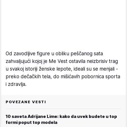
Od zavodljive figure u obliku peščanog sata
zahvaljujući kojoj je Me Vest ostavila neizbrisiv trag
u svakoj istoriji ženske lepote, ideali su se menjali -
preko dečačkih tela, do mišićavih pobornica sporta
i zdravlja.
POVEZANE VESTI
10 saveta Adrijane Lime: kako da uvek budete u top
formi poput top modela