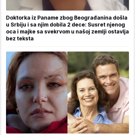
Doktorka iz Paname zbog Beograđanina došla
u Srbiju i sa njim dobila 2 dece: Susret njenog
oca i majke sa svekrvom u našoj zemlji ostavlja
bez teksta