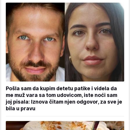
Pošla sam da kupim detetu patike i videla da
me muž vara sa tom udovicom, iste noći sam
joj pisala: Iznova čitam njen odgovor, za sve je
bila u pravu