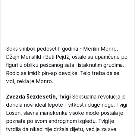
Seks simboli pedesetih godina - Merilin Monro,
Džejn Mensfild i Beti Pejdž, ostale su upamćene po
figuri u obliku peščanog sata i istaknutim grudima.
Rodio se imidž pin-ap devojke. Telo treba da se
vidi, rekla je Monro.
Zvezda šezdesetih, Tvigi
Seksualna revolucija je
donela novi ideal lepote - vitkost i duge noge. Tvigi
Loson, slavna manekenka visoke mode postala je
poznata po svom androginom izgledu. Tvigi je
tvrdila da nikad nije držala dijetu, već je za sve