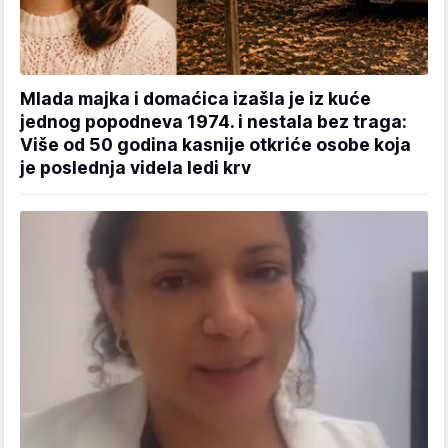
Mlada majka i domaćica izašla je iz kuće
jednog popodneva 1974. i nestala bez traga:
Više od 50 godina kasnije otkriće osobe koja
je poslednja videla ledi krv