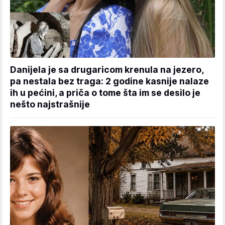
Danijela je sa drugaricom krenula na jezero,
pa nestala bez traga: 2 godine kasnije nalaze
ih u pećini, a priča o tome šta im se desilo je
nešto najstrašnije