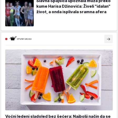
Slavna Spajsica upoznala muža preko
kume Harisa Džinovića: Živeli "idalan"
život, a onda isplivala sramna afera
Voćni ledeni sladoled bez šećera: Najbolji način da se