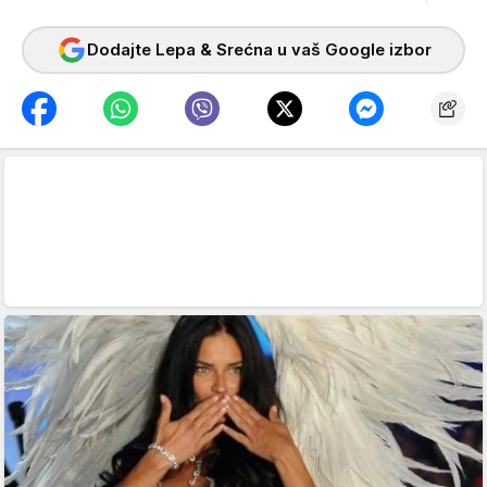
Dodajte Lepa & Srećna u vaš Google izbor