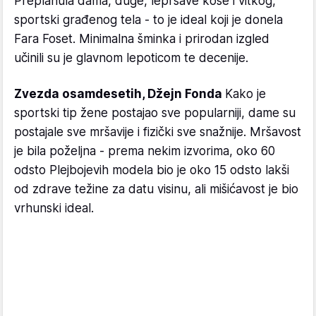
Preplanula dama, duge, lepršave kose i vitkog,
sportski građenog tela - to je ideal koji je donela
Fara Foset. Minimalna šminka i prirodan izgled
učinili su je glavnom lepoticom te decenije.
Zvezda osamdesetih, Džejn Fonda
Kako je
sportski tip žene postajao sve popularniji, dame su
postajale sve mršavije i fizički sve snažnije. Mršavost
je bila poželjna - prema nekim izvorima, oko 60
odsto Plejbojevih modela bio je oko 15 odsto lakši
od zdrave težine za datu visinu, ali mišićavost je bio
vrhunski ideal.