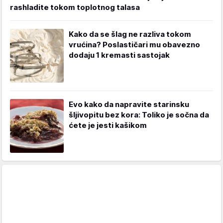
rashladite tokom toplotnog talasa
Kako da se šlag ne razliva tokom
vrućina? Poslastičari mu obavezno
dodaju 1 kremasti sastojak
Evo kako da napravite starinsku
šljivopitu bez kora: Toliko je sočna da
ćete je jesti kašikom