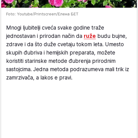
Foto: Youtube/Printscreen/Елена БЕТ
Mnogi ljubitelji cveća svake godine traže
jednostavan i prirodan način da
ruže
budu bujne,
zdrave i da što duže cvetaju tokom leta. Umesto
skupih đubriva i hemijskih preparata, možete
koristiti starinske metode đubrenja prirodnim
sastojcima. Jedna metoda podrazumeva mali trik iz
zamrzivača, a lakos e pravi.