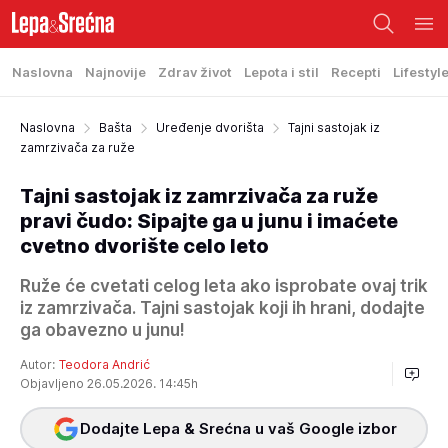
Naslovna
Najnovije
Zdrav život
Lepota i stil
Recepti
Lifestyl
Naslovna
Bašta
Uređenje dvorišta
Tajni sastojak iz
zamrzivača za ruže
Tajni sastojak iz zamrzivača za ruže
pravi čudo: Sipajte ga u junu i imaćete
cvetno dvorište celo leto
Ruže će cvetati celog leta ako isprobate ovaj trik
iz zamrzivača. Tajni sastojak koji ih hrani, dodajte
ga obavezno u junu!
Autor:
Teodora Andrić
Objavljeno 26.05.2026. 14:45h
Dodajte Lepa & Srećna u vaš Google izbor