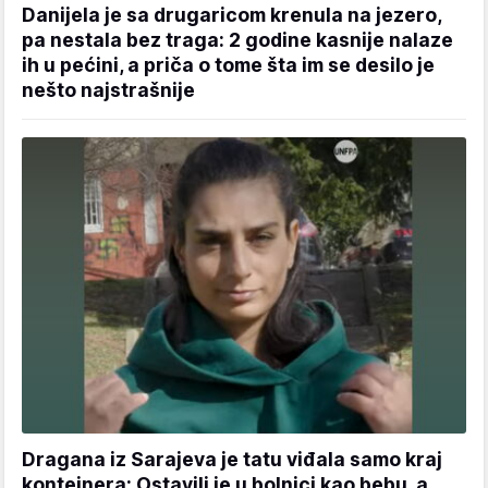
Danijela je sa drugaricom krenula na jezero,
pa nestala bez traga: 2 godine kasnije nalaze
ih u pećini, a priča o tome šta im se desilo je
nešto najstrašnije
Dragana iz Sarajeva je tatu viđala samo kraj
kontejnera: Ostavili je u bolnici kao bebu, a