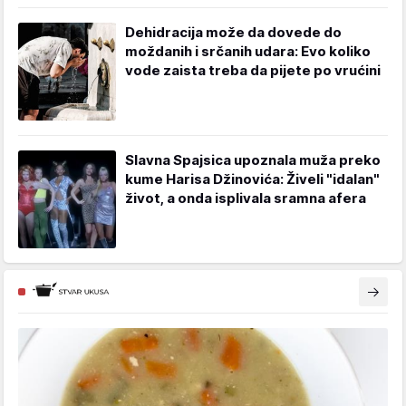
Dehidracija može da dovede do
moždanih i srčanih udara: Evo koliko
vode zaista treba da pijete po vrućini
Slavna Spajsica upoznala muža preko
kume Harisa Džinovića: Živeli "idalan"
život, a onda isplivala sramna afera