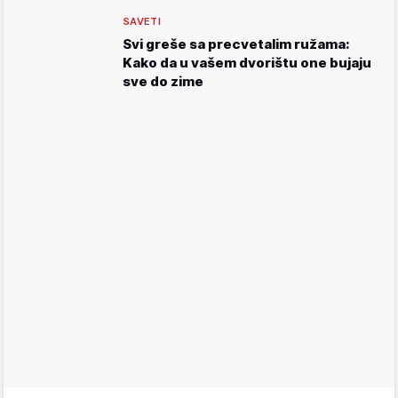
SAVETI
Svi greše sa precvetalim ružama:
Kako da u vašem dvorištu one bujaju
sve do zime