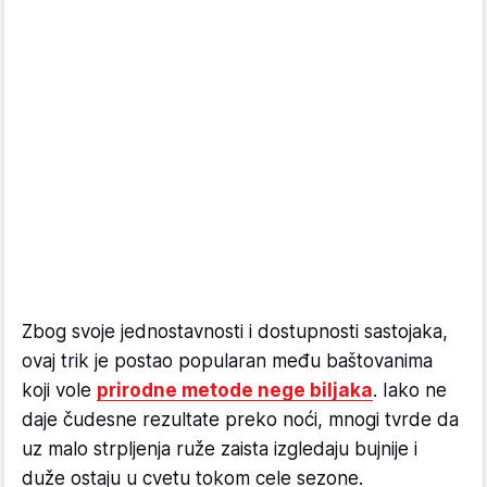
Zbog svoje jednostavnosti i dostupnosti sastojaka,
ovaj trik je postao popularan među baštovanima
koji vole
prirodne metode nege biljaka
. Iako ne
daje čudesne rezultate preko noći, mnogi tvrde da
uz malo strpljenja ruže zaista izgledaju bujnije i
duže ostaju u cvetu tokom cele sezone.