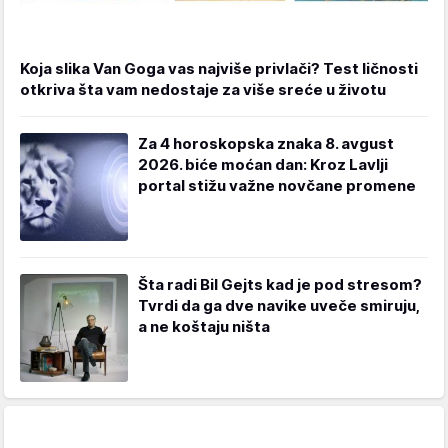
Koja slika Van Goga vas najviše privlači? Test ličnosti
otkriva šta vam nedostaje za više sreće u životu
Za 4 horoskopska znaka 8. avgust
2026. biće moćan dan: Kroz Lavlji
portal stižu važne novčane promene
Šta radi Bil Gejts kad je pod stresom?
Tvrdi da ga dve navike uveče smiruju,
a ne koštaju ništa