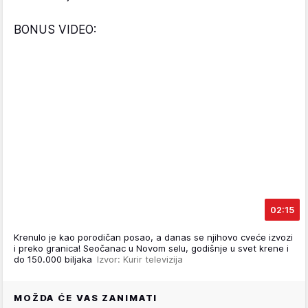
BONUS VIDEO:
02:15
Krenulo je kao porodičan posao, a danas se njihovo cveće izvozi
i preko granica! Seočanac u Novom selu, godišnje u svet krene i
do 150.000 biljaka
Izvor: Kurir televizija
MOŽDA ĆE VAS ZANIMATI