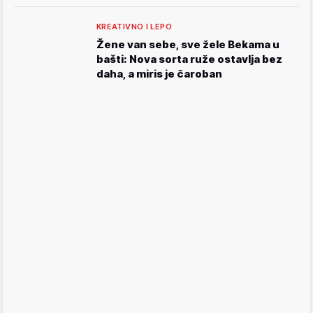
KREATIVNO I LEPO
Žene van sebe, sve žele Bekama u
bašti: Nova sorta ruže ostavlja bez
daha, a miris je čaroban