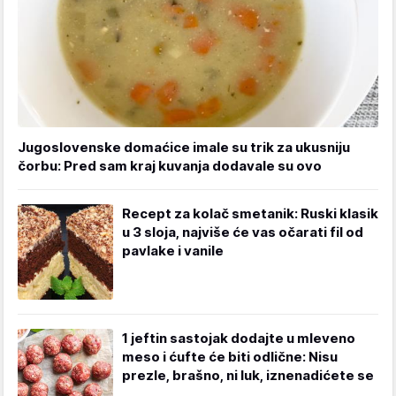
Jugoslovenske domaćice imale su trik za ukusniju
čorbu: Pred sam kraj kuvanja dodavale su ovo
Recept za kolač smetanik: Ruski klasik
u 3 sloja, najviše će vas očarati fil od
pavlake i vanile
1 jeftin sastojak dodajte u mleveno
meso i ćufte će biti odlične: Nisu
prezle, brašno, ni luk, iznenadićete se