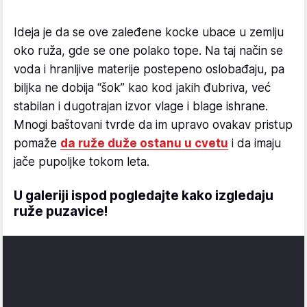
Ideja je da se ove zaleđene kocke ubace u zemlju
oko ruža, gde se one polako tope. Na taj način se
voda i hranljive materije postepeno oslobađaju, pa
biljka ne dobija “šok” kao kod jakih đubriva, već
stabilan i dugotrajan izvor vlage i blage ishrane.
Mnogi baštovani tvrde da im upravo ovakav pristup
pomaže
da ruže duže ostanu u cvetu
i da imaju
jače pupoljke tokom leta.
U galeriji ispod pogledajte kako izgledaju
ruže puzavice!