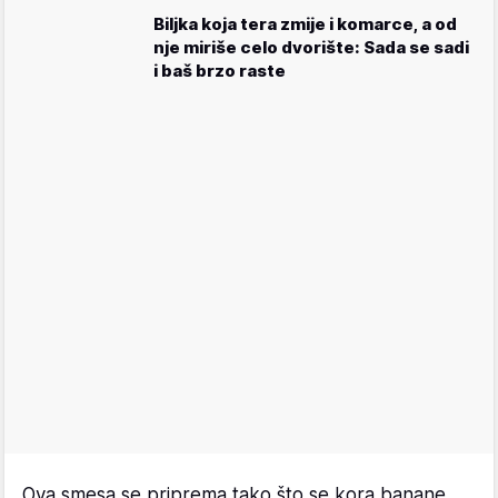
Biljka koja tera zmije i komarce, a od
nje miriše celo dvorište: Sada se sadi
i baš brzo raste
Ova smesa se priprema tako što se kora banane