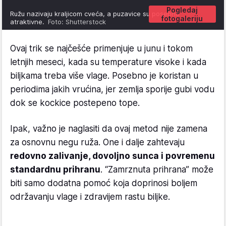
Pogledaj
Ružu nazivaju kraljicom cveća, a puzavice su posebno
fotogaleriju
atraktivne.
Foto: Shutterstock
Ovaj trik se najčešće primenjuje u junu i tokom
letnjih meseci, kada su temperature visoke i kada
biljkama treba više vlage. Posebno je koristan u
periodima jakih vrućina, jer zemlja sporije gubi vodu
dok se kockice postepeno tope.
Ipak, važno je naglasiti da ovaj metod nije zamena
za osnovnu negu ruža. One i dalje zahtevaju
redovno zalivanje, dovoljno sunca i povremenu
standardnu prihranu
. “Zamrznuta prihrana” može
biti samo dodatna pomoć koja doprinosi boljem
održavanju vlage i zdravijem rastu biljke.