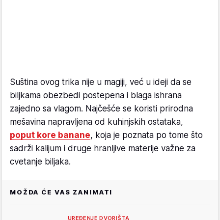
Suština ovog trika nije u magiji, već u ideji da se
biljkama obezbedi postepena i blaga ishrana
zajedno sa vlagom. Najčešće se koristi prirodna
mešavina napravljena od kuhinjskih ostataka,
poput kore banane
, koja je poznata po tome što
sadrži kalijum i druge hranljive materije važne za
cvetanje biljaka.
MOŽDA ĆE VAS ZANIMATI
UREĐENJE DVORIŠTA