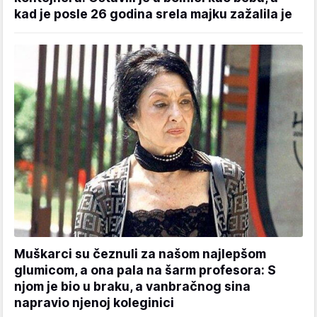
kad je posle 26 godina srela majku zažalila je
Muškarci su čeznuli za našom najlepšom
glumicom, a ona pala na šarm profesora: S
njom je bio u braku, a vanbračnog sina
napravio njenoj koleginici