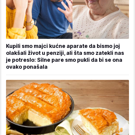
Kupili smo majci kućne aparate da bismo joj
olakšali život u penziji, ali šta smo zatekli nas
je potreslo: Silne pare smo pukli da bi se ona
ovako ponašala