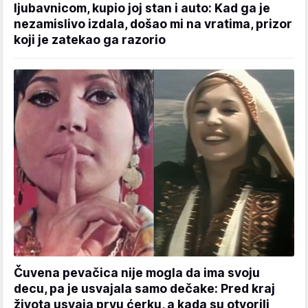
ljubavnicom, kupio joj stan i auto: Kad ga je
nezamislivo izdala, došao mi na vratima, prizor
koji je zatekao ga razorio
Čuvena pevačica nije mogla da ima svoju
decu, pa je usvajala samo dečake: Pred kraj
života usvaja prvu ćerku, a kada su otvorili