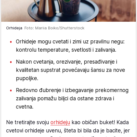
Orhideja
Foto: Mariia Boiko/Shutterstock
Orhideje mogu cvetati i zimi uz pravilnu negu:
kontrolu temperature, svetlosti i zalivanja.
Nakon cvetanja, orezivanje, presađivanje i
kvalitetan supstrat povećavaju šansu za nove
pupoljke.
Redovno đubrenje i izbegavanje prekomernog
zalivanja pomažu biljci da ostane zdrava i
cvetna.
Ne tretirajte svoju
orhideju
kao običan buket! Kada
cvetovi orhideje uvenu, šteta bi bila da je bacite, jer