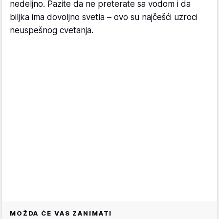
nedeljno. Pazite da ne preterate sa vodom i da
biljka ima dovoljno svetla – ovo su najčešći uzroci
neuspešnog cvetanja.
MOŽDA ĆE VAS ZANIMATI