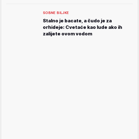
SOBNE BILJKE
Stalno je bacate, a čudo je za
orhideje: Cvetaće kao lude ako ih
zalijete ovom vodom