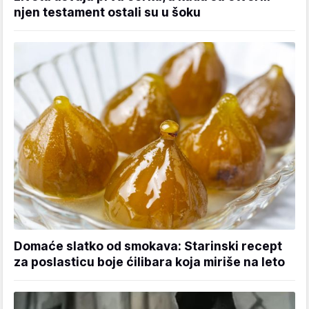
njen testament ostali su u šoku
Domaće slatko od smokava: Starinski recept
za poslasticu boje ćilibara koja miriše na leto