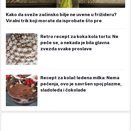
Kako da sveže začinsko bilje ne uvene u frižideru?
Viralni trik koji morate da isprobate što pre
Retro recept za koka kola tortu: Ne
peče se, a nekada je bila glavna
zvezda svake proslave
Recept za kolač ledena milka: Nema
pečenja, ovo je savršen spoj plazme,
sladoleda i čokolade