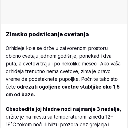
Zimsko podsticanje cvetanja
Orhideje koje se drže u zatvorenom prostoru
obično cvetaju jednom godišnje, ponekad i dva
puta, a cvetovi traju i po nekoliko meseci. Ako vaša
orhideja trenutno nema cvetove, zima je pravo
vreme da podstaknete pupoljke. Počnite tako što
ćete
odrezati ogoljene cvetne stabljike oko 1,5
cm od baze.
Obezbedite joj hladne noći najmanje 3 nedelje
,
držite je na mestu sa temperaturom između 12–
18°C tokom noći ili blizu prozora bez grejanja i