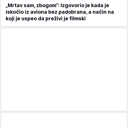
„Mrtav sam, zbogom“: Izgovorio je kada je
iskočio iz aviona bez padobrana, a način na
koji je uspeo da preživi je filmski