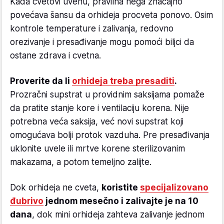
Kada cvetovi uvenu, pravilna nega značajno
povećava šansu da orhideja procveta ponovo. Osim
kontrole temperature i zalivanja, redovno
orezivanje i presađivanje mogu pomoći biljci da
ostane zdrava i cvetna.
Proverite da li
orhideja treba presaditi
.
Prozračni supstrat u providnim saksijama pomaže
da pratite stanje kore i ventilaciju korena. Nije
potrebna veća saksija, već novi supstrat koji
omogućava bolji protok vazduha. Pre presađivanja
uklonite uvele ili mrtve korene sterilizovanim
makazama, a potom temeljno zalijte.
Dok orhideja ne cveta,
koristite
specijalizovano
đubrivo
jednom mesečno i zalivajte je na 10
dana
, dok mini orhideja zahteva zalivanje jednom