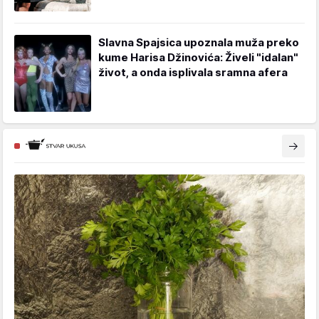
Slavna Spajsica upoznala muža preko
kume Harisa Džinovića: Živeli "idalan"
život, a onda isplivala sramna afera