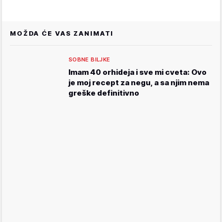
MOŽDA ĆE VAS ZANIMATI
SOBNE BILJKE
Imam 40 orhideja i sve mi cveta: Ovo
je moj recept za negu, a sa njim nema
greške definitivno