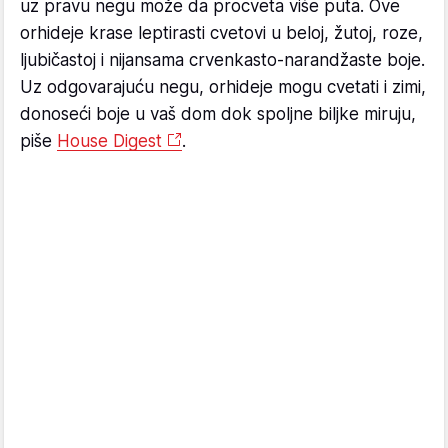
uz pravu negu može da procveta više puta. Ove
orhideje krase leptirasti cvetovi u beloj, žutoj, roze,
ljubičastoj i nijansama crvenkasto-narandžaste boje.
Uz odgovarajuću negu, orhideje mogu cvetati i zimi,
donoseći boje u vaš dom dok spoljne biljke miruju,
piše
House Digest
.