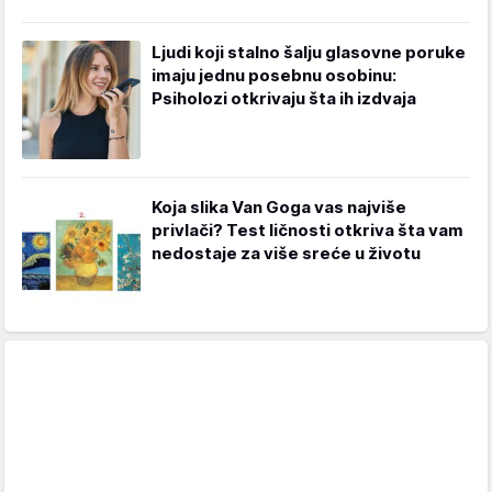
Ljudi koji stalno šalju glasovne poruke
imaju jednu posebnu osobinu:
Psiholozi otkrivaju šta ih izdvaja
Koja slika Van Goga vas najviše
privlači? Test ličnosti otkriva šta vam
nedostaje za više sreće u životu