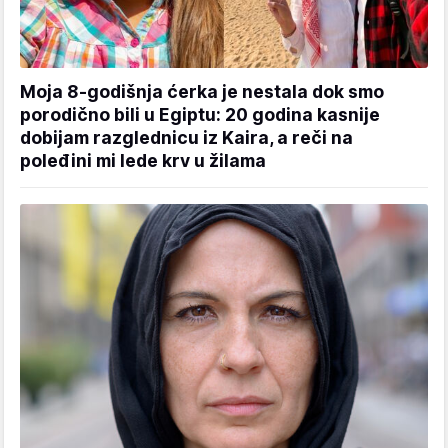
Moja 8-godišnja ćerka je nestala dok smo
porodično bili u Egiptu: 20 godina kasnije
dobijam razglednicu iz Kaira, a reči na
poleđini mi lede krv u žilama