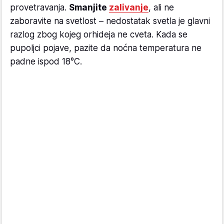
provetravanja.
Smanjite
zalivanje
, ali ne
zaboravite na svetlost – nedostatak svetla je glavni
razlog zbog kojeg orhideja ne cveta. Kada se
pupoljci pojave, pazite da noćna temperatura ne
padne ispod 18°C.