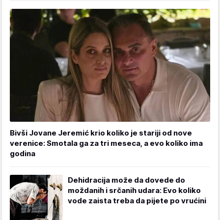
Bivši Jovane Jeremić krio koliko je stariji od nove
verenice: Smotala ga za tri meseca, a evo koliko ima
godina
Dehidracija može da dovede do
moždanih i srčanih udara: Evo koliko
vode zaista treba da pijete po vrućini