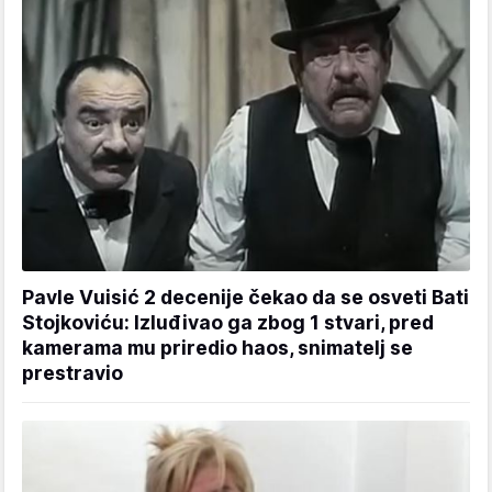
Pavle Vuisić 2 decenije čekao da se osveti Bati
Stojkoviću: Izluđivao ga zbog 1 stvari, pred
kamerama mu priredio haos, snimatelj se
prestravio