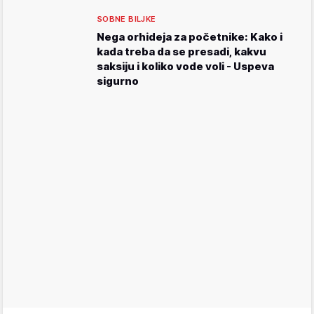
SOBNE BILJKE
Nega orhideja za početnike: Kako i
kada treba da se presadi, kakvu
saksiju i koliko vode voli - Uspeva
sigurno