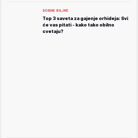
SOBNE BILJKE
Top 3 saveta za gajenje orhideja: Svi
će vas pitati - kako tako obilno
cvetaju?