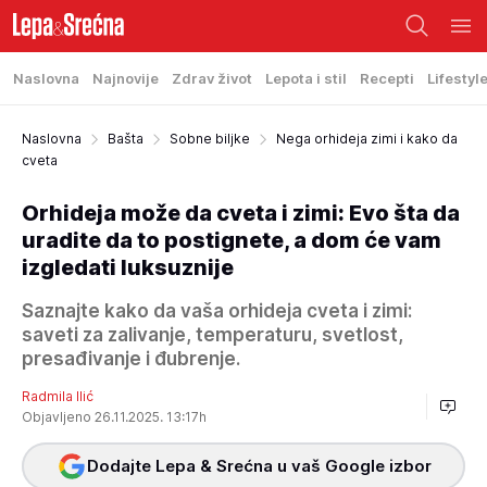
Naslovna
Najnovije
Zdrav život
Lepota i stil
Recepti
Lifestyl
Naslovna
Bašta
Sobne biljke
Nega orhideja zimi i kako da
cveta
Orhideja može da cveta i zimi: Evo šta da
uradite da to postignete, a dom će vam
izgledati luksuznije
Saznajte kako da vaša orhideja cveta i zimi:
saveti za zalivanje, temperaturu, svetlost,
presađivanje i đubrenje.
Radmila Ilić
Objavljeno 26.11.2025. 13:17h
Dodajte Lepa & Srećna u vaš Google izbor