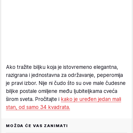
Ako tražite biljku koja je istovremeno elegantna,
razigrana i jednostavna za održavanje, peperomija
je pravi izbor. Nije ni čudo što su ove male čudesne
biljke postale omiljene među ljubiteljkama cveća
širom sveta. Pročitajte i
kako je uređen jedan mali
stan, od samo 34 kvadrata.
MOŽDA ĆE VAS ZANIMATI