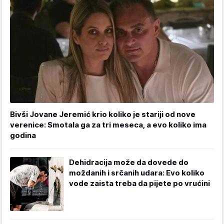
Bivši Jovane Jeremić krio koliko je stariji od nove
verenice: Smotala ga za tri meseca, a evo koliko ima
godina
Dehidracija može da dovede do
moždanih i srčanih udara: Evo koliko
vode zaista treba da pijete po vrućini