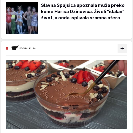
Slavna Spajsica upoznala muža preko
kume Harisa Džinovića: Živeli "idalan"
život, a onda isplivala sramna afera