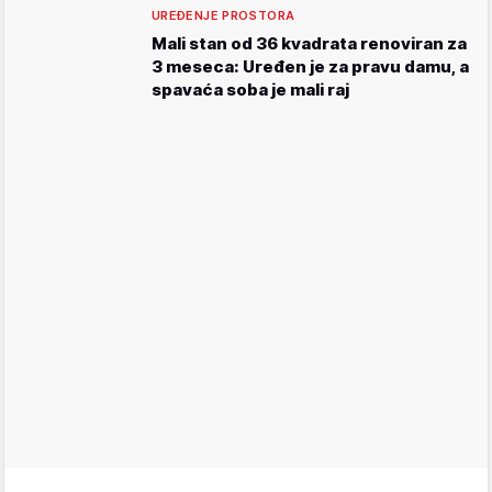
UREĐENJE PROSTORA
Mali stan od 36 kvadrata renoviran za
3 meseca: Uređen je za pravu damu, a
spavaća soba je mali raj