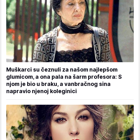
Muškarci su čeznuli za našom najlepšom
glumicom, a ona pala na šarm profesora: S
njom je bio u braku, a vanbračnog sina
napravio njenoj koleginici