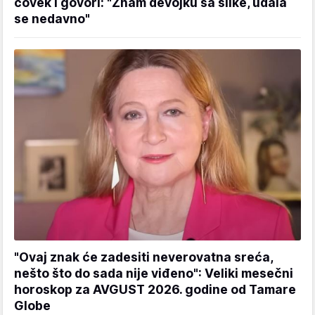
čovek i govori: "Znam devojku sa slike, udala
se nedavno"
"Ovaj znak će zadesiti neverovatna sreća,
nešto što do sada nije viđeno": Veliki mesečni
horoskop za AVGUST 2026. godine od Tamare
Globe