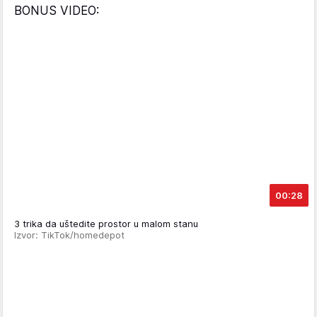
BONUS VIDEO:
00:28
3 trika da uštedite prostor u malom stanu
Izvor: TikTok/homedepot