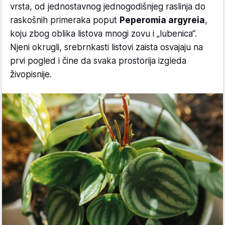
vrsta, od jednostavnog jednogodišnjeg raslinja do
raskošnih primeraka poput
Peperomia argyreia
,
koju zbog oblika listova mnogi zovu i „lubenica“.
Njeni okrugli, srebrnkasti listovi zaista osvajaju na
prvi pogled i čine da svaka prostorija izgleda
živopisnije.