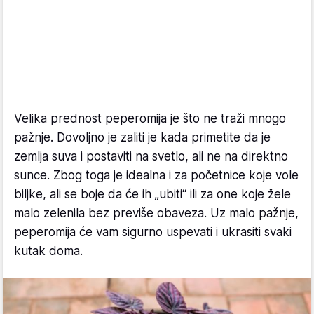
Velika prednost peperomija je što ne traži mnogo
pažnje. Dovoljno je zaliti je kada primetite da je
zemlja suva i postaviti na svetlo, ali ne na direktno
sunce. Zbog toga je idealna i za početnice koje vole
biljke, ali se boje da će ih „ubiti“ ili za one koje žele
malo zelenila bez previše obaveza. Uz malo pažnje,
peperomija će vam sigurno uspevati i ukrasiti svaki
kutak doma.