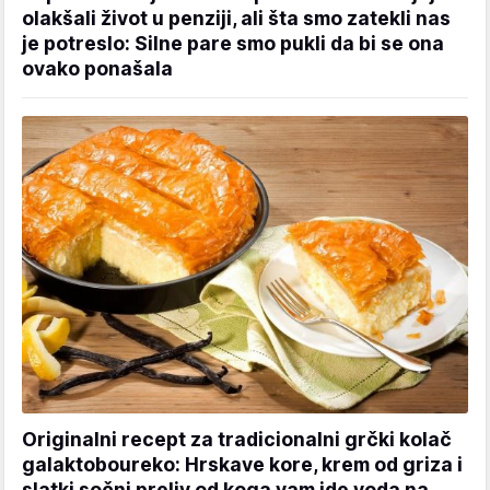
olakšali život u penziji, ali šta smo zatekli nas
je potreslo: Silne pare smo pukli da bi se ona
ovako ponašala
Originalni recept za tradicionalni grčki kolač
galaktoboureko: Hrskave kore, krem od griza i
slatki sočni preliv od koga vam ide voda na