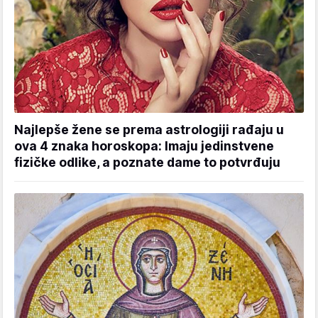
Najlepše žene se prema astrologiji rađaju u
ova 4 znaka horoskopa: Imaju jedinstvene
fizičke odlike, a poznate dame to potvrđuju