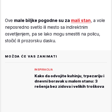
Ove
male biljke pogodne su za
mali stan
, a vole
neposredno svetlo ili mesto sa indirektnim
osvetljenjem, pa se lako mogu smestiti na policu,
stočić ili prozorsku dasku.
MOŽDA ĆE VAS ZANIMATI
INSPIRACIJA
Kako da odvojite kuhinju, trpezariju i
dnevni boravak u malom stanu: 3
rešenja bez zidova i velikih troškova