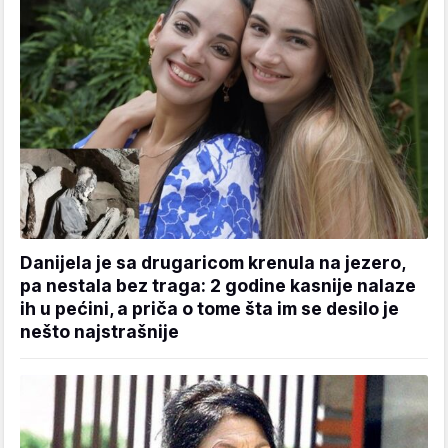
Danijela je sa drugaricom krenula na jezero,
pa nestala bez traga: 2 godine kasnije nalaze
ih u pećini, a priča o tome šta im se desilo je
nešto najstrašnije