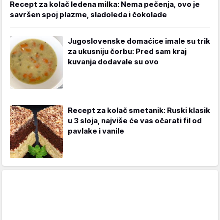
Recept za kolač ledena milka: Nema pečenja, ovo je
savršen spoj plazme, sladoleda i čokolade
Jugoslovenske domaćice imale su trik
za ukusniju čorbu: Pred sam kraj
kuvanja dodavale su ovo
Recept za kolač smetanik: Ruski klasik
u 3 sloja, najviše će vas očarati fil od
pavlake i vanile