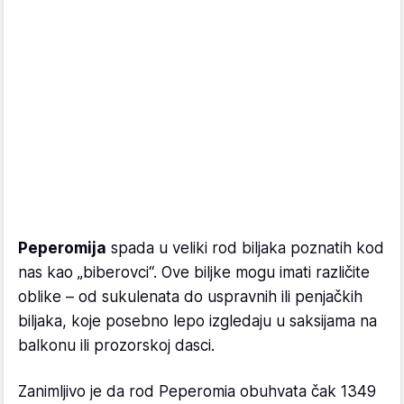
Peperomija
spada u veliki rod biljaka poznatih kod
nas kao „biberovci“. Ove biljke mogu imati različite
oblike – od sukulenata do uspravnih ili penjačkih
biljaka, koje posebno lepo izgledaju u saksijama na
balkonu ili prozorskoj dasci.
Zanimljivo je da rod Peperomia obuhvata čak 1349