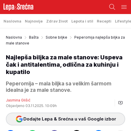
Naslovna
Najnovije
Zdrav život
Lepota i stil
Recepti
Lifestyl
Naslovna
Bašta
Sobne biljke
Peperomija najlepša biljka za
male stanove
Najlepša biljka za male stanove: Uspeva
čak i antitalentima, odlična za kuhinju i
kupatilo
Peperomija – mala biljka sa velikim šarmom
idealna je za male stanove.
Jasmina Glišić
Objavljeno 03.11.2025. 10:09h
Dodajte Lepa & Srećna u vaš Google izbor