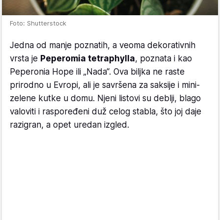
Foto: Shutterstock
Jedna od manje poznatih, a veoma dekorativnih
vrsta je
Peperomia tetraphylla
, poznata i kao
Peperonia Hope ili „Nada“. Ova biljka ne raste
prirodno u Evropi, ali je savršena za saksije i mini-
zelene kutke u domu. Njeni listovi su deblji, blago
valoviti i raspoređeni duž celog stabla, što joj daje
razigran, a opet uredan izgled.