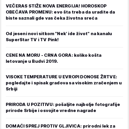
VEČERAS STIŽE NOVA ENERGIJA! HOROSKOP
OBEĆAVA PROMENU: evo šta treba da uradite da
biste saznali gde vas čeka životna sreća
Od jeseni novi sitkom "Nek' ide život" na kanalu
SuperStar TV i TV Pink!
CENE NA MORU - CRNA GORA: koliko košta
letovanje u Budvi 2019.
VISOKE TEMPERATURE U EVROPI DONOSE ŽRTVE:
pogledajte i spisak gradova sa visokim zračenjem u
Srbiji
PRIRODA U POZITIVU: pošaljite najbolje fotografije
prirode Srbije i osvojite vredne nagrade
DOMAĆI SPREJ PROTIV GLJIVICA: prirodni lek za