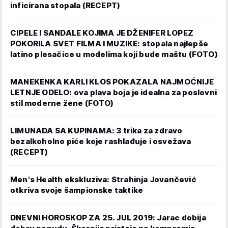
inficirana stopala (RECEPT)
CIPELE I SANDALE KOJIMA JE DŽENIFER LOPEZ
POKORILA SVET FILMA I MUZIKE: stopala najlepše
latino plesačice u modelima koji bude maštu (FOTO)
MANEKENKA KARLI KLOS POKAZALA NAJMOĆNIJE
LETNJE ODELO: ova plava boja je idealna za poslovni
stil moderne žene (FOTO)
LIMUNADA SA KUPINAMA: 3 trika za zdravo
bezalkoholno piće koje rashlađuje i osvežava
(RECEPT)
Men's Health ekskluziva: Strahinja Jovančević
otkriva svoje šampionske taktike
DNEVNI HOROSKOP ZA 25. JUL 2019: Jarac dobija