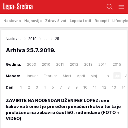
Naslovna
Najnovije
Zdrav život
Lepota i stil
Recepti
Lifestyl
Naslovna
2019
Jul
25
Arhiva
25.7.2019.
Godina:
2003
2010
2011
2012
2013
2014
2015
Mesec:
Januar
Februar
Mart
April
Maj
Jun
Jul
A
Dan:
1
2
3
4
5
7
8
9
10
11
12
13
14
ZAVIRITE NA ROĐENDAN DŽENIFER LOPEZ: evo
kakav vatromet je priređen pevačici i kakva torta je
poslužena na zabavi u čast 50. rođendana (FOTO +
VIDEO)